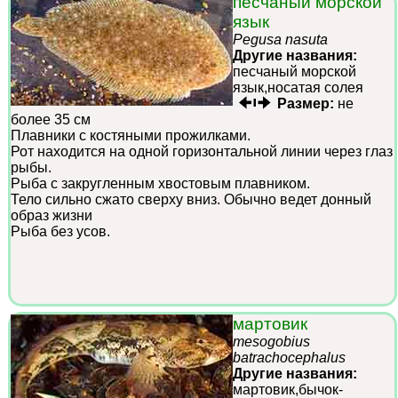
песчаный морской
язык
Pegusa nasuta
Другие названия:
песчаный морской
язык,носатая солея
Размер:
не
более 35 см
Плавники с костяными прожилками.
Рот находится на одной горизонтальной линии через глаз
рыбы.
Рыба с закругленным хвостовым плавником.
Тело сильно сжато сверху вниз. Обычно ведет донный
образ жизни
Рыба без усов.
мартовик
mesogobius
batrachocephalus
Другие названия:
мартовик,бычок-