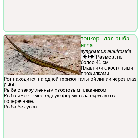
тонкорылая рыба
игла
syngnathus tenuirostris
Размер:
не
более 41 см
Плавники с костяными
прожилками.
Рот находится на одной горизонтальной линии через глаз
рыбы.
Рыба с закругленным хвостовым плавником.
Рыба имеет змеевидную форму тела округлую в
поперечнике.
Рыба без усов.