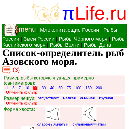
π
Life.ru
menu
|
Млекопитающие России
|
Рыбы
России
|
Змеи России
|
Рыбы Чёрного моря
|
Рыбы
Каспийского моря
|
Рыбы Волги
|
Рыбы Дона
Список-определитель рыб
Азовского моря.
(3)
Размер рыбы которую я увидел примерно
(сантиметров):
1
3
7
10
20
30
40
50
75
100
150
200
Отменить фильтр
Размер чешуи:
отсутствует
мелкая
обычная
крупная
Отменить фильтр
Форма хвоста:
слабо-выямчатый
сильно-выямчатый