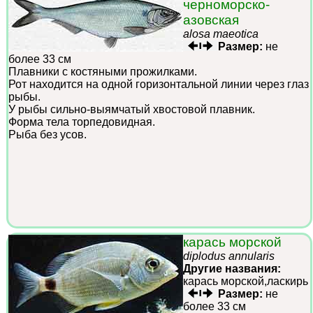
черноморско-
азовская
alosa maeotica
Размер:
не
более 33 см
Плавники с костяными прожилками.
Рот находится на одной горизонтальной линии через глаз
рыбы.
У рыбы сильно-выямчатый хвостовой плавник.
Форма тела торпедовидная.
Рыба без усов.
карась морской
diplodus annularis
Другие названия:
карась морской,ласкирь
Размер:
не
более 33 см