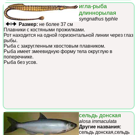
игла-рыба
длиннорылая
syngnathus typhle
Размер:
не более 37 см
Плавники с костяными прожилками.
Рот находится на одной горизонтальной линии через глаз
рыбы.
Рыба с закругленным хвостовым плавником.
Рыба имеет змеевидную форму тела округлую в
поперечнике.
Рыба без усов.
сельдь донская
alosa immaculata
Другие названия:
сельдь донская,сельдь