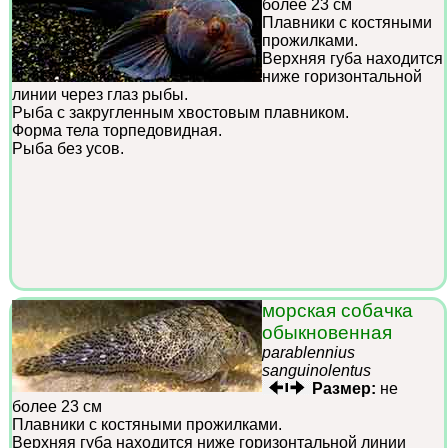
более 23 см
Плавники с костяными
прожилками.
Верхняя губа находится
ниже горизонтальной
линии через глаз рыбы.
Рыба с закругленным хвостовым плавником.
Форма тела торпедовидная.
Рыба без усов.
морская собачка
обыкновенная
parablennius
sanguinolentus
Размер:
не
более 23 см
Плавники с костяными прожилками.
Верхняя губа находится ниже горизонтальной линии