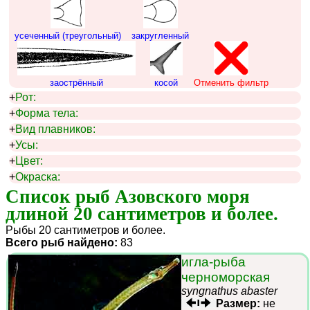
усеченный (треугольный)
закругленный
заострённый
косой
Отменить фильтр
+
Рот:
+
Форма тела:
+
Вид плавников:
+
Усы:
+
Цвет:
+
Окраска:
Список рыб Азовского моря 
длиной 20 сантиметров и более.
Рыбы 20 сантиметров и более.
Всего рыб найдено:
83
игла-рыба
черноморская
syngnathus abaster
Размер:
не