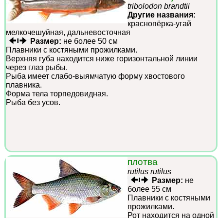
tribolodon brandtii
Другие названия:
краснопёрка-угай
мелкочешуйная, дальневосточная
Размер:
не более 50 см
Плавники с костяными прожилками.
Верхняя губа находится ниже горизонтальной линии
через глаз рыбы.
Рыба имеет слабо-выямчатую форму хвостового
плавника.
Форма тела торпедовидная.
Рыба без усов.
плотва
rutilus rutilus
Размер:
не
более 55 см
Плавники с костяными
прожилками.
Рот находится на одной