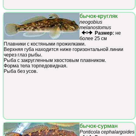
бычок-кругляк
neogobius
melanostomus
Размер:
не
более 25 см
Плавники с костяными прожилками.
Верхняя губа находится ниже горизонтальной линии
через глаз рыбы.
Рыба с закругленным хвостовым плавником.
Форма тела торпедовидная.
Рыба без усов.
бычок-сурман
Ponticola cephalargoides