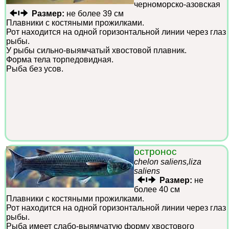
черноморско-азовская
Размер:
не более 39 см
Плавники с костяными прожилками.
Рот находится на одной горизонтальной линии через глаз
рыбы.
У рыбы сильно-выямчатый хвостовой плавник.
Форма тела торпедовидная.
Рыба без усов.
остронос
chelon saliens,liza
saliens
Размер:
не
более 40 см
Плавники с костяными прожилками.
Рот находится на одной горизонтальной линии через глаз
рыбы.
Рыба имеет слабо-выямчатую форму хвостового