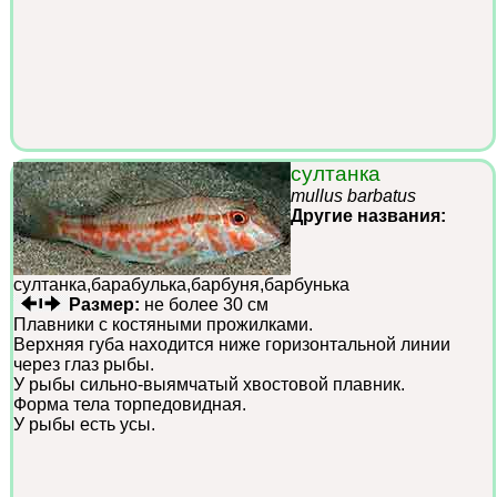
султанка
mullus barbatus
Другие названия:
султанка,барабулька,барбуня,барбунька
Размер:
не более 30 см
Плавники с костяными прожилками.
Верхняя губа находится ниже горизонтальной линии
через глаз рыбы.
У рыбы сильно-выямчатый хвостовой плавник.
Форма тела торпедовидная.
У рыбы есть усы.