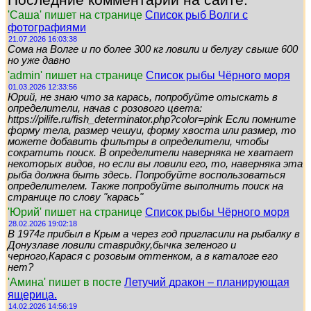
Последние комментарии на сайте:
'Саша' пишет на странице
Список рыб Волги с
фотографиями
21.07.2026 16:03:38
Сома на Волге и по более 300 кг ловили и белугу свыше 600
но уже давно
'admin' пишет на странице
Список рыбы Чёрного моря
01.03.2026 12:33:56
Юрий, не знаю что за карась, попробуйте отыскать в
определители, начав с розового цвета:
https://pilife.ru/fish_determinator.php?color=pink Если помните
форму тела, размер чешуи, форму хвоста или размер, то
можете добавить фильтры в определители, чтобы
сократить поиск. В определители наверняка не хватает
некоторых видов, но если вы ловили его, то, наверняка эта
рыба должна быть здесь. Попробуйте воспользоваться
определителем. Также попробуйте выполнить поиск на
странице по слову "карась"
'Юрий' пишет на странице
Список рыбы Чёрного моря
28.02.2026 19:02:18
В 1974г прибыл в Крым а через год пригласили на рыбалку в
Донузлаве ловили ставридку,бычка зеленого и
черного,Карася с розовым оттенком, а в каталоге его
нет?
'Амина' пишет в посте
Летучий дракон – планирующая
ящерица.
14.02.2026 14:56:19