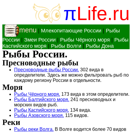
π
Life.ru
menu
|
Млекопитающие России
|
Рыбы
России
|
Змеи России
|
Рыбы Чёрного моря
|
Рыбы
Каспийского моря
|
Рыбы Волги
|
Рыбы Дона
Рыбы России.
Пресноводные рыбы
Пресноводные рыбы России.
302 вида в
определители. Здесь же можно фильтровать рыб по
каждому региону России в отдельности.
Моря
Рыбы Чёрного моря.
173 вида в этом определители.
Рыбы Балтийского моря.
241 пресноводных и
морских видов рыб.
Рыбы Каспийского моря.
134 вида.
Рыбы Азовского моря.
115 видов.
Реки
Рыбы реки Волга.
В Волге водится более 70 видов