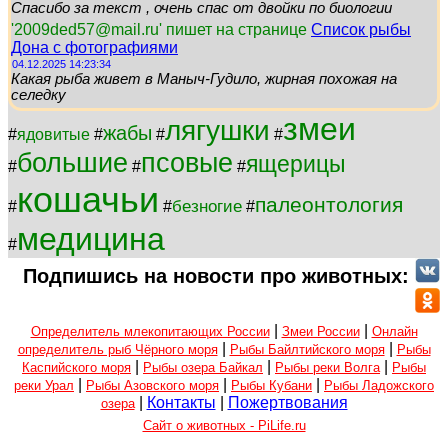
Спасибо за текст , очень спас от двойки по биологии
'2009ded57@mail.ru' пишет на странице
Список рыбы
Дона с фотографиями
04.12.2025 14:23:34
Какая рыба живет в Маныч-Гудило, жирная похожая на
селедку
змеи
лягушки
жабы
#
ядовитые
#
#
#
большие
псовые
ящерицы
#
#
#
кошачьи
палеонтология
безногие
#
#
#
медицина
#
Подпишись на новости про животных:
|
|
Определитель млекопитающих России
Змеи России
Онлайн
|
|
определитель рыб Чёрного моря
Рыбы Байлтийского моря
Рыбы
|
|
|
Каспийского моря
Рыбы озера Байкал
Рыбы реки Волга
Рыбы
|
|
|
реки Урал
Рыбы Азовского моря
Рыбы Кубани
Рыбы Ладожского
|
Контакты
|
Пожертвования
озера
Сайт о животных - PiLife.ru