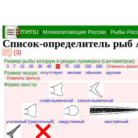
menu
|
Млекопитающие России
|
Рыбы Рос
Список-определитель рыб 
(3)
Размер рыбы которую я увидел примерно (сантиметров):
3
7
10
20
30
40
50
75
100
150
200
Отменить фильт
Размер чешуи:
отсутствует
мелкая
обычная
крупная
Отменить фильтр
Форма хвоста:
слабо-выямчатый
сильно-выямчатый
усеченный (треугольный)
закругленный
заострённый