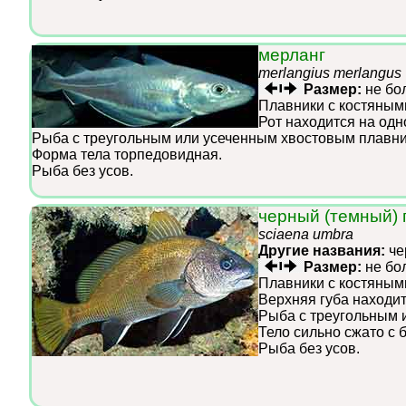
мерланг
merlangius merlangus
Размер:
не бо
Плавники с костяным
Рот находится на одн
Рыба с треугольным или усеченным хвостовым плавни
Форма тела торпедовидная.
Рыба без усов.
черный (темный)
sciaena umbra
Другие названия:
че
Размер:
не бо
Плавники с костяным
Верхняя губа находит
Рыба с треугольным 
Тело сильно сжато с 
Рыба без усов.