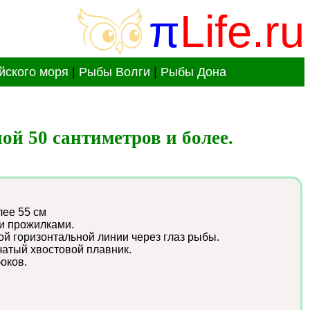
π
Life.ru
йского моря
|
Рыбы Волги
|
Рыбы Дона
ой 50 сантиметров и более.
лее 55 см
и прожилками.
ой горизонтальной линии через глаз рыбы.
атый хвостовой плавник.
боков.