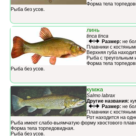
Форма тела торпедов
Рыба без усов.
линь
tinca tinca
Размер:
не бо
Плавники с костяным
Верхняя губа находит
Рыба с треугольным 
Форма тела торпедов
Рыба без усов.
кумжа
Salmo labrax
Другие названия:
ку
Размер:
не бо
Плавники с костяным
Рот находится на одн
Рыба имеет слабо-выямчатую форму хвостового плавн
Форма тела торпедовидная.
Рыба без усов.