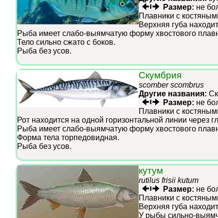
Размер:
не бо
Плавники с костяным
Верхняя губа находит
Рыба имеет слабо-выямчатую форму хвостового плавн
Тело сильно сжато с боков.
Рыба без усов.
Скумбрия
scomber scombrus
Другие названия:
Ск
Размер:
не бо
Плавники с костяным
Рот находится на одной горизонтальной линии через г
Рыба имеет слабо-выямчатую форму хвостового плавн
Форма тела торпедовидная.
Рыба без усов.
кутум
rutilus frisii kutum
Размер:
не бо
Плавники с костяным
Верхняя губа находит
У рыбы сильно-выямч