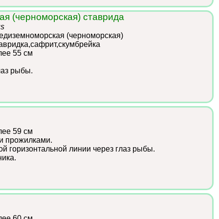
ая (черноморская) ставрида
us
едиземноморская (черноморская)
тавридка,сафрит,скумбрейка
лее 55 см
лаз рыбы.
лее 59 см
и прожилками.
ой горизонтальной линии через глаз рыбы.
ика.
лее 60 см