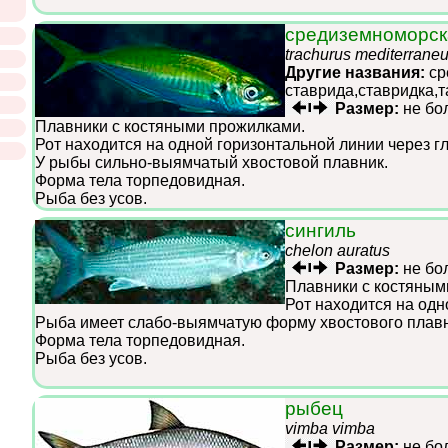
средиземноморск
trachurus mediterrane
Другие названия:
ср
ставрида,ставридка,
Размер:
не бо
Плавники с костяными прожилками.
Рот находится на одной горизонтальной линии через г
У рыбы сильно-выямчатый хвостовой плавник.
Форма тела торпедовидная.
Рыба без усов.
сингиль
chelon auratus
Размер:
не бо
Плавники с костяным
Рот находится на одн
Рыба имеет слабо-выямчатую форму хвостового плавн
Форма тела торпедовидная.
Рыба без усов.
рыбец
vimba vimba
Размер:
не бо