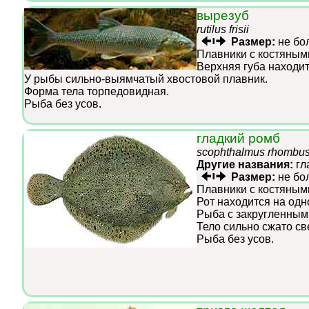
вырезуб
rutilus frisii
Размер:
не бо
Плавники с костяным
Верхняя губа находит
У рыбы сильно-выямчатый хвостовой плавник.
Форма тела торпедовидная.
Рыба без усов.
гладкий ромб
scophthalmus rhombu
Другие названия:
гл
Размер:
не бо
Плавники с костяным
Рот находится на одн
Рыба с закругленным
Тело сильно сжато св
Рыба без усов.