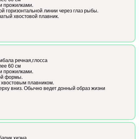
и прожилками.
ой горизонтальной линии через глаз рыбы.
атый хвостовой плавник.
мбала речная,глосса
лее 60 см
и прожилками.
ной формы.
 хвостовым плавником.
ерху вниз. Обычно ведет донный образ жизни
барик,хиэна