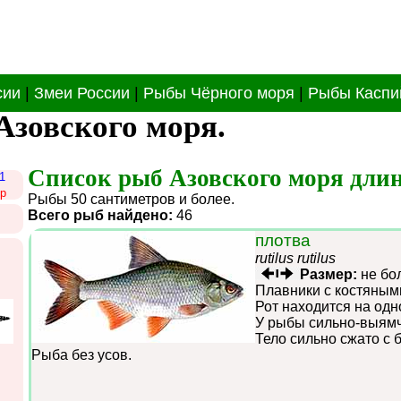
сии
|
Змеи России
|
Рыбы Чёрного моря
|
Рыбы Каспи
Азовского моря.
Список рыб Азовского моря длин
1
р
Рыбы 50 сантиметров и более.
Всего рыб найдено:
46
плотва
rutilus rutilus
Размер:
не бо
Плавники с костяным
Рот находится на одн
У рыбы сильно-выямч
Тело сильно сжато с 
Рыба без усов.