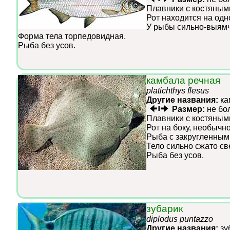
Плавники с костяным
Рот находится на одн
У рыбы сильно-выямч
Форма тела торпедовидная.
Рыба без усов.
камбала речная
platichthys flesus
Другие названия:
ка
Размер:
не бо
Плавники с костяным
Рот на боку, необыч
Рыба с закругленным
Тело сильно сжато св
Рыба без усов.
зубарик
diplodus puntazzo
Другие названия:
зу