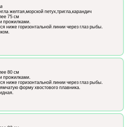
na
игла желтая,морской петух,тригла,карандич
лее 75 см
и прожилками.
ся ниже горизонтальной линии через глаз рыбы.
ком.
лее 80 см
и прожилками.
ся ниже горизонтальной линии через глаз рыбы.
ямчатую форму хвостового плавника.
идная.