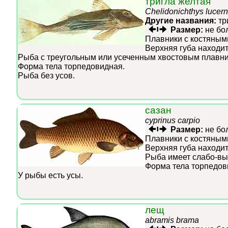
тригла желтая
Chelidonichthys lucer
Другие названия:
тр
Размер:
не бо
Плавники с костяным
Верхняя губа находит
Рыба с треугольным или усеченным хвостовым плавни
Форма тела торпедовидная.
Рыба без усов.
сазан
cyprinus carpio
Размер:
не бо
Плавники с костяным
Верхняя губа находит
Рыба имеет слабо-вы
Форма тела торпедов
У рыбы есть усы.
лещ
abramis brama