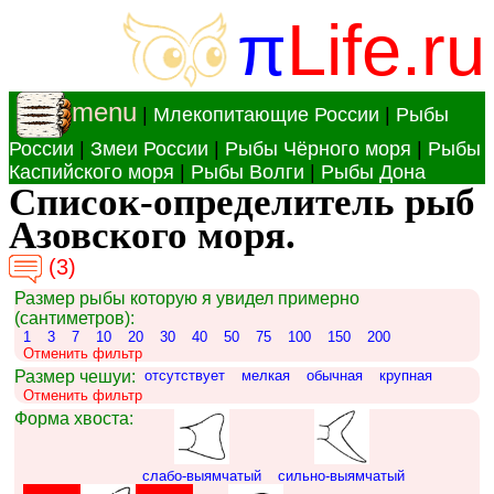
π
Life.ru
menu
|
Млекопитающие России
|
Рыбы
России
|
Змеи России
|
Рыбы Чёрного моря
|
Рыбы
Каспийского моря
|
Рыбы Волги
|
Рыбы Дона
Список-определитель рыб
Азовского моря.
(3)
Размер рыбы которую я увидел примерно
(сантиметров):
1
3
7
10
20
30
40
50
75
100
150
200
Отменить фильтр
Размер чешуи:
отсутствует
мелкая
обычная
крупная
Отменить фильтр
Форма хвоста:
слабо-выямчатый
сильно-выямчатый