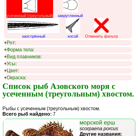
усеченный (треугольный)
закругленный
заострённый
косой
Отменить фильтр
+
Рот:
+
Форма тела:
+
Вид плавников:
+
Усы:
+
Цвет:
+
Окраска:
Список рыб Азовского моря с 
усеченным (треугольным) хвостом.
Рыбы с усеченным (треугольным) хвостом.
Всего рыб найдено:
7
морской ерш
scorpaena porcus
Другие названия: