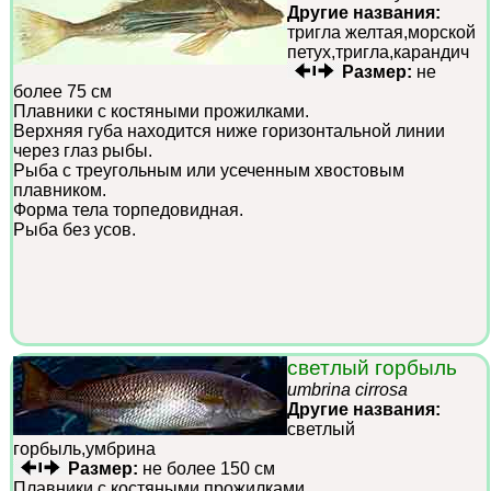
Другие названия:
тригла желтая,морской
петух,тригла,карандич
Размер:
не
более 75 см
Плавники с костяными прожилками.
Верхняя губа находится ниже горизонтальной линии
через глаз рыбы.
Рыба с треугольным или усеченным хвостовым
плавником.
Форма тела торпедовидная.
Рыба без усов.
светлый горбыль
umbrina cirrosa
Другие названия:
светлый
горбыль,умбрина
Размер:
не более 150 см
Плавники с костяными прожилками.