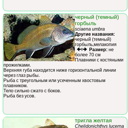
черный (темный)
горбыль
sciaena umbra
Другие названия:
черный (темный)
горбыль,мелакопия
Размер:
не
более 70 см
Плавники с костяными
прожилками.
Верхняя губа находится ниже горизонтальной линии
через глаз рыбы.
Рыба с треугольным или усеченным хвостовым
плавником.
Тело сильно сжато с боков.
Рыба без усов.
тригла желтая
Chelidonichthys lucerna