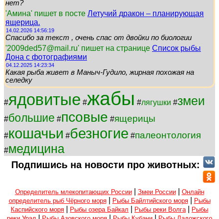
нет?
'Амина' пишет в посте
Летучий дракон – планирующая
ящерица.
14.02.2026 14:56:19
Спасибо за текст , очень спас от двойки по биологии
'2009ded57@mail.ru' пишет на странице
Список рыбы
Дона с фотографиями
04.12.2025 14:23:34
Какая рыба живет в Маныч-Гудило, жирная похожая на
селедку
жабы
ядовитые
змеи
#
#
#
лягушки
#
псовые
большие
ящерицы
#
#
#
кошачьи
безногие
палеонтология
#
#
#
медицина
#
Подпишись на новости про животных:
|
|
Определитель млекопитающих России
Змеи России
Онлайн
|
|
определитель рыб Чёрного моря
Рыбы Байлтийского моря
Рыбы
|
|
|
Каспийского моря
Рыбы озера Байкал
Рыбы реки Волга
Рыбы
|
|
|
реки Урал
Рыбы Азовского моря
Рыбы Кубани
Рыбы Ладожского