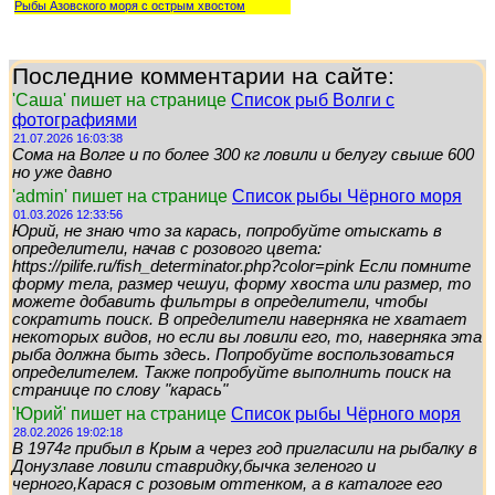
Рыбы Азовского моря с острым хвостом
Последние комментарии на сайте:
'Саша' пишет на странице
Список рыб Волги с
фотографиями
21.07.2026 16:03:38
Сома на Волге и по более 300 кг ловили и белугу свыше 600
но уже давно
'admin' пишет на странице
Список рыбы Чёрного моря
01.03.2026 12:33:56
Юрий, не знаю что за карась, попробуйте отыскать в
определители, начав с розового цвета:
https://pilife.ru/fish_determinator.php?color=pink Если помните
форму тела, размер чешуи, форму хвоста или размер, то
можете добавить фильтры в определители, чтобы
сократить поиск. В определители наверняка не хватает
некоторых видов, но если вы ловили его, то, наверняка эта
рыба должна быть здесь. Попробуйте воспользоваться
определителем. Также попробуйте выполнить поиск на
странице по слову "карась"
'Юрий' пишет на странице
Список рыбы Чёрного моря
28.02.2026 19:02:18
В 1974г прибыл в Крым а через год пригласили на рыбалку в
Донузлаве ловили ставридку,бычка зеленого и
черного,Карася с розовым оттенком, а в каталоге его