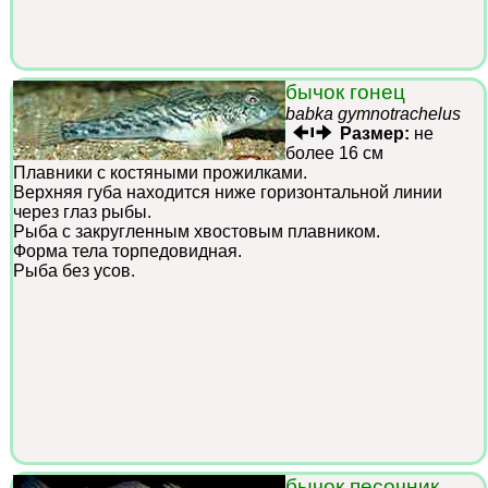
бычок гонец
babka gymnotrachelus
Размер:
не
более 16 см
Плавники с костяными прожилками.
Верхняя губа находится ниже горизонтальной линии
через глаз рыбы.
Рыба с закругленным хвостовым плавником.
Форма тела торпедовидная.
Рыба без усов.
бычок песочник