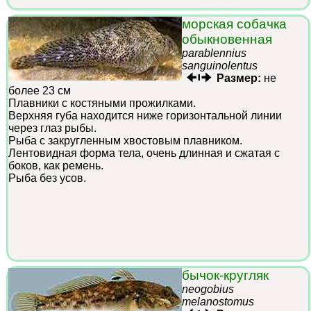
морская собачка
обыкновенная
parablennius
sanguinolentus
Размер:
не
более 23 см
Плавники с костяными прожилками.
Верхняя губа находится ниже горизонтальной линии
через глаз рыбы.
Рыба с закругленным хвостовым плавником.
Лентовидная форма тела, очень длинная и сжатая с
боков, как ремень.
Рыба без усов.
бычок-кругляк
neogobius
melanostomus