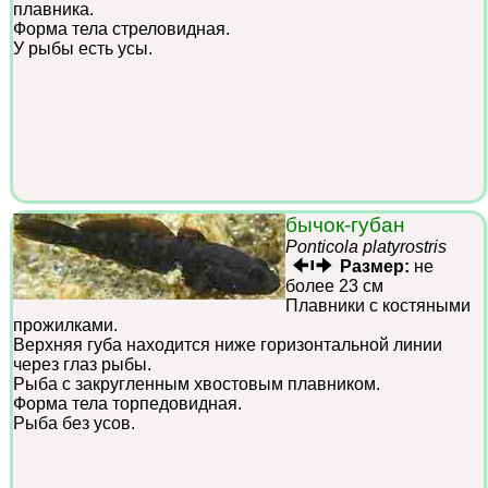
плавника.
Форма тела стреловидная.
У рыбы есть усы.
бычок-губан
Ponticola platyrostris
Размер:
не
более 23 см
Плавники с костяными
прожилками.
Верхняя губа находится ниже горизонтальной линии
через глаз рыбы.
Рыба с закругленным хвостовым плавником.
Форма тела торпедовидная.
Рыба без усов.