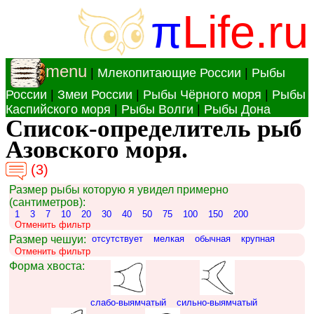
π
Life.ru
menu
|
Млекопитающие России
|
Рыбы
России
|
Змеи России
|
Рыбы Чёрного моря
|
Рыбы
Каспийского моря
|
Рыбы Волги
|
Рыбы Дона
Список-определитель рыб
Азовского моря.
(3)
Размер рыбы которую я увидел примерно
(сантиметров):
1
3
7
10
20
30
40
50
75
100
150
200
Отменить фильтр
Размер чешуи:
отсутствует
мелкая
обычная
крупная
Отменить фильтр
Форма хвоста:
слабо-выямчатый
сильно-выямчатый