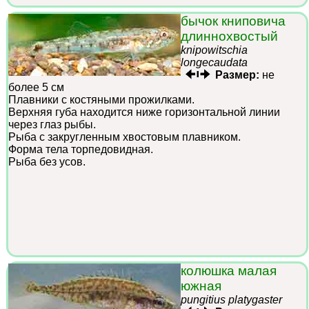
бычок книповича
длиннохвостый
knipowitschia
longecaudata
Размер:
не
более 5 см
Плавники с костяными прожилками.
Верхняя губа находится ниже горизонтальной линии
через глаз рыбы.
Рыба с закругленным хвостовым плавником.
Форма тела торпедовидная.
Рыба без усов.
колюшка малая
южная
pungitius platygaster