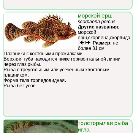
морской ерш
scorpaena porcus
Другие названия:
морской
ерш,скорпена,скорпида
Размер:
не
более 31 см
Плавники с костяными прожилками.
Верхняя губа находится ниже горизонтальной линии
через глаз рыбы.
Рыба с треугольным или усеченным хвостовым
плавником.
Форма тела торпедовидная.
Рыба без усов.
толсторылая рыба
игла