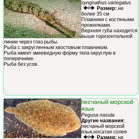
syngnathus variegatus
Размер:
не
более 35 см
Плавники с костяными
прожилками.
Верхняя губа находится
выше горизонтальной
линии через глаз рыбы.
Рыба с закругленным хвостовым плавником.
Рыба имеет змеевидную форму тела округлую в
поперечнике.
Рыба без усов.
песчаный морской
язык
Pegusa nasuta
Другие названия:
песчаный морской
язык,носатая солея
Размер:
не