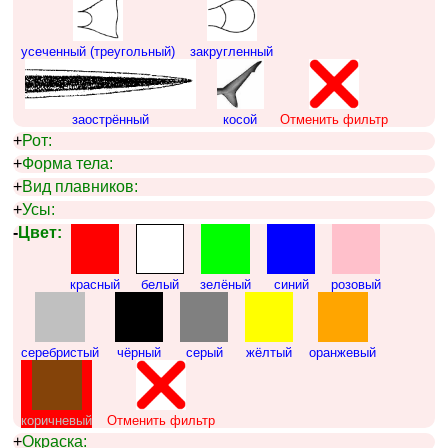
усеченный (треугольный)
закругленный
заострённый
косой
Отменить фильтр
+
Рот:
+
Форма тела:
+
Вид плавников:
+
Усы:
-
Цвет:
красный
белый
зелёный
синий
розовый
серебристый
чёрный
серый
жёлтый
оранжевый
коричневый
Отменить фильтр
+
Окраска: