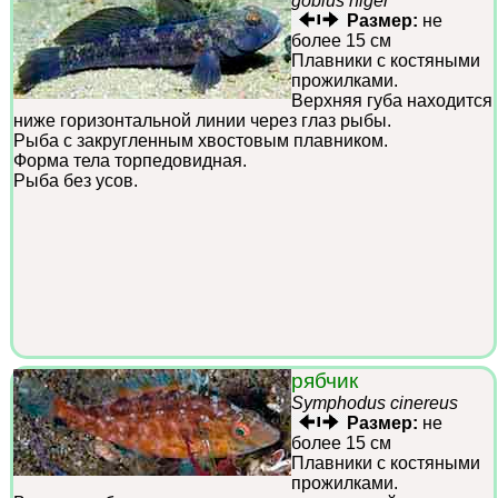
gobius niger
Размер:
не
более 15 см
Плавники с костяными
прожилками.
Верхняя губа находится
ниже горизонтальной линии через глаз рыбы.
Рыба с закругленным хвостовым плавником.
Форма тела торпедовидная.
Рыба без усов.
рябчик
Symphodus cinereus
Размер:
не
более 15 см
Плавники с костяными
прожилками.