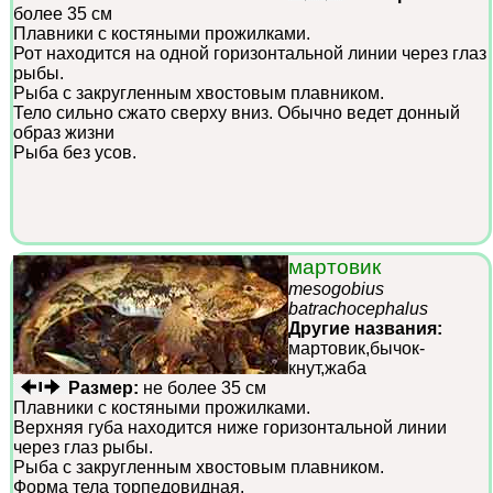
более 35 см
Плавники с костяными прожилками.
Рот находится на одной горизонтальной линии через глаз
рыбы.
Рыба с закругленным хвостовым плавником.
Тело сильно сжато сверху вниз. Обычно ведет донный
образ жизни
Рыба без усов.
мартовик
mesogobius
batrachocephalus
Другие названия:
мартовик,бычок-
кнут,жаба
Размер:
не более 35 см
Плавники с костяными прожилками.
Верхняя губа находится ниже горизонтальной линии
через глаз рыбы.
Рыба с закругленным хвостовым плавником.
Форма тела торпедовидная.