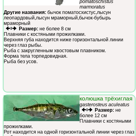
pomatoschistus
marmoratus
Другие названия:
бычок поматосхистус,лысун
леопардовый,лысун мраморный,бычок-бубырь
мраморный
Размер:
не более 8 см
Плавники с костяными прожилками.
Верхняя губа находится ниже горизонтальной линии
через глаз рыбы.
Рыба с закругленным хвостовым плавником.
Форма тела торпедовидная.
Рыба без усов.
колюшка трёхиглая
gasterosteus aculeatus
Размер:
не
более 12 см
Плавники с костяными
прожилками.
Рот находится на одной горизонтальной линии через глаз