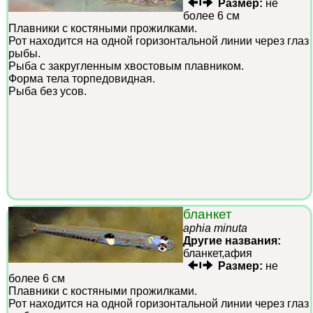
Размер:
не
более 6 см
Плавники с костяными прожилками.
Рот находится на одной горизонтальной линии через глаз
рыбы.
Рыба с закругленным хвостовым плавником.
Форма тела торпедовидная.
Рыба без усов.
бланкет
aphia minuta
Другие названия:
бланкет,афия
Размер:
не
более 6 см
Плавники с костяными прожилками.
Рот находится на одной горизонтальной линии через глаз