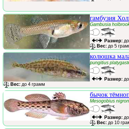
гамбузия Хол
Gambusia holbrook
Размер:
до
Вес:
до 5 грам
колюшка мал
pungitius platygast
Размер:
до
Вес:
до 4 грамм
бычок тёмноп
Mesogobius nigron
Размер:
до
Вес:
до 10 гра