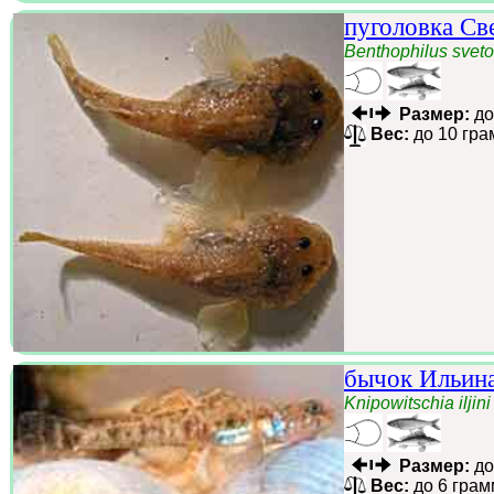
пуголовка Св
Benthophilus sveto
Размер:
до
Вес:
до 10 гра
бычок Ильин
Knipowitschia iljini
Размер:
до
Вес:
до 6 грам