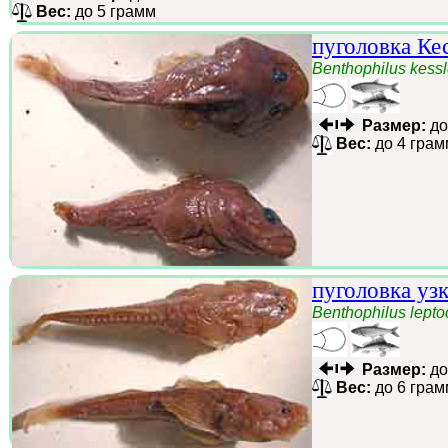
Вес:
до 5 грамм
пуголовка Ке
Benthophilus kessl
Размер:
до
Вес:
до 4 грам
пуголовка уз
Benthophilus lept
Размер:
до
Вес:
до 6 грам