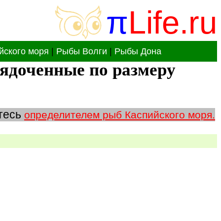
π
Life.ru
йского моря
|
Рыбы Волги
|
Рыбы Дона
ядоченные по размеру
йтесь
определителем рыб Каспийского моря.