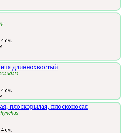
gi
 4 см.
м
вича длиннохвостый
gecaudata
 4 см.
м
лая, плоскорылая, плосконосая
orhynchus
 4 см.