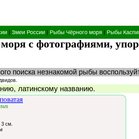
сии
|
Змеи России
|
Рыбы Чёрного моря
|
Рыбы Каспи
моря с фотографиями, упор
ного поиска незнакомой рыбы воспользу
двидов.
анию
,
латинскому названию
.
поватая
osus
 3 см.
м