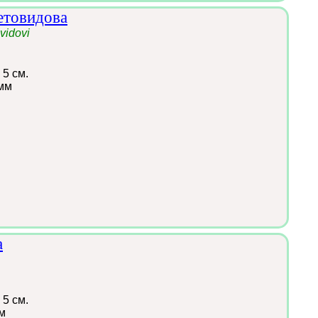
етовидова
vidovi
 5 см.
мм
а
 5 см.
м