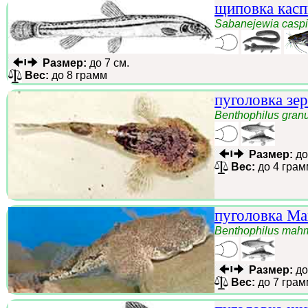
щиповка касп
Sabanejewia casp
Размер:
до 7 см.
Вес:
до 8 грамм
пуголовка зе
Benthophilus gran
Размер:
до
Вес:
до 4 грам
пуголовка М
Benthophilus mah
Размер:
до
Вес:
до 7 грам