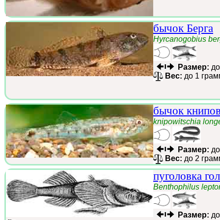
бычок Берга
Hyrcanogobius ber
Размер:
до
Вес:
до 1 грам
бычок книпо
knipowitschia lon
Размер:
до
Вес:
до 2 грам
пуголовка го
Benthophilus lept
Размер:
до