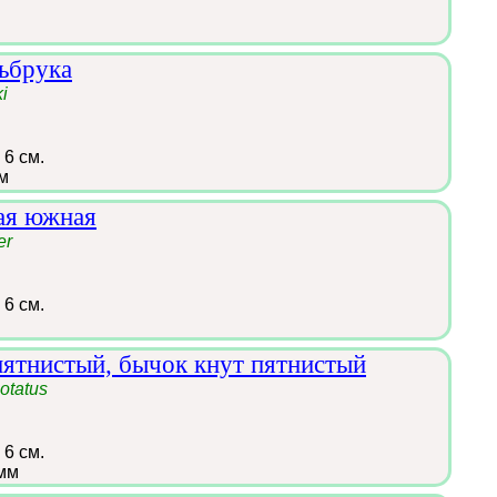
ьбрука
i
 6 см.
м
ая южная
er
 6 см.
ятнистый, бычок кнут пятнистый
otatus
 6 см.
мм