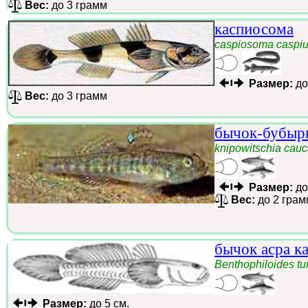
Вес:
до 3 грамм
каспиосома
caspiosoma caspi
Размер:
до
Вес:
до 3 грамм
бычок-бубыр
knipowitschia cauc
Размер:
до
Вес:
до 2 грам
бычок асра к
Benthophiloides t
Размер:
до 5 см.