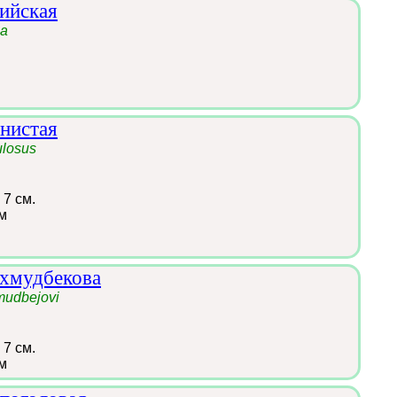
ийская
ia
рнистая
ulosus
 7 см.
м
ахмудбекова
mudbejovi
 7 см.
м