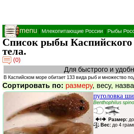
menu
|
Млекопитающие России
|
Рыбы Рос
Список рыбы Каспийского 
тела.
(0)
Для быстрого и удоб
В Каспийском море обитает 133 вида рыб и множество по
Сортировать по:
размеру
,
весу
,
назв
пуголовка ши
Benthophilus spin
Размер:
до
Вес:
до 4 грам