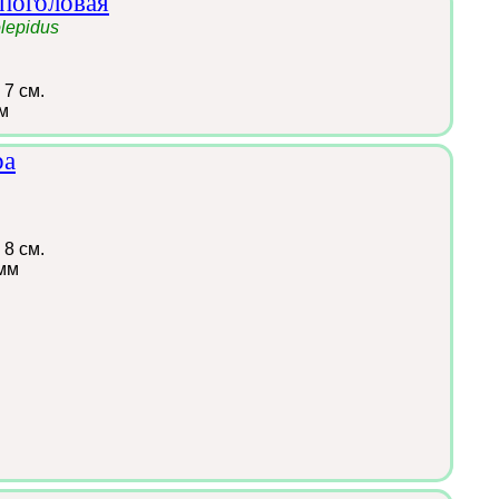
поголовая
olepidus
 7 см.
м
ра
 8 см.
мм