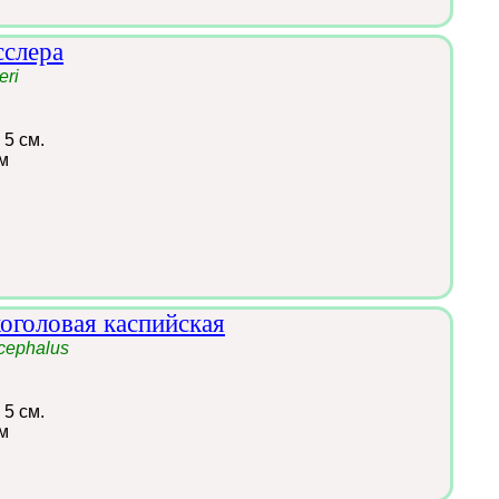
сслера
eri
 5 см.
м
коголовая каспийская
ocephalus
 5 см.
м