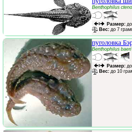
пуголовка ши
Benthophilus cten
Размер:
до
Вес:
до 7 грам
пуголовка Бэ
Benthophilus baeri
Размер:
до
Вес:
до 10 гра