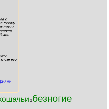
ав с
ите форму
ильтры в
хватает
а быть
вили
алоге его
афиями
безногие
кошачьи
#