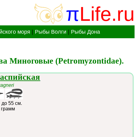
π
Life.ru
йского моря
|
Рыбы Волги
|
Рыбы Дона
а Миноговые (Petromyzontidae).
каспийская
agneri
:
до 55 см.
 грамм