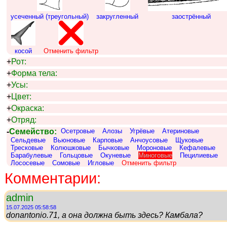
усеченный (треугольный)
закругленный
заострённый
косой
Отменить фильтр
+
Рот:
+
Форма тела:
+
Усы:
+
Цвет:
+
Окраска:
+
Отряд:
-
Семейство:
Осетровые
Алозы
Угрёвые
Атериновые
Сельдевые
Вьюновые
Карповые
Анчоусовые
Щуковые
Тресковые
Колюшковые
Бычковые
Мороновые
Кефалевые
Барабулевые
Гольцовые
Окуневые
Миноговые
Пецилиевые
Лососевые
Сомовые
Игловые
Отменить фильтр
Комментарии:
admin
15.07.2025 05:58:58
donantonio.71, а она должна быть здесь? Камбала?