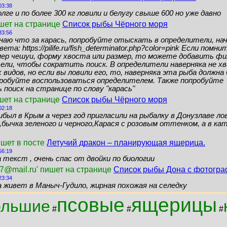
03:38
лге и по более 300 кг ловили и белугу свыше 600 но уже давно
ишет на странице
Список рыбы Чёрного моря
33:56
знаю что за карась, попробуйте отыскать в определители, нач
ета: https://pilife.ru/fish_determinator.php?color=pink Если помн
мер чешуи, форму хвоста или размер, то можете добавить ф
ели, чтобы сократить поиск. В определители наверняка не 
видов, но если вы ловили его, то, наверняка эта рыба должн
пробуйте воспользоваться определителем. Также попробуйте
поиск на странице по слову "карась"
шет на странице
Список рыбы Чёрного моря
02:18
ибыл в Крым а через год пригласили на рыбалку в Донузлаве ло
бычка зеленого и черного,Карася с розовым оттенком, а в кат
ишет в посте
Летучий дракон – планирующая ящерица.
56:19
 текст , очень спас от двойки по биологии
7@mail.ru' пишет на странице
Список рыбы Дона с фотогр
23:34
а живет в Маныч-Гудило, жирная похожая на селедку
псовые
ящерицы
ольшие
#
#
#