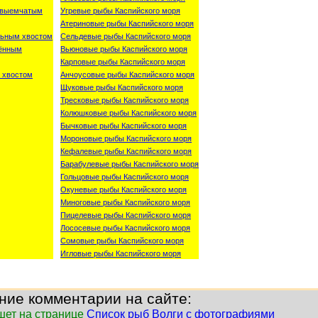
о-выемчатым
Угревые рыбы Каспийского моря
Атериновые рыбы Каспийского моря
льным хвостом
Сельдевые рыбы Каспийского моря
лённым
Вьюновые рыбы Каспийского моря
Карповые рыбы Каспийского моря
 хвостом
Анчоусовые рыбы Каспийского моря
Щуковые рыбы Каспийского моря
Тресковые рыбы Каспийского моря
Колюшковые рыбы Каспийского моря
Бычковые рыбы Каспийского моря
Мороновые рыбы Каспийского моря
Кефалевые рыбы Каспийского моря
Барабулевые рыбы Каспийского моря
Гольцовые рыбы Каспийского моря
Окуневые рыбы Каспийского моря
Миноговые рыбы Каспийского моря
Пицелевые рыбы Каспийского моря
Лососевые рыбы Каспийского моря
Сомовые рыбы Каспийского моря
Игловые рыбы Каспийского моря
ние комментарии на сайте:
шет на странице
Список рыб Волги с фотографиями