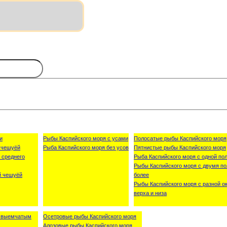
и
Рыбы Каспийского моря с усами
Полосатые рыбы Каспийского моря
 чешуёй
Рыба Каспийского моря без усов
Пятнистые рыбы Каспийского моря
 среднего
Рыба Каспийского моря с одной пол
Рыбы Каспийского моря с двумя по
й чешуёй
более
Рыбы Каспийского моря с разной о
верха и низа
о-выемчатым
Осетровые рыбы Каспийского моря
Алозовые рыбы Каспийского моря