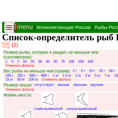
menu
|
Млекопитающие России
|
Рыбы Рос
Список-определитель рыб 
(2)
Размер рыбы, которую я увидел, не меньше чем
(сантиметров):
1
3
7
10
20
30
40
50
75
100
150
200
Отменить фильтр
Вес рыбы не меньше чем (грамм):
2 г
5 г
10 г
25 г
50 г
100 г
250 г
500 г
800 г
1 кг
1.5 кг
2 кг
3 кг
5 кг
7 кг
10
15 кг
50 кг
100 кг
Отменить фильтр
Размер чешуи:
отсутствует
мелкая
обычная
крупная
Отменить фильтр
Форма хвоста:
слабо-выямчатый
сильно-выямчатый