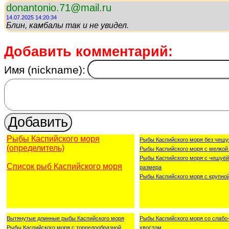
donantonio.71@mail.ru
14.07.2025 14:20:34
Блин, камбалы так и не увидел.
Добавить комментарий:
Имя (nickname):
Рыбы Каспийского моря
Рыбы Каспийского моря без чешу
(определитель)
Рыбы Каспийского моря с мелкой
Рыбы Каспийского моря с чешуёй
Список рыб Каспийского моря
размера
Рыбы Каспийского моря с крупно
Вытянутые длинные рыбы Каспийского моря
Рыбы Каспийского моря со слаб
Рыбы Каспийского моря с торпедообразной
хвостом