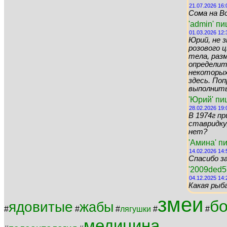
21.07.2026 16:
Сома на Во
'admin' п
01.03.2026 12:
Юрий, не 
розового цв
тела, раз
определит
некоторых 
здесь. По
выполнить 
'Юрий' пи
28.02.2026 19:
В 1974г пр
ставридку,
нет?
'Амина' п
14.02.2026 14:
Спасибо за
'2009ded5
04.12.2025 14:
Какая рыб
змеи
б
ядовитые
жабы
#
#
#
лягушки
#
#
медицина