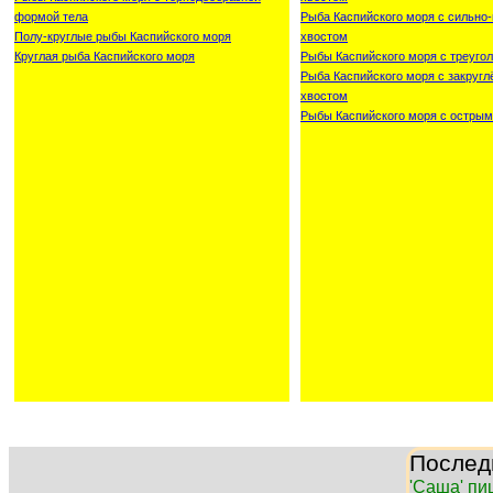
формой тела
Рыба Каспийского моря с сильн
Полу-круглые рыбы Каспийского моря
хвостом
Круглая рыба Каспийского моря
Рыбы Каспийского моря с треуго
Рыба Каспийского моря с закруг
хвостом
Рыбы Каспийского моря с острым
Послед
'Саша' пи