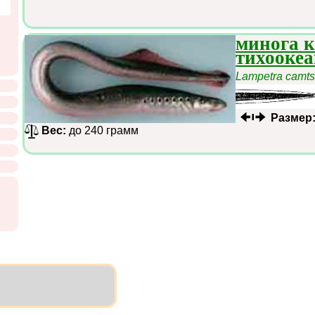
минога к
тихооке
Lampetra camts
Размер
Вес:
до 240 грамм