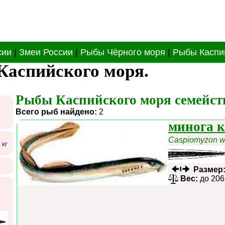
сии
|
Змеи России
|
Рыбы Чёрного моря
|
Рыбы Каспи
Каспийского моря.
Рыбы Каспийского моря семейств
Всего рыб найдено:
2
минога 
Caspiomyzon w
 кг
Размер
Вес:
до 206