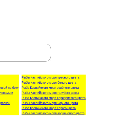
Рыбы Каспийского моря красного цвета
Рыбы Каспийского моря белого цвета
осой на боку
Рыба Каспийского моря зелёного цвета
лосами и
Рыбы Каспийского моря голубого цвета
Рыба Каспийского моря серебристого цвета
краской
Рыбы Каспийского моря чёрного цвета
Рыба Каспийского моря серого цвета
Рыбы Каспийского моря коричневого цвета