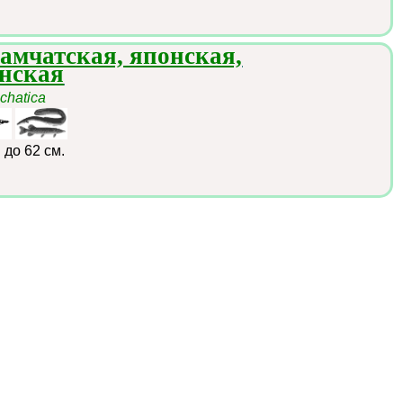
амчатская, японская,
анская
chatica
:
до 62 см.