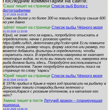
Последние комментарии на сайте:
'Саша' пишет на странице
Список рыб Волги с
фотографиями
21.07.2026 16:03:38
Сома на Волге и по более 300 кг ловили и белугу свыше 600
но уже давно
'admin' пишет на странице
Список рыбы Чёрного моря
01.03.2026 12:33:56
Юрий, не знаю что за карась, попробуйте отыскать в
определители, начав с розового цвета:
https://pilife.ru/fish_determinator.php?color=pink Если помните
форму тела, размер чешуи, форму хвоста или размер, то
можете добавить фильтры в определители, чтобы
сократить поиск. В определители наверняка не хватает
некоторых видов, но если вы ловили его, то, наверняка эта
рыба должна быть здесь. Попробуйте воспользоваться
определителем. Также попробуйте выполнить поиск на
странице по слову "карась"
'Юрий' пишет на странице
Список рыбы Чёрного моря
28.02.2026 19:02:18
В 1974г прибыл в Крым а через год пригласили на рыбалку в
Донузлаве ловили ставридку,бычка зеленого и
черного,Карася с розовым оттенком, а в каталоге его
нет?
'Амина' пишет в посте
Летучий дракон – планирующая
ящерица.
14.02.2026 14:56:19