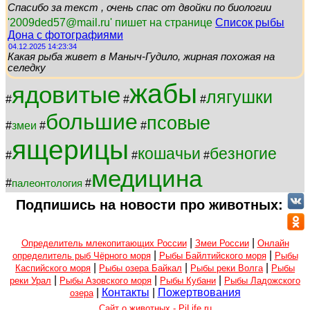
Спасибо за текст , очень спас от двойки по биологии
'2009ded57@mail.ru' пишет на странице
Список рыбы
Дона с фотографиями
04.12.2025 14:23:34
Какая рыба живет в Маныч-Гудило, жирная похожая на
селедку
жабы
ядовитые
лягушки
#
#
#
большие
псовые
#
змеи
#
#
ящерицы
кошачьи
безногие
#
#
#
медицина
#
#
палеонтология
Подпишись на новости про животных:
|
|
Определитель млекопитающих России
Змеи России
Онлайн
|
|
определитель рыб Чёрного моря
Рыбы Байлтийского моря
Рыбы
|
|
|
Каспийского моря
Рыбы озера Байкал
Рыбы реки Волга
Рыбы
|
|
|
реки Урал
Рыбы Азовского моря
Рыбы Кубани
Рыбы Ладожского
|
Контакты
|
Пожертвования
озера
Сайт о животных - PiLife.ru