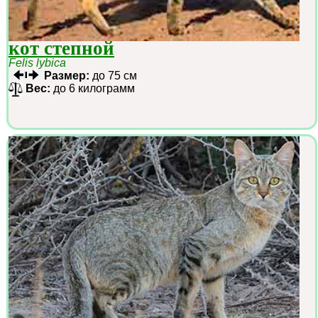
кот степной
Felis lybica
Размер:
до 75 см
Вес:
до 6 килограмм