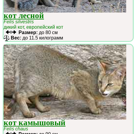
кот лесной
Felis silvestris
дикий кот, европейский кот
Размер:
до 80 см
Вес:
до 11.5 килограмм
кот камышовый
Felis chaus