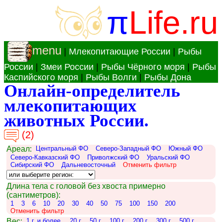
π
Life.ru
menu
|
Млекопитающие России
|
Рыбы
России
|
Змеи России
|
Рыбы Чёрного моря
|
Рыбы
Каспийского моря
|
Рыбы Волги
|
Рыбы Дона
Онлайн-определитель
млекопитающих
животных России.
(2)
Ареал:
Центральный ФО
Северо-Западный ФО
Южный ФО
Северо-Кавказский ФО
Приволжский ФО
Уральский ФО
Сибирский ФО
Дальневосточный
Отменить фильтр
Длина тела с головой без хвоста примерно
(сантиметров):
1
3
6
10
20
30
40
50
75
100
150
200
Отменить фильтр
Вес:
1 г. и более.
20 г.
50 г.
100 г.
200 г.
300 г.
500 г.