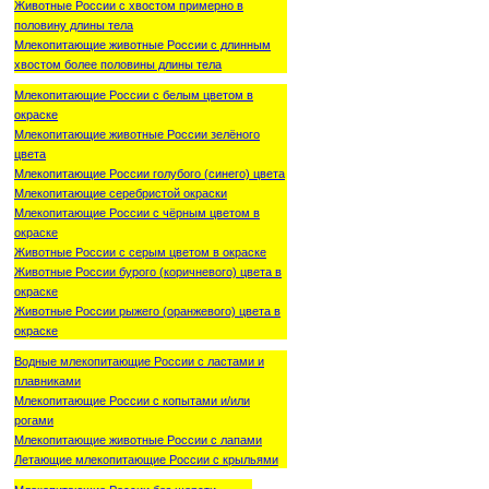
Животные России с хвостом примерно в
половину длины тела
Млекопитающие животные России с длинным
хвостом более половины длины тела
Млекопитающие России с белым цветом в
окраске
Млекопитающие животные России зелёного
цвета
Млекопитающие России голубого (синего) цвета
Млекопитающие серебристой окраски
Млекопитающие России с чёрным цветом в
окраске
Животные России с серым цветом в окраске
Животные России бурого (коричневого) цвета в
окраске
Животные России рыжего (оранжевого) цвета в
окраске
Водные млекопитающие России с ластами и
плавниками
Млекопитающие России с копытами и/или
рогами
Млекопитающие животные России с лапами
Летающие млекопитающие России с крыльями