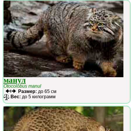
манул
Otocolobus manul
Размер:
до 65 см
Вес:
до 5 килограмм