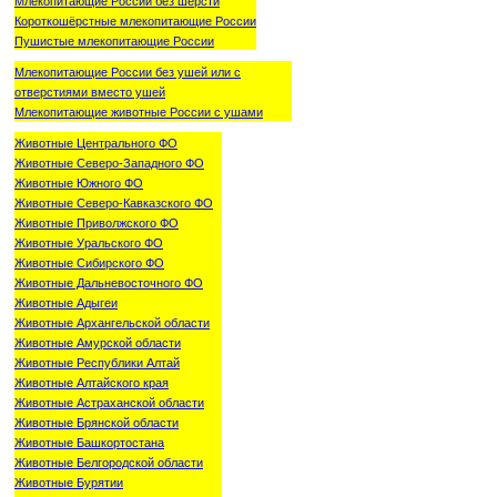
Млекопитающие России без шерсти
Короткошёрстные млекопитающие России
Пушистые млекопитающие России
Млекопитающие России без ушей или с
отверстиями вместо ушей
Млекопитающие животные России с ушами
Животные Центрального ФО
Животные Северо-Западного ФО
Животные Южного ФО
Животные Северо-Кавказского ФО
Животные Приволжского ФО
Животные Уральского ФО
Животные Сибирского ФО
Животные Дальневосточного ФО
Животные Адыгеи
Животные Архангельской области
Животные Амурской области
Животные Республики Алтай
Животные Алтайского края
Животные Астраханской области
Животные Брянской области
Животные Башкортостана
Животные Белгородской области
Животные Бурятии