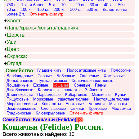
750 г.
1 кг. и более
5 кг.
10 кг.
20 кг.
30 кг.
40 кг.
50 кг.
70 кг.
100 кг.
150 кг.
200 кг.
300 кг.
500 кг.
более тонны
более 2 т.
Отменить фильтр
+
Хвост:
+
Лапы/крылья/копыта/плавники:
+
Шерсть:
+
Уши:
+
Цвет:
+
Окраска:
+
Отряд:
-
Семейство:
Гладкие киты
Полосатиковые киты
Полорогие
Верблюдовые
Псовые
Бобровые
Оленевые
Хомяковые
Дельфиновые
Тушканчиковые
Колючешиншилловые
Лошадиные
Ежовые
Кошачьи
Соневые
Гиены
Дикобразовые
Карликовые кашалоты
Зайцевые
Длиннокрылы
Нарваловые
Кабарговые
Мышиные
Куньи
Пищуховые
Моржовые
Ушастые тюлени
Настоящие тюлени
Морские свиньи
Кашалоты
Енотовые
Беличьи
Мышовки
Землеройковые
Слепышовые
Свиньи
Кротовые
Медвежьи
Гладконосые
Клюворыловые
Отменить фильтр
Семейство: Кошачьи (Felidae)
|X
Кошачьи (Felidae) России.
Всего животных найдено:
10