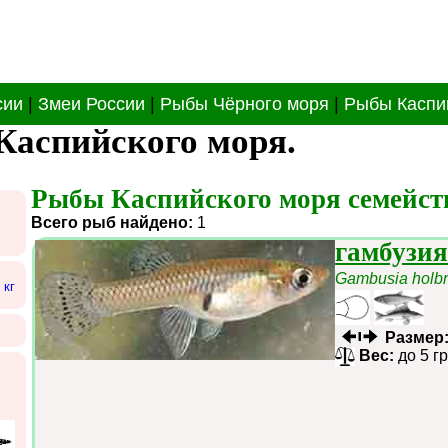
сии
|
Змеи России
|
Рыбы Чёрного моря
|
Рыбы Каспи
Каспийского моря.
Рыбы Каспийского моря семейства
Всего рыб найдено:
1
гамбузи
Gambusia holbr
 кг
Размер
Вес:
до 5 г