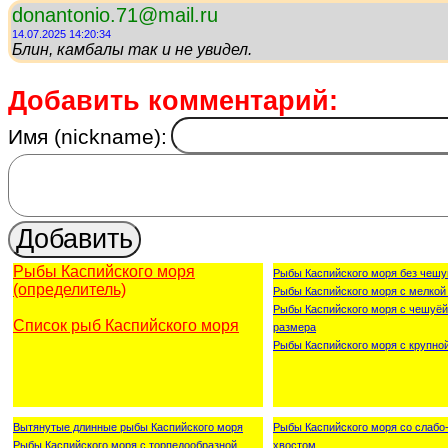
donantonio.71@mail.ru
14.07.2025 14:20:34
Блин, камбалы так и не увидел.
Добавить комментарий:
Имя (nickname):
Рыбы Каспийского моря
Рыбы Каспийского моря без чешу
(определитель)
Рыбы Каспийского моря с мелкой
Рыбы Каспийского моря с чешуёй
Список рыб Каспийского моря
размера
Рыбы Каспийского моря с крупно
Вытянутые длинные рыбы Каспийского моря
Рыбы Каспийского моря со слаб
Рыбы Каспийского моря с торпедообразной
хвостом