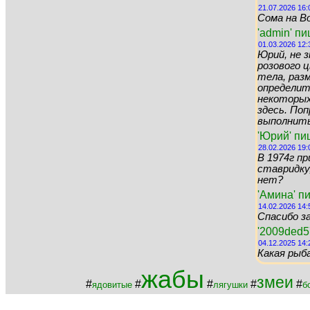
21.07.2026 16:
Сома на Во
'admin' п
01.03.2026 12:
Юрий, не 
розового цв
тела, раз
определит
некоторых 
здесь. По
выполнить 
'Юрий' пи
28.02.2026 19:
В 1974г пр
ставридку,
нет?
'Амина' п
14.02.2026 14:
Спасибо за
'2009ded5
04.12.2025 14:
Какая рыб
жабы
змеи
#
#
#
#
#
ядовитые
лягушки
б