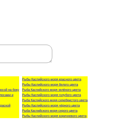
Рыбы Каспийского моря красного цвета
Рыбы Каспийского моря белого цвета
осой на боку
Рыба Каспийского моря зелёного цвета
лосами и
Рыбы Каспийского моря голубого цвета
Рыба Каспийского моря серебристого цвета
краской
Рыбы Каспийского моря чёрного цвета
Рыба Каспийского моря серого цвета
Рыбы Каспийского моря коричневого цвета