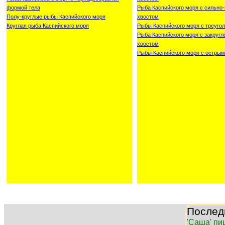
формой тела
Рыба Каспийского моря с сильн
Полу-круглые рыбы Каспийского моря
хвостом
Круглая рыба Каспийского моря
Рыбы Каспийского моря с треуго
Рыба Каспийского моря с закруг
хвостом
Рыбы Каспийского моря с острым
Послед
'Саша' пи