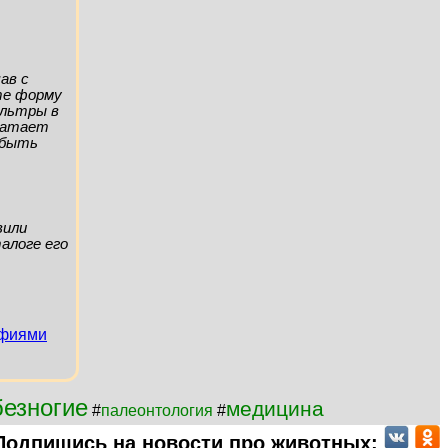
ав с
ите форму
ильтры в
хватает
а быть
вили
алоге его
афиями
безногие
медицина
#
палеонтология
#
Подпишись на новости про животных: