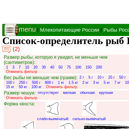
menu
|
Млекопитающие России
|
Рыбы Рос
Список-определитель рыб 
(2)
Размер рыбы, которую я увидел, не меньше чем
(сантиметров):
1
3
7
10
20
30
40
50
75
100
150
200
Отменить фильтр
Вес рыбы не меньше чем (грамм):
2 г
5 г
10 г
25 г
50 г
100 г
250 г
500 г
800 г
1 кг
1.5 кг
2 кг
3 кг
5 кг
7 кг
10
15 кг
50 кг
100 кг
Отменить фильтр
Размер чешуи:
отсутствует
мелкая
обычная
крупная
Отменить фильтр
Форма хвоста:
слабо-выямчатый
сильно-выямчатый