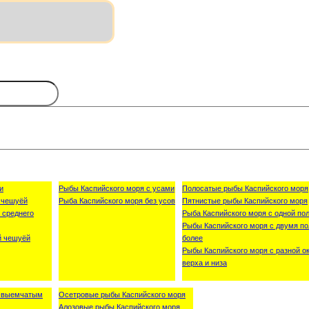
и
Рыбы Каспийского моря с усами
Полосатые рыбы Каспийского моря
 чешуёй
Рыба Каспийского моря без усов
Пятнистые рыбы Каспийского моря
 среднего
Рыба Каспийского моря с одной пол
Рыбы Каспийского моря с двумя по
й чешуёй
более
Рыбы Каспийского моря с разной о
верха и низа
о-выемчатым
Осетровые рыбы Каспийского моря
Алозовые рыбы Каспийского моря