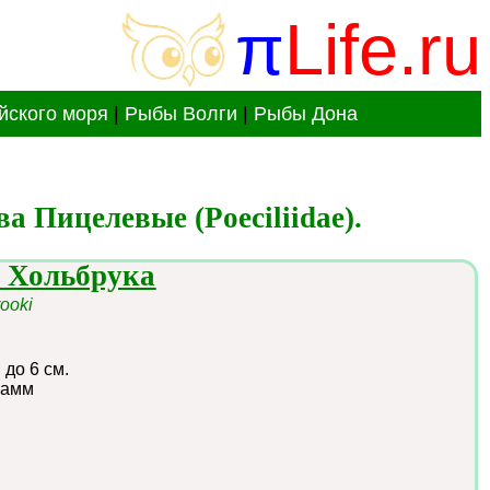
π
Life.ru
йского моря
|
Рыбы Волги
|
Рыбы Дона
 Пицелевые (Poeciliidae).
я Хольбрука
ooki
:
до 6 см.
рамм