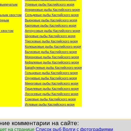
о-выемчатым
Угревые рыбы Каспийского моря
Атериновые рыбы Каспийского моря
льным хвостом
Сельдевые рыбы Каспийского моря
лённым
Вьюновые рыбы Каспийского моря
Карповые рыбы Каспийского моря
 хвостом
Анчоусовые рыбы Каспийского моря
Щуковые рыбы Каспийского моря
Тресковые рыбы Каспийского моря
Колюшковые рыбы Каспийского моря
Бычковые рыбы Каспийского моря
Мороновые рыбы Каспийского моря
Кефалевые рыбы Каспийского моря
Барабулевые рыбы Каспийского моря
Гольцовые рыбы Каспийского моря
Окуневые рыбы Каспийского моря
Миноговые рыбы Каспийского моря
Пицелевые рыбы Каспийского моря
Лососевые рыбы Каспийского моря
Сомовые рыбы Каспийского моря
Игловые рыбы Каспийского моря
ние комментарии на сайте:
шет на странице
Список рыб Волги с фотографиями