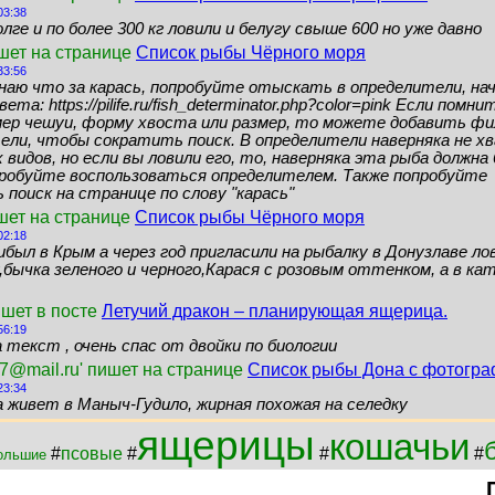
03:38
лге и по более 300 кг ловили и белугу свыше 600 но уже давно
ишет на странице
Список рыбы Чёрного моря
33:56
знаю что за карась, попробуйте отыскать в определители, нач
ета: https://pilife.ru/fish_determinator.php?color=pink Если помн
мер чешуи, форму хвоста или размер, то можете добавить ф
ели, чтобы сократить поиск. В определители наверняка не 
видов, но если вы ловили его, то, наверняка эта рыба должн
пробуйте воспользоваться определителем. Также попробуйте
поиск на странице по слову "карась"
шет на странице
Список рыбы Чёрного моря
02:18
ибыл в Крым а через год пригласили на рыбалку в Донузлаве ло
бычка зеленого и черного,Карася с розовым оттенком, а в кат
ишет в посте
Летучий дракон – планирующая ящерица.
56:19
 текст , очень спас от двойки по биологии
7@mail.ru' пишет на странице
Список рыбы Дона с фотогр
23:34
а живет в Маныч-Гудило, жирная похожая на селедку
ящерицы
кошачьи
#
псовые
#
#
#
ольшие