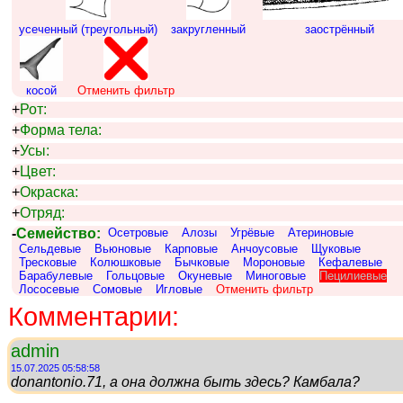
усеченный (треугольный)
закругленный
заострённый
косой
Отменить фильтр
+
Рот:
+
Форма тела:
+
Усы:
+
Цвет:
+
Окраска:
+
Отряд:
-
Семейство:
Осетровые
Алозы
Угрёвые
Атериновые
Сельдевые
Вьюновые
Карповые
Анчоусовые
Щуковые
Тресковые
Колюшковые
Бычковые
Мороновые
Кефалевые
Барабулевые
Гольцовые
Окуневые
Миноговые
Пецилиевые
Лососевые
Сомовые
Игловые
Отменить фильтр
Комментарии:
admin
15.07.2025 05:58:58
donantonio.71, а она должна быть здесь? Камбала?