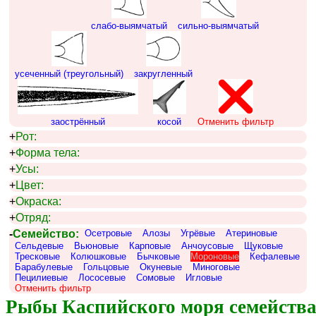
слабо-выямчатый
сильно-выямчатый
усеченный (треугольный)
закругленный
заострённый
косой
Отменить фильтр
+
Рот:
+
Форма тела:
+
Усы:
+
Цвет:
+
Окраска:
+
Отряд:
-
Семейство:
Осетровые
Алозы
Угрёвые
Атериновые
Сельдевые
Вьюновые
Карповые
Анчоусовые
Щуковые
Тресковые
Колюшковые
Бычковые
Мороновые
Кефалевые
Барабулевые
Гольцовые
Окуневые
Миноговые
Пецилиевые
Лососевые
Сомовые
Игловые
Отменить фильтр
Рыбы Каспийского моря семейства