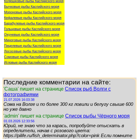
Колюшковые рыбы Каспийского моря
Бычковые рыбы Каспийского моря
Мороновые рыбы Каспийского моря
Кефалевые рыбы Каспийского моря
Барабулевые рыбы Каспийского моря
Гольцовые рыбы Каспийского моря
Окуневые рыбы Каспийского моря
Миноговые рыбы Каспийского моря
Пицелевые рыбы Каспийского моря
Лососевые рыбы Каспийского моря
Сомовые рыбы Каспийского моря
Игловые рыбы Каспийского моря
Последние комментарии на сайте:
'Саша' пишет на странице
Список рыб Волги с
фотографиями
21.07.2026 16:03:38
Сома на Волге и по более 300 кг ловили и белугу свыше 600
но уже давно
'admin' пишет на странице
Список рыбы Чёрного моря
01.03.2026 12:33:56
Юрий, не знаю что за карась, попробуйте отыскать в
определители, начав с розового цвета:
https://pilife.ru/fish_determinator.php?color=pink Если помните