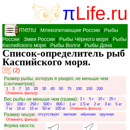
π
Life.ru
menu
|
Млекопитающие России
|
Рыбы
России
|
Змеи России
|
Рыбы Чёрного моря
|
Рыбы
Каспийского моря
|
Рыбы Волги
|
Рыбы Дона
Список-определитель рыб
Каспийского моря.
(2)
Размер рыбы, которую я увидел, не меньше чем
(сантиметров):
1
3
7
10
20
30
40
50
75
100
150
200
Отменить фильтр
Вес рыбы не меньше чем (грамм):
2 г
5 г
10 г
25 г
50 г
100 г
250 г
500 г
800 г
1 кг
1.5 кг
2 кг
3 кг
5 кг
7 кг
10 кг
15 кг
50 кг
100 кг
Отменить фильтр
Размер чешуи:
отсутствует
мелкая
обычная
крупная
Отменить фильтр
Форма хвоста: