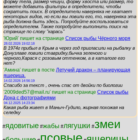
форму тела, размер чешуи, форму хвоста или размер, то
можете добавить фильтры в определители, чтобы
сократить поиск. В определители наверняка не хватает
некоторых видов, но если вы ловили его, то, наверняка эта
рыба должна быть здесь. Попробуйте воспользоваться
определителем. Также попробуйте выполнить поиск на
странице по слову "карась"
'Юрий' пишет на странице
Список рыбы Чёрного моря
28.02.2026 19:02:18
В 1974г прибыл в Крым а через год пригласили на рыбалку в
Донузлаве ловили ставридку,бычка зеленого и
черного,Карася с розовым оттенком, а в каталоге его
нет?
'Амина' пишет в посте
Летучий дракон – планирующая
ящерица.
14.02.2026 14:56:19
Спасибо за текст , очень спас от двойки по биологии
'2009ded57@mail.ru' пишет на странице
Список рыбы
Дона с фотографиями
04.12.2025 14:23:34
Какая рыба живет в Маныч-Гудило, жирная похожая на
селедку
змеи
ядовитые
лягушки
жабы
#
#
#
#
псовые
ящерицы
большие