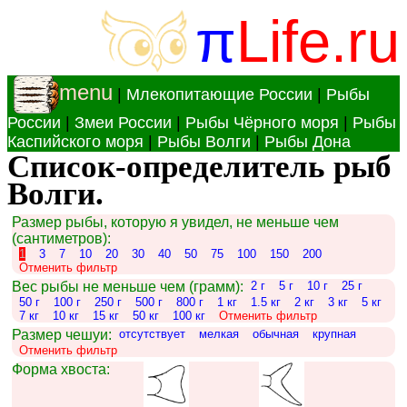
π
Life.ru
menu
|
Млекопитающие России
|
Рыбы
России
|
Змеи России
|
Рыбы Чёрного моря
|
Рыбы
Каспийского моря
|
Рыбы Волги
|
Рыбы Дона
Список-определитель рыб
Волги.
Размер рыбы, которую я увидел, не меньше чем
(сантиметров):
1
3
7
10
20
30
40
50
75
100
150
200
Отменить фильтр
Вес рыбы не меньше чем (грамм):
2 г
5 г
10 г
25 г
50 г
100 г
250 г
500 г
800 г
1 кг
1.5 кг
2 кг
3 кг
5 кг
7 кг
10 кг
15 кг
50 кг
100 кг
Отменить фильтр
Размер чешуи:
отсутствует
мелкая
обычная
крупная
Отменить фильтр
Форма хвоста: