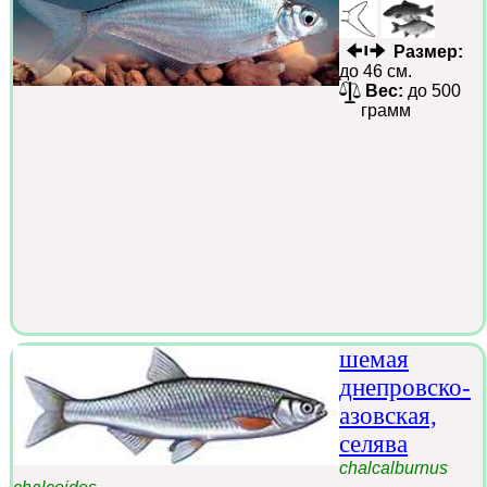
Размер:
до 46 см.
Вес:
до 500
грамм
шемая
днепровско-
азовская,
селява
chalcalburnus