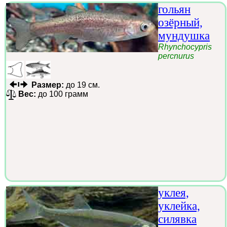
гольян
озёрный,
мундушка
Rhynchocypris
percnurus
Размер:
до 19 см.
Вес:
до 100 грамм
уклея,
уклейка,
силявка