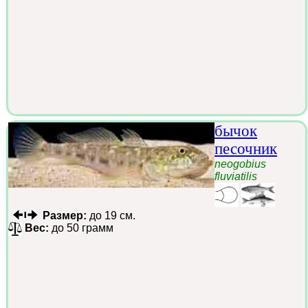
бычок
песочник
neogobius
fluviatilis
Размер:
до 19 см.
Вес:
до 50 грамм