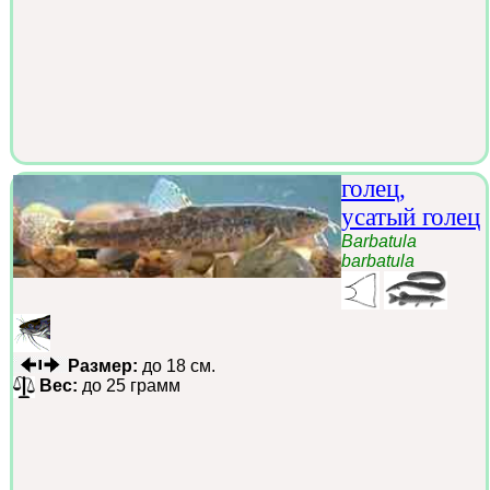
голец,
усатый голец
Barbatula
barbatula
Размер:
до 18 см.
Вес:
до 25 грамм