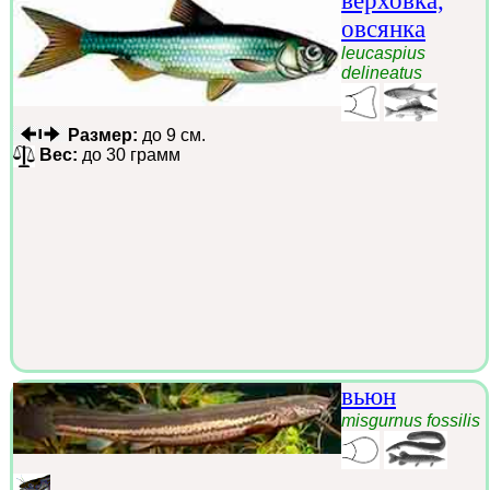
верховка,
овсянка
leucaspius
delineatus
Размер:
до 9 см.
Вес:
до 30 грамм
вьюн
misgurnus fossilis