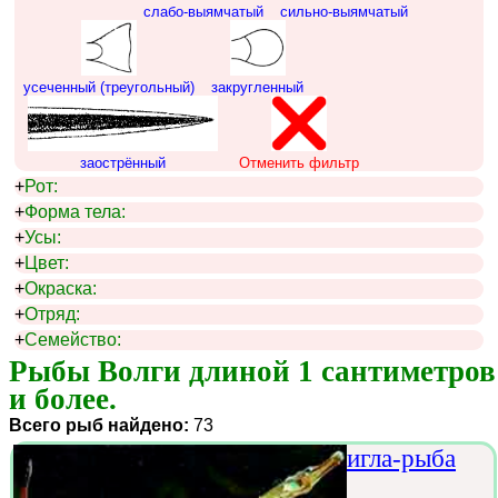
слабо-выямчатый
сильно-выямчатый
усеченный (треугольный)
закругленный
заострённый
Отменить фильтр
+
Рот:
+
Форма тела:
+
Усы:
+
Цвет:
+
Окраска:
+
Отряд:
+
Семейство:
Рыбы Волги длиной 1 сантиметров 
и более.
Всего рыб найдено:
73
игла-рыба