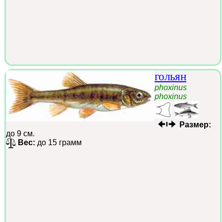
гольян
phoxinus
phoxinus
Размер:
до 9 см.
Вес:
до 15 грамм