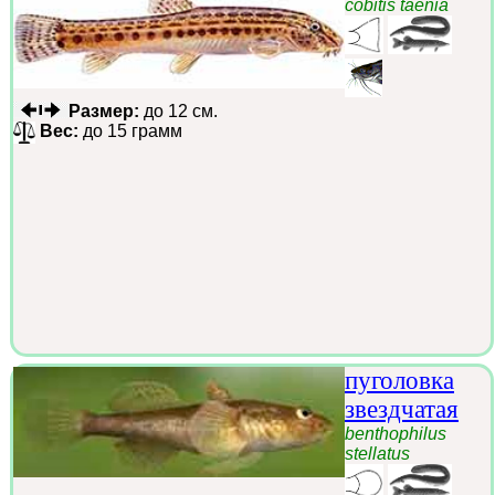
cobitis taenia
Размер:
до 12 см.
Вес:
до 15 грамм
пуголовка
звездчатая
benthophilus
stellatus