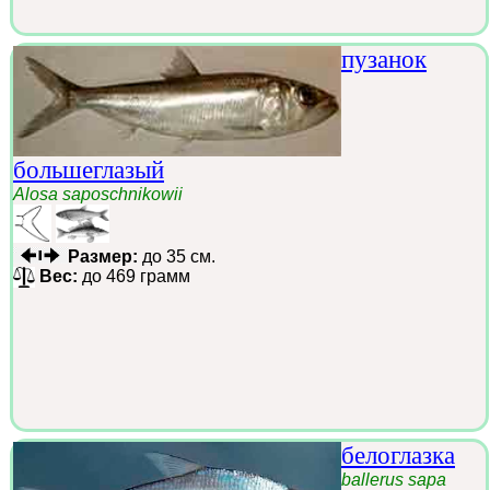
пузанок
большеглазый
Alosa saposchnikowii
Размер:
до 35 см.
Вес:
до 469 грамм
белоглазка
ballerus sapa