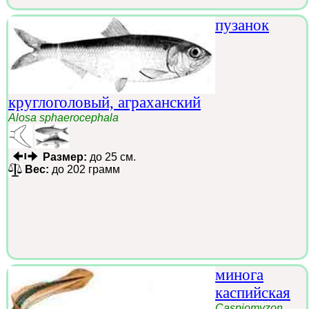
пузанок
круглоголовый, аграханский
Alosa sphaerocephala
Размер:
до 25 см.
Вес:
до 202 грамм
минога
каспийская
Caspiomyzon