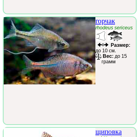
горчак
rhodeus sericeus
Размер:
до 10 см.
Вес:
до 15
грамм
щиповка