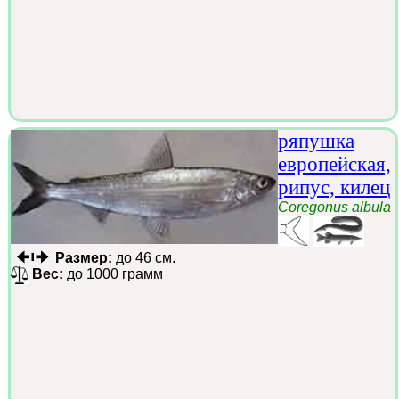
ряпушка
европейская,
рипус, килец
Coregonus albula
Размер:
до 46 см.
Вес:
до 1000 грамм