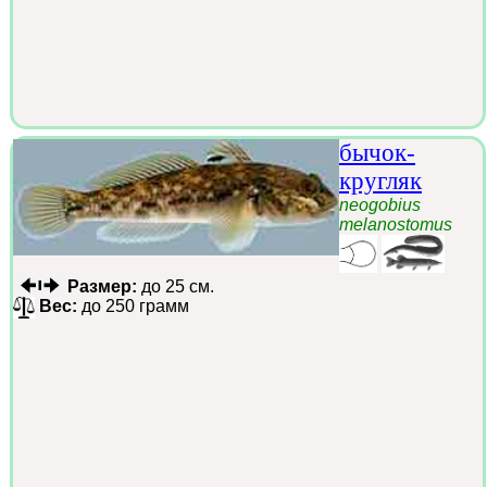
бычок-
кругляк
neogobius
melanostomus
Размер:
до 25 см.
Вес:
до 250 грамм