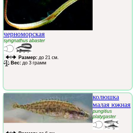
черноморская
syngnathus abaster
Размер:
до 21 см.
Вес:
до 3 грамм
колюшка
малая южная
pungitius
platygaster