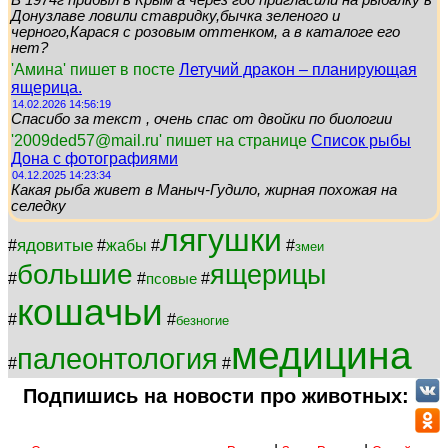
В 1974г прибыл в Крым а через год пригласили на рыбалку в
Донузлаве ловили ставридку,бычка зеленого и
черного,Карася с розовым оттенком, а в каталоге его
нет?
'Амина' пишет в посте
Летучий дракон – планирующая
ящерица.
14.02.2026 14:56:19
Спасибо за текст , очень спас от двойки по биологии
'2009ded57@mail.ru' пишет на странице
Список рыбы
Дона с фотографиями
04.12.2025 14:23:34
Какая рыба живет в Маныч-Гудило, жирная похожая на
селедку
лягушки
ядовитые
#
#
жабы
#
#
змеи
большие
ящерицы
#
#
#
псовые
кошачьи
#
#
безногие
медицина
палеонтология
#
#
Подпишись на новости про животных: