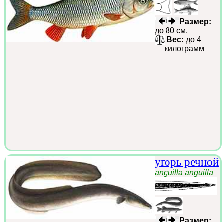
Размер:
до 80 см.
Вес:
до 4
килограмм
угорь речной
anguilla anguilla
Размер: