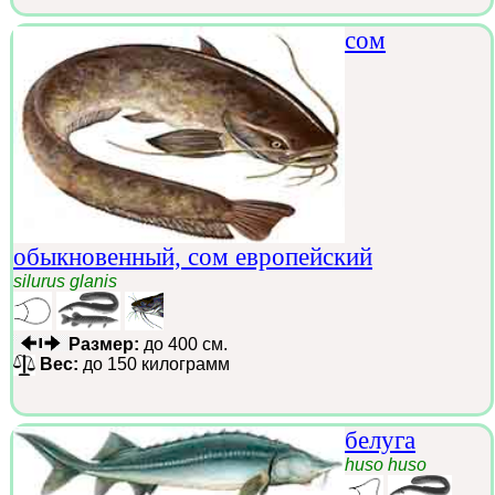
сом
обыкновенный, сом европейский
silurus glanis
Размер:
до 400 см.
Вес:
до 150 килограмм
белуга
huso huso