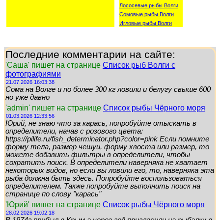
Лососевые рыбы Волги
Сомовые рыбы Волги
Игловые рыбы Волги
Последние комментарии на сайте:
'Саша' пишет на странице
Список рыб Волги с
фотографиями
21.07.2026 16:03:38
Сома на Волге и по более 300 кг ловили и белугу свыше 600
но уже давно
'admin' пишет на странице
Список рыбы Чёрного моря
01.03.2026 12:33:56
Юрий, не знаю что за карась, попробуйте отыскать в
определители, начав с розового цвета:
https://pilife.ru/fish_determinator.php?color=pink Если помните
форму тела, размер чешуи, форму хвоста или размер, то
можете добавить фильтры в определители, чтобы
сократить поиск. В определители наверняка не хватает
некоторых видов, но если вы ловили его, то, наверняка эта
рыба должна быть здесь. Попробуйте воспользоваться
определителем. Также попробуйте выполнить поиск на
странице по слову "карась"
'Юрий' пишет на странице
Список рыбы Чёрного моря
28.02.2026 19:02:18