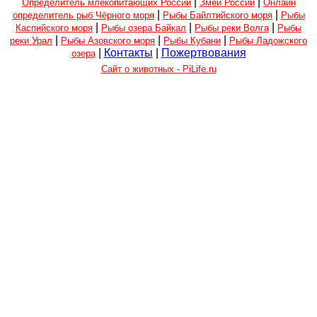
|
|
Определитель млекопитающих России
Змеи России
Онлайн
|
|
определитель рыб Чёрного моря
Рыбы Байлтийского моря
Рыбы
|
|
|
Каспийского моря
Рыбы озера Байкал
Рыбы реки Волга
Рыбы
|
|
|
реки Урал
Рыбы Азовского моря
Рыбы Кубани
Рыбы Ладожского
|
Контакты
|
Пожертвования
озера
Сайт о животных - PiLife.ru