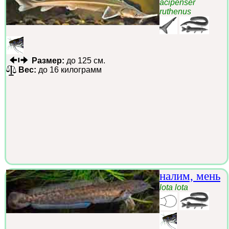
acipenser
ruthenus
Размер:
до 125 см.
Вес:
до 16 килограмм
налим, мень
lota lota