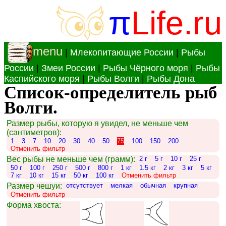
π
Life.ru
menu
|
Млекопитающие России
|
Рыбы
России
|
Змеи России
|
Рыбы Чёрного моря
|
Рыбы
Каспийского моря
|
Рыбы Волги
|
Рыбы Дона
Список-определитель рыб
Волги.
Размер рыбы, которую я увидел, не меньше чем
(сантиметров):
1
3
7
10
20
30
40
50
75
100
150
200
Отменить фильтр
Вес рыбы не меньше чем (грамм):
2 г
5 г
10 г
25 г
50 г
100 г
250 г
500 г
800 г
1 кг
1.5 кг
2 кг
3 кг
5 кг
7 кг
10 кг
15 кг
50 кг
100 кг
Отменить фильтр
Размер чешуи:
отсутствует
мелкая
обычная
крупная
Отменить фильтр
Форма хвоста: