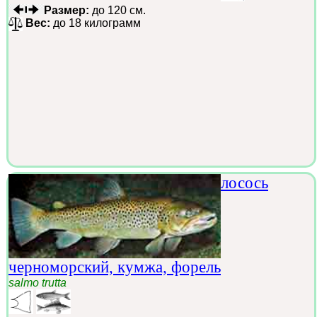
Размер:
до 120 см.
Вес:
до 18 килограмм
лосось
черноморский, кумжа, форель
salmo trutta