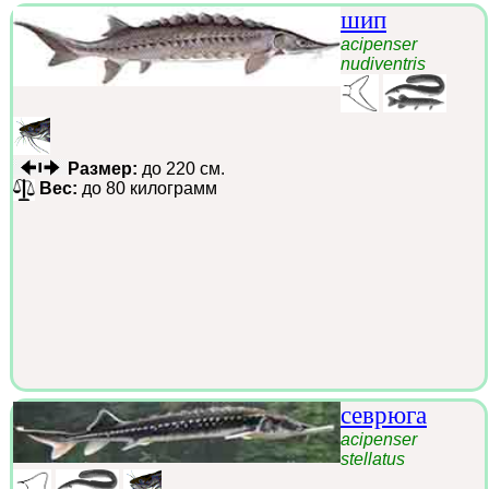
шип
acipenser
nudiventris
Размер:
до 220 см.
Вес:
до 80 килограмм
севрюга
acipenser
stellatus