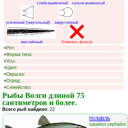
слабо-выямчатый
сильно-выямчатый
усеченный (треугольный)
закругленный
заострённый
Отменить фильтр
+
Рот:
+
Форма тела:
+
Усы:
+
Цвет:
+
Окраска:
+
Отряд:
+
Семейство:
Рыбы Волги длиной 75 
сантиметров и более.
Всего рыб найдено:
22
голавль
squalius cephalus