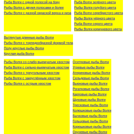
Рыба Волги с одной полосой на боку
Рыба Волги зелёного цвета
Рыбы Волги с двумя полосами и более
Рыбы Волги голубого цвета
Рыбы Волги с разной окраской верха и низа
Рыба Волги серебристого цвета
Рыбы Волги чёрного цвета
Рыба Волги серого цвета
Рыбы Волги коричневого цвета
Вытянутые длинные рыбы Волги
Рыбы Волги с торпедообразной формой тела
Полу-круглые рыбы Волги
Круглая рыба Волги
Рыбы Волги со слабо-выемчатым хвостом
Осетровые рыбы Волги
Рыба Волги с сильно-выемчатым хвостом
Угревые рыбы Волги
Рыбы Волги с треугольным хвостом
Атериновые рыбы Волги
Рыба Волги с закруглённым хвостом
Сельдевые рыбы Волги
Рыбы Волги с острым хвостом
Вьюновые рыбы Волги
Рогатковые рыбы Волги
Карповые рыбы Волги
Щуковые рыбы Волги
Тресковые рыбы Волги
Колюшковые рыбы Волги
Бычковые рыбы Волги
Гольцовые рыбы Волги
Корюшковые рыбы Волги
Окуневые рыбы Волги