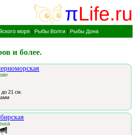
π
Life.ru
йского моря
|
Рыбы Волги
|
Рыбы Дона
ов и более.
черноморская
ster
:
до 21 см.
рамм
ибирская
leuca