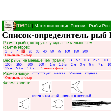
menu
|
Млекопитающие России
|
Рыбы Рос
Список-определитель рыб 
Размер рыбы, которую я увидел, не меньше чем
(сантиметров):
1
3
7
10
20
30
40
50
75
100
150
200
Отменить фильтр
Вес рыбы не меньше чем (грамм):
2 г
5 г
10 г
25 г
50 г
100 г
250 г
500 г
800 г
1 кг
1.5 кг
2 кг
3 кг
5 кг
7 кг
10
15 кг
50 кг
100 кг
Отменить фильтр
Размер чешуи:
отсутствует
мелкая
обычная
крупная
Отменить фильтр
Форма хвоста:
слабо-выямчатый
сильно-выямчатый