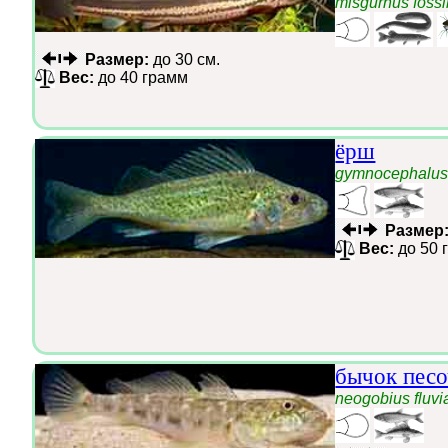
misgurnus fossi
Размер:
до 30 см.
Вес:
до 40 грамм
ёрш
gymnocephalus
Размер
Вес:
до 50 
бычок пес
neogobius fluvia