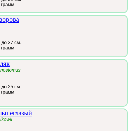
 грамм
ворова
i
:
до 27 см.
 грамм
ляк
anostomus
:
до 25 см.
 грамм
льшеглазый
ikowii