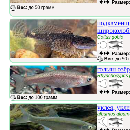
Размер
Вес:
до 50 грамм
подкаменщ
широколоб
Cottus gobio
Размер
Вес:
до 50 
гольян озё
Rhynchocypris 
Размер
Вес:
до 100 грамм
уклея, укле
alburnus albur