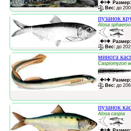
Размер
Вес:
до 200
пузанок кр
Alosa sphaeroc
Размер
Вес:
до 202
минога кас
Caspiomyzon w
Размер
Вес:
до 206
пузанок ка
Alosa caspia
Размер