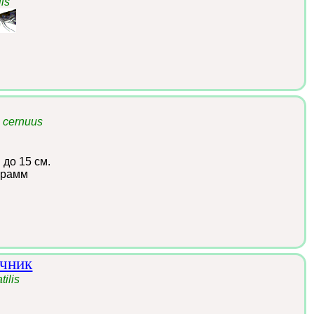
lis
 cernuus
:
до 15 см.
грамм
очник
tilis