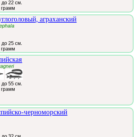
:
до 22 см.
 грамм
углоголовый, аграханский
ephala
:
до 25 см.
 грамм
пийская
agneri
:
до 55 см.
 грамм
спийско-черноморский
:
до 32 см.