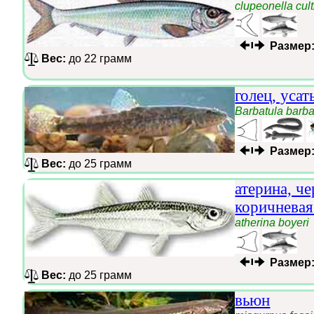
clupeonella cult
Размер
Вес:
до 22 грамм
голец, усат
Barbatula barba
Размер
Вес:
до 25 грамм
атерина, ч
коричневая
atherina boyeri
Размер
Вес:
до 25 грамм
вьюн