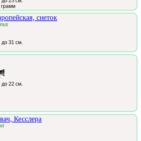
:
до 25 см.
 грамм
ропейская, снеток
anus
:
до 31 см.
:
до 22 см.
вач, Кесслера
ri