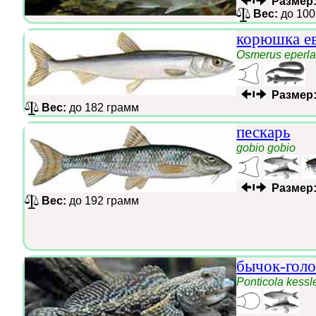
Размер
Вес:
до 100
корюшка ев
Osmerus eperl
Размер
Вес:
до 182 грамм
пескарь
gobio gobio
Размер
Вес:
до 192 грамм
бычок-голо
Ponticola kessle