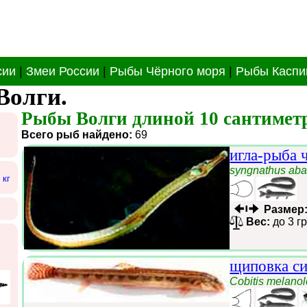
сии
|
Змеи России
|
Рыбы Чёрного моря
|
Рыбы Каспи
Волги.
Рыбы Волги длиной 10 сантиметр
Всего рыб найдено:
69
игла-рыба 
syngnathus aba
 кг
Размер
Вес:
до 3 г
щиповка с
Cobitis melano