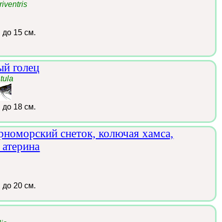
riventris
:
до 15 см.
ый голец
tula
:
до 18 см.
ерноморский снеток, колючая хамса,
 атерина
:
до 20 см.