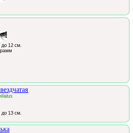
:
до 12 см.
грамм
звездчатая
ellatus
:
до 13 см.
лька