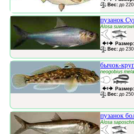
Вес:
до 220
пузанок Су
Alosa suworow
Размер
Вес:
до 230
бычок-круг
neogobius mel
Размер
Вес:
до 250
пузанок бо
Alosa saposchn