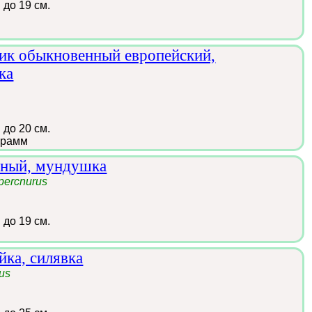
:
до 19 см.
ик обыкновенный европейский,
ка
:
до 20 см.
грамм
рный, мундушка
percnurus
:
до 19 см.
йка, силявка
nus