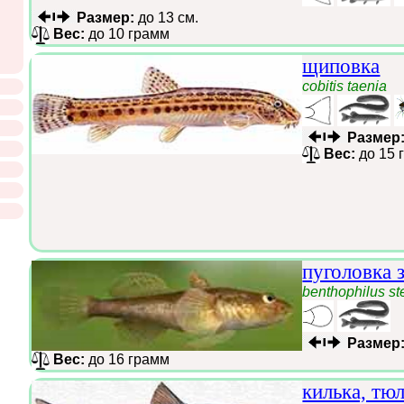
Размер:
до 13 см.
Вес:
до 10 грамм
щиповка
cobitis taenia
Размер
Вес:
до 15 
пуголовка 
benthophilus st
Размер
Вес:
до 16 грамм
килька, тю