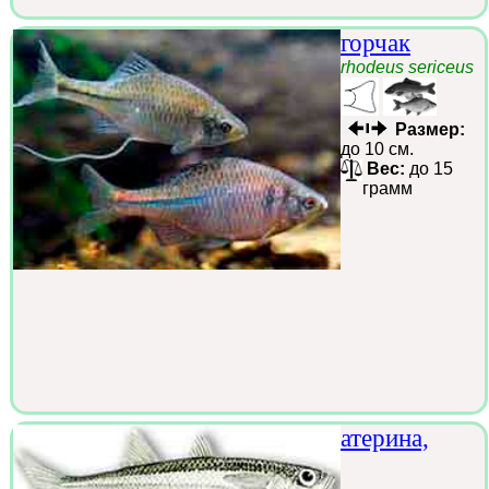
горчак
rhodeus sericeus
Размер:
до 10 см.
Вес:
до 15
грамм
атерина,