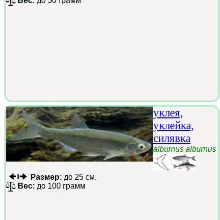
Вес:
до 50 грамм
уклея,
уклейка,
силявка
alburnus alburnus
Размер:
до 25 см.
Вес:
до 100 грамм