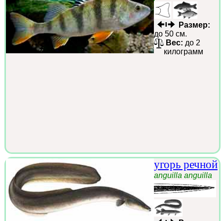
Размер:
до 50 см.
Вес:
до 2
килограмм
угорь речной
anguilla anguilla