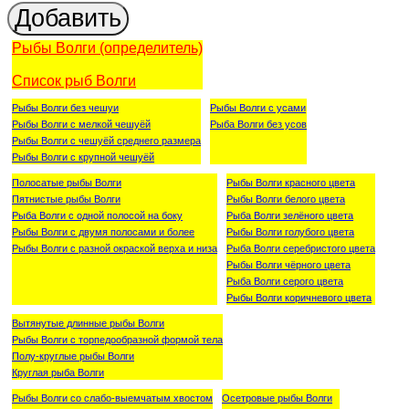
Рыбы Волги (определитель)
Список рыб Волги
Рыбы Волги без чешуи
Рыбы Волги с усами
Рыбы Волги с мелкой чешуёй
Рыба Волги без усов
Рыбы Волги с чешуёй среднего размера
Рыбы Волги с крупной чешуёй
Полосатые рыбы Волги
Рыбы Волги красного цвета
Пятнистые рыбы Волги
Рыбы Волги белого цвета
Рыба Волги с одной полосой на боку
Рыба Волги зелёного цвета
Рыбы Волги с двумя полосами и более
Рыбы Волги голубого цвета
Рыбы Волги с разной окраской верха и низа
Рыба Волги серебристого цвета
Рыбы Волги чёрного цвета
Рыба Волги серого цвета
Рыбы Волги коричневого цвета
Вытянутые длинные рыбы Волги
Рыбы Волги с торпедообразной формой тела
Полу-круглые рыбы Волги
Круглая рыба Волги
Рыбы Волги со слабо-выемчатым хвостом
Осетровые рыбы Волги