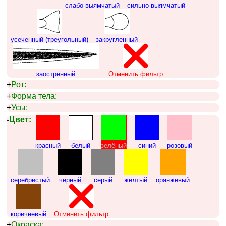
слабо-выямчатый
сильно-выямчатый
усеченный (треугольный)
закругленный
заострённый
Отменить фильтр
+
Рот:
+
Форма тела:
+
Усы:
-
Цвет:
красный
белый
зелёный
синий
розовый
серебристый
чёрный
серый
жёлтый
оранжевый
коричневый
Отменить фильтр
+
Окраска: