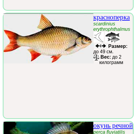
красноперка
scardinius
erythrophthalmus
Размер:
до 49 см.
Вес:
до 2
килограмм
окунь речной
perca fluviatilis