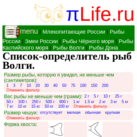
π
Life.ru
menu
|
Млекопитающие России
|
Рыбы
России
|
Змеи России
|
Рыбы Чёрного моря
|
Рыбы
Каспийского моря
|
Рыбы Волги
|
Рыбы Дона
Список-определитель рыб
Волги.
Размер рыбы, которую я увидел, не меньше чем
(сантиметров):
1
3
7
10
20
30
40
50
75
100
150
200
Отменить фильтр
Вес рыбы не меньше чем (грамм):
2 г
5 г
10 г
25 г
50 г
100 г
250 г
500 г
800 г
1 кг
1.5 кг
2 кг
3 кг
5 кг
7 кг
10 кг
15 кг
50 кг
100 кг
Отменить фильтр
Размер чешуи:
отсутствует
мелкая
обычная
крупная
Отменить фильтр
Форма хвоста: