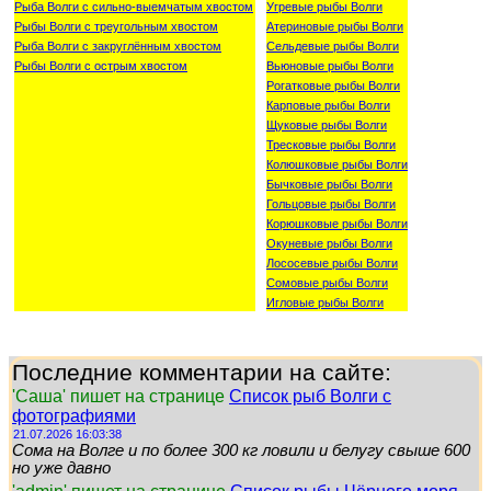
Рыба Волги с сильно-выемчатым хвостом
Угревые рыбы Волги
Рыбы Волги с треугольным хвостом
Атериновые рыбы Волги
Рыба Волги с закруглённым хвостом
Сельдевые рыбы Волги
Рыбы Волги с острым хвостом
Вьюновые рыбы Волги
Рогатковые рыбы Волги
Карповые рыбы Волги
Щуковые рыбы Волги
Тресковые рыбы Волги
Колюшковые рыбы Волги
Бычковые рыбы Волги
Гольцовые рыбы Волги
Корюшковые рыбы Волги
Окуневые рыбы Волги
Лососевые рыбы Волги
Сомовые рыбы Волги
Игловые рыбы Волги
Последние комментарии на сайте:
'Саша' пишет на странице
Список рыб Волги с
фотографиями
21.07.2026 16:03:38
Сома на Волге и по более 300 кг ловили и белугу свыше 600
но уже давно