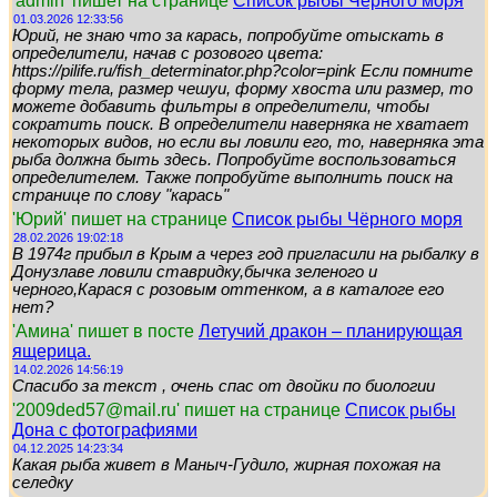
'admin' пишет на странице
Список рыбы Чёрного моря
01.03.2026 12:33:56
Юрий, не знаю что за карась, попробуйте отыскать в
определители, начав с розового цвета:
https://pilife.ru/fish_determinator.php?color=pink Если помните
форму тела, размер чешуи, форму хвоста или размер, то
можете добавить фильтры в определители, чтобы
сократить поиск. В определители наверняка не хватает
некоторых видов, но если вы ловили его, то, наверняка эта
рыба должна быть здесь. Попробуйте воспользоваться
определителем. Также попробуйте выполнить поиск на
странице по слову "карась"
'Юрий' пишет на странице
Список рыбы Чёрного моря
28.02.2026 19:02:18
В 1974г прибыл в Крым а через год пригласили на рыбалку в
Донузлаве ловили ставридку,бычка зеленого и
черного,Карася с розовым оттенком, а в каталоге его
нет?
'Амина' пишет в посте
Летучий дракон – планирующая
ящерица.
14.02.2026 14:56:19
Спасибо за текст , очень спас от двойки по биологии
'2009ded57@mail.ru' пишет на странице
Список рыбы
Дона с фотографиями
04.12.2025 14:23:34
Какая рыба живет в Маныч-Гудило, жирная похожая на
селедку