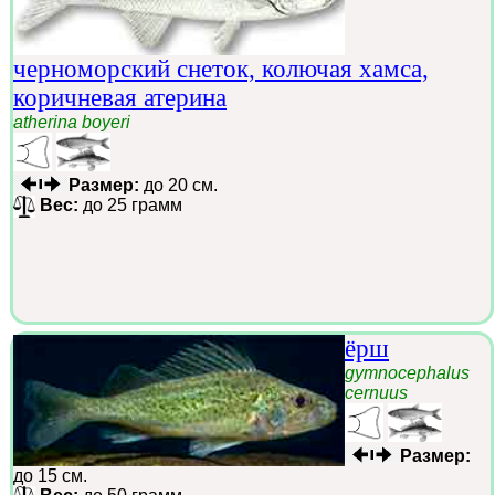
черноморский снеток, колючая хамса,
коричневая атерина
atherina boyeri
Размер:
до 20 см.
Вес:
до 25 грамм
ёрш
gymnocephalus
cernuus
Размер:
до 15 см.