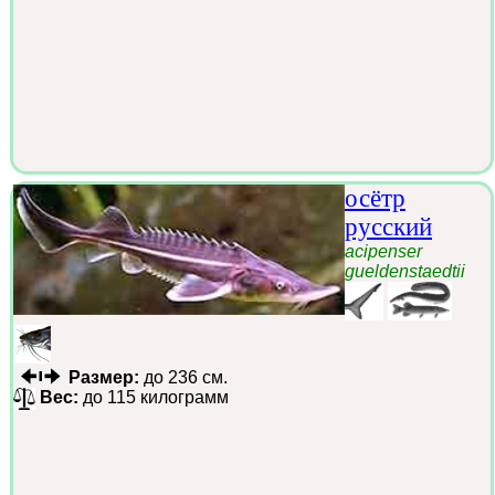
осётр
русский
acipenser
gueldenstaedtii
Размер:
до 236 см.
Вес:
до 115 килограмм