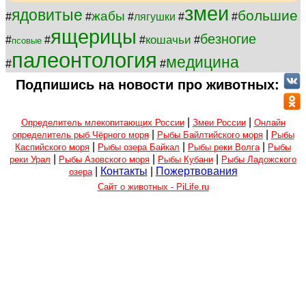
змеи
ядовитые
большие
жабы
#
#
#
лягушки
#
#
ящерицы
безногие
кошачьи
#
#
#
#
псовые
палеонтология
медицина
#
#
Подпишись на новости про животных:
|
|
Определитель млекопитающих России
Змеи России
Онлайн
|
|
определитель рыб Чёрного моря
Рыбы Байлтийского моря
Рыбы
|
|
|
Каспийского моря
Рыбы озера Байкал
Рыбы реки Волга
Рыбы
|
|
|
реки Урал
Рыбы Азовского моря
Рыбы Кубани
Рыбы Ладожского
|
Контакты
|
Пожертвования
озера
Сайт о животных - PiLife.ru