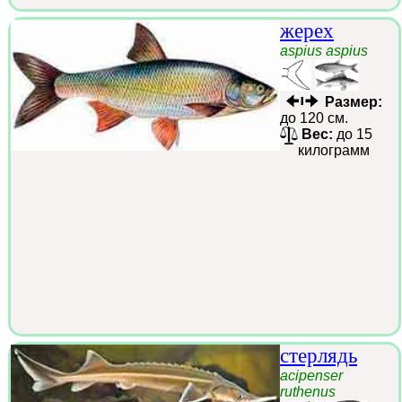
жерех
aspius aspius
Размер:
до 120 см.
Вес:
до 15
килограмм
стерлядь
acipenser
ruthenus