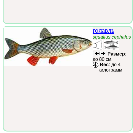
голавль
squalius cephalus
Размер:
до 80 см.
Вес:
до 4
килограмм