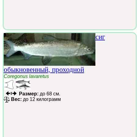
сиг
обыкновенный, проходной
Coregonus lavaretus
Размер:
до 68 см.
Вес:
до 12 килограмм