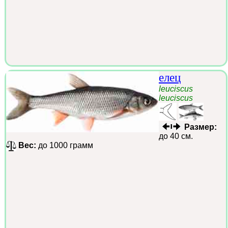
елец
leuciscus
leuciscus
Размер:
до 40 см.
Вес:
до 1000 грамм