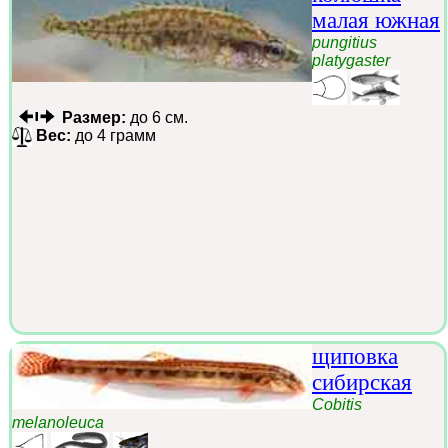
малая южная
pungitius
platygaster
Размер:
до 6 см.
Вес:
до 4 грамм
щиповка
сибирская
Cobitis
melanoleuca