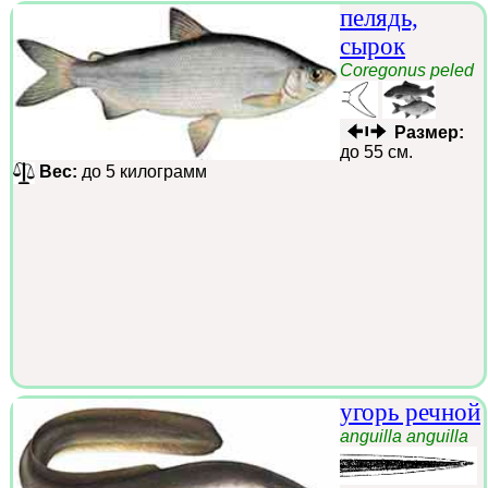
пелядь,
сырок
Coregonus peled
Размер:
до 55 см.
Вес:
до 5 килограмм
угорь речной
anguilla anguilla