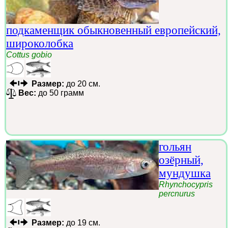
подкаменщик обыкновенный европейский,
широколобка
Cottus gobio
Размер:
до 20 см.
Вес:
до 50 грамм
гольян
озёрный,
мундушка
Rhynchocypris
percnurus
Размер:
до 19 см.