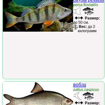
perca fluviatilis
Размер:
до 50 см.
Вес:
до 2
килограмм
вобла
rutilus caspicus
Размер: