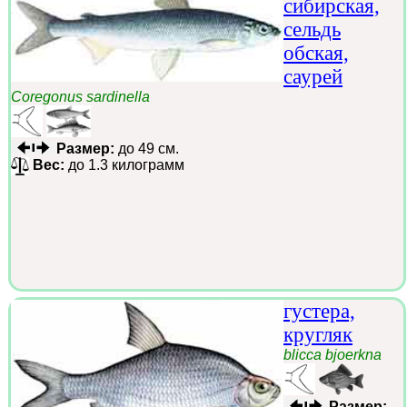
сибирская,
сельдь
обская,
саурей
Coregonus sardinella
Размер:
до 49 см.
Вес:
до 1.3 килограмм
густера,
кругляк
blicca bjoerkna
Размер: