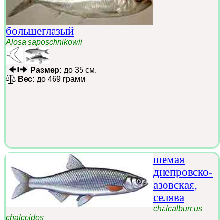
большеглазый
Alosa saposchnikowii
Размер:
до 35 см.
Вес:
до 469 грамм
шемая
днепровско-
азовская,
селява
chalcalburnus
chalcoides