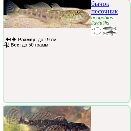
бычок
песочник
neogobius
fluviatilis
Размер:
до 19 см.
Вес:
до 50 грамм