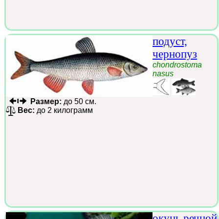
подуст,
чернопуз
chondrostoma
nasus
Размер:
до 50 см.
Вес:
до 2 килограмм
окунь речной