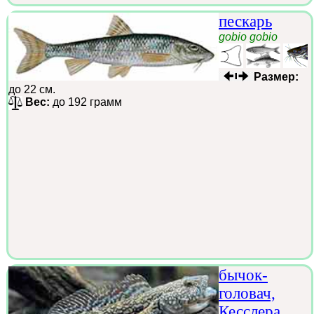
пескарь
gobio gobio
Размер:
до 22 см.
Вес:
до 192 грамм
бычок-
головач,
Кесслера