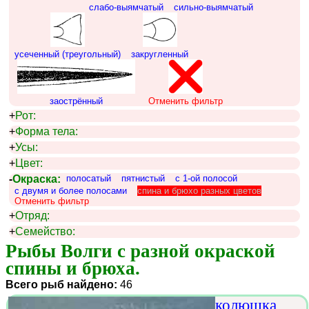
слабо-выямчатый
сильно-выямчатый
усеченный (треугольный)
закругленный
заострённый
Отменить фильтр
+
Рот:
+
Форма тела:
+
Усы:
+
Цвет:
-
Окраска:
полосатый
пятнистый
c 1-ой полосой
с двумя и более полосами
спина и брюхо разных цветов
Отменить фильтр
+
Отряд:
+
Семейство:
Рыбы Волги с разной окраской 
спины и брюха.
Всего рыб найдено:
46
колюшка