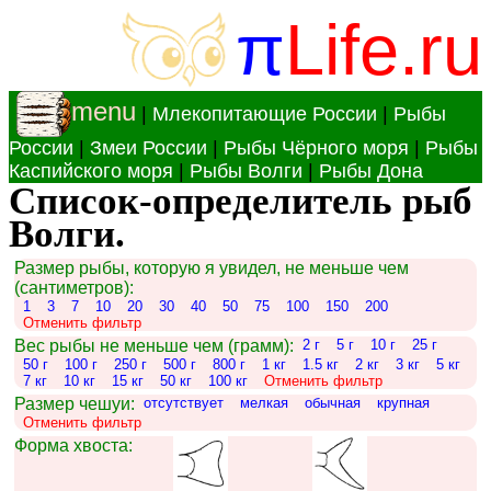
π
Life.ru
menu
|
Млекопитающие России
|
Рыбы
России
|
Змеи России
|
Рыбы Чёрного моря
|
Рыбы
Каспийского моря
|
Рыбы Волги
|
Рыбы Дона
Список-определитель рыб
Волги.
Размер рыбы, которую я увидел, не меньше чем
(сантиметров):
1
3
7
10
20
30
40
50
75
100
150
200
Отменить фильтр
Вес рыбы не меньше чем (грамм):
2 г
5 г
10 г
25 г
50 г
100 г
250 г
500 г
800 г
1 кг
1.5 кг
2 кг
3 кг
5 кг
7 кг
10 кг
15 кг
50 кг
100 кг
Отменить фильтр
Размер чешуи:
отсутствует
мелкая
обычная
крупная
Отменить фильтр
Форма хвоста: