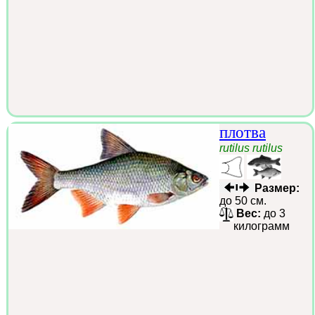
плотва
rutilus rutilus
Размер:
до 50 см.
Вес:
до 3
килограмм