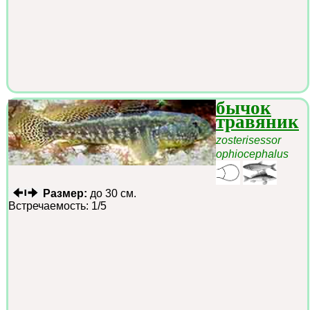
бычок
травяник
zosterisessor
ophiocephalus
Размер:
до 30 см.
Встречаемость: 1/5