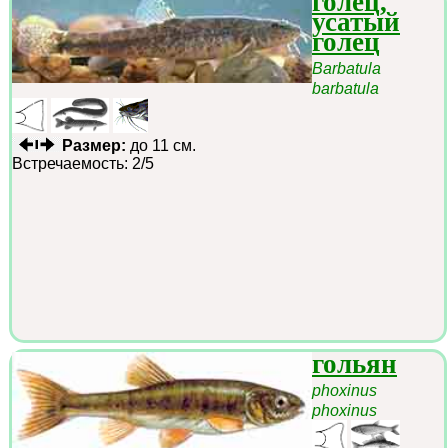
голец,
усатый
голец
Barbatula
barbatula
Размер:
до 11 см.
Встречаемость: 2/5
гольян
phoxinus
phoxinus