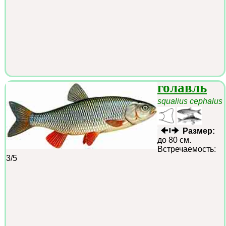
голавль
squalius cephalus
Размер:
до 80 см.
Встречаемость:
3/5