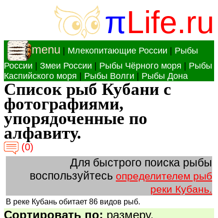
π
Life.ru
menu
|
Млекопитающие России
|
Рыбы
России
|
Змеи России
|
Рыбы Чёрного моря
|
Рыбы
Каспийского моря
|
Рыбы Волги
|
Рыбы Дона
Список рыб Кубани с
фотографиями,
упорядоченные по
алфавиту.
(0)
Для быстрого поиска рыбы
воспользуйтесь
определителем рыб
реки Кубань.
В реке Кубань обитает 86 видов рыб.
Сортировать по:
размеру
,