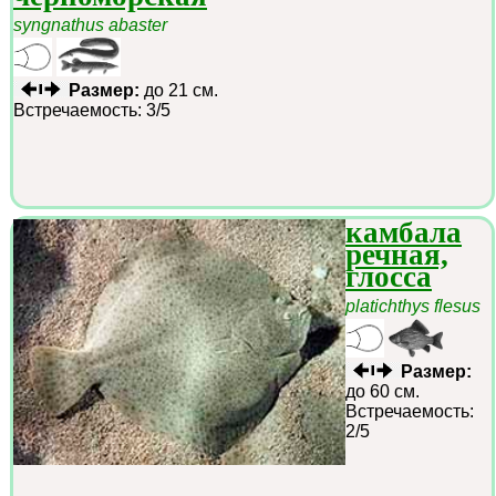
syngnathus abaster
Размер:
до 21 см.
Встречаемость: 3/5
камбала
речная,
глосса
platichthys flesus
Размер:
до 60 см.
Встречаемость:
2/5