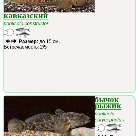
кавказский
ponticola constructor
Размер:
до 15 см.
Встречаемость: 2/5
бычок
рыжик
ponticola
eurycephalus