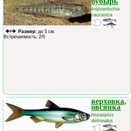
бубырь
knipowitschia
caucasica
Размер:
до 5 см.
Встречаемость: 2/5
верховка,
овсянка
leucaspius
delineatus