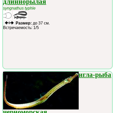
длиннорылая
syngnathus typhle
Размер:
до 37 см.
Встречаемость: 1/5
игла-рыба
черноморская