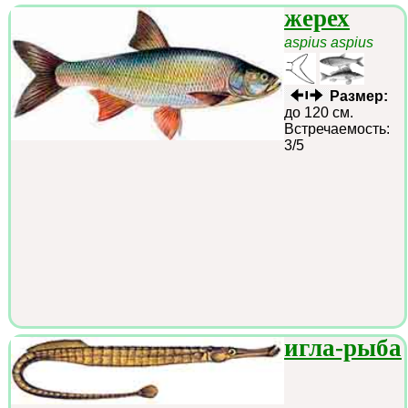
жерех
aspius aspius
Размер:
до 120 см.
Встречаемость:
3/5
игла-рыба