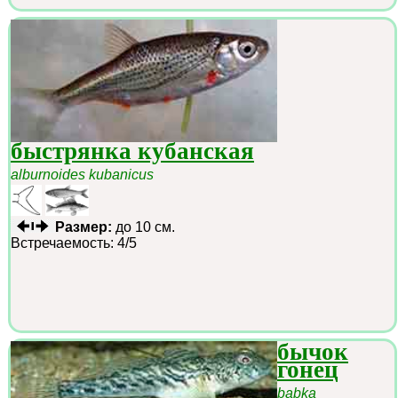
быстрянка кубанская
alburnoides kubanicus
Размер:
до 10 см.
Встречаемость: 4/5
бычок
гонец
babka