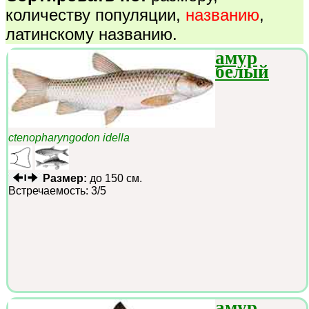
количеству популяции
,
названию
,
латинскому названию
.
амур
белый
ctenopharyngodon idella
Размер:
до 150 см.
Встречаемость: 3/5
амур