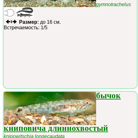
gymnotrachelus
Размер:
до 16 см.
Встречаемость: 1/5
бычок
книповича длиннохвостый
knipowitschia longecaudata