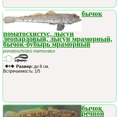
бычок
поматосхистус, лысун
леопардовый, лысун мраморный,
бычок-бубырь мраморный
pomatoschistus marmoratus
Размер:
до 8 см.
Встречаемость: 1/5
бычок
речной