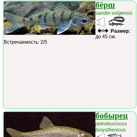
бёрш
sander volgensis
Размер:
до 45 см.
Встречаемость: 2/5
бобырец
petroleuciscus
borysthenicus