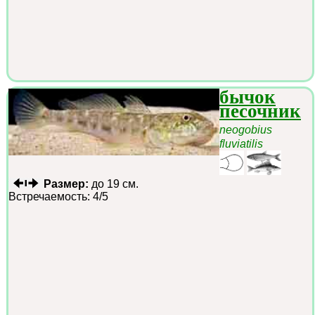
бычок
песочник
neogobius
fluviatilis
Размер:
до 19 см.
Встречаемость: 4/5