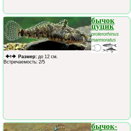
бычок
цуцик
proterorhinus
marmoratus
Размер:
до 12 см.
Встречаемость: 2/5
бычок-