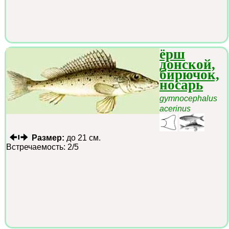
ёрш
донской,
бирючок,
носарь
gymnocephalus
acerinus
Размер:
до 21 см.
Встречаемость: 2/5