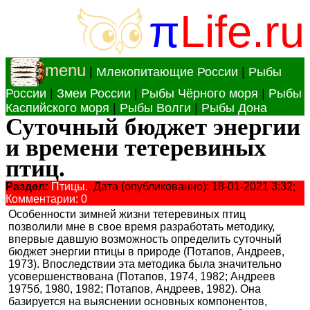
π
Life.ru
menu
|
Млекопитающие России
|
Рыбы
России
|
Змеи России
|
Рыбы Чёрного моря
|
Рыбы
Каспийского моря
|
Рыбы Волги
|
Рыбы Дона
Суточный бюджет энергии
и времени тетеревиных
птиц.
Раздел:
Птицы.
. Дата (опубликованно): 18-01-2021 3:32;
Комментарии: 0
Особенности зимней жизни тетеревиных птиц
позволили мне в свое время разработать методику,
впервые давшую возможность определить суточный
бюджет энергии птицы в природе (Потапов, Андреев,
1973). Впоследствии эта методика была значительно
усовершенствована (Потапов, 1974, 1982; Андреев
1975б, 1980, 1982; Потапов, Андреев, 1982). Она
базируется на выяснении основных компонентов,