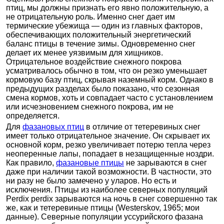
птиц, мы должны признать его явно положительную, а
не отрицательную роль. Именно снег дает им
термические убежища — один из главных факторов,
обеспечивающих положительный энергетический
баланс птицы в течение зимы. Одновременно снег
делает их менее уязвимым для хищников.
Отрицательное воздействие снежного покрова
усматривалось обычно в том, что он резко уменьшает
кормовую базу птиц, скрывая наземный корм. Однако в
предыдущих разделах было показано, что сезонная
смена кормов, хоть и совпадает часто с установлением
или исчезновением снежного покрова, им не
определяется.
Для
фазановых птиц
в отличие от тетеревиных снег
имеет только отрицательное значение. Он скрывает их
основной корм, резко увеличивает потерю тепла через
неоперенные лапы, попадает в незащищенные ноздри.
Как правило,
фазановые птицы
не зарываются в снег
даже при наличии такой возможности. В частности, это
ни разу не было замечено у уларов. Но есть и
исключения. Птицы из наиболее северных популяций
Perdix perdix зарываются на ночь в снег совершенно так
же, как и тетеревиные птицы (Westerskov, 1965; мои
данные). Северные популяции уссурийского фазана