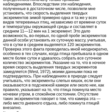
наблюдениями. Впоследствии эти наблюдения,
полученные в достаточном числе, позволили мне
установить, что скорость выделения твердых
экскрементов зимой примерно одна и та же у всех
видов тетеревиных птиц, независимо от времени суток
и температуры окружающей среды и составляет в
среднем 11—12 мин на 1 экскремент. Это дало
возможность, во-первых, по одной пробе экскрементов
данной особи установить их суточную массу, учитывая,
что в сутки в среднем выделяется 120 экскрементов.
Проверка этого факта проводилась мной неоднократно,
особенно в тех случаях, когда птица пребывала в одном
месте более суток и удавалось собрать все суточное
количество экскрементов. Указание на то, что в ночное
время скорость выделения твердых экскрементов
замедляется (West, 1972), моими данными пока не
подтвердилось. При наблюдениях в природе следует
учитывать, что экскременты слепых кишок, если они
оказываются в подснежной камере или около нее, как
правило, указывают на то, что птица покинула место
ночевки утром, в спокойном состоянии. Отсутствие
таких экскрементов говорит о том, что камера эта —
либо место дневного отдыха, либо покинута птицей
внезапно.