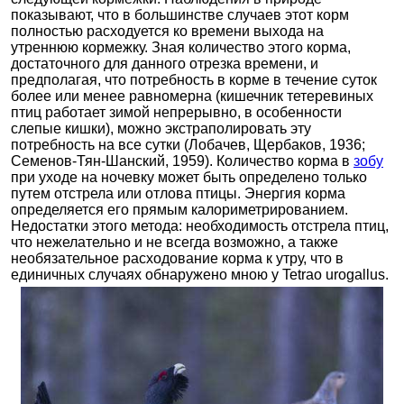
показывают, что в большинстве случаев этот корм
полностью расходуется ко времени выхода на
утреннюю кормежку. Зная количество этого корма,
достаточного для данного отрезка времени, и
предполагая, что потребность в корме в течение суток
более или менее равномерна (кишечник тетеревиных
птиц работает зимой непрерывно, в особенности
слепые кишки), можно экстраполировать эту
потребность на все сутки (Лобачев, Щербаков, 1936;
Семенов-Тян-Шанский, 1959). Количество корма в
зобу
при уходе на ночевку может быть определено только
путем отстрела или отлова птицы. Энергия корма
определяется его прямым калориметрированием.
Недостатки этого метода: необходимость отстрела птиц,
что нежелательно и не всегда возможно, а также
необязательное расходование корма к утру, что в
единичных случаях обнаружено мною у Tetrao urogallus.