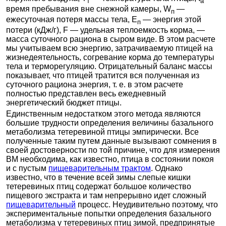
т
а
время пребывания вне снежной камеры, W
—
п
ежесуточная потеря массы тела, E
— энергия этой
п
потери (кДж/г), F — удельная теплоемкость корма, —
масса суточного рациона в сыром виде. В этом расчете
мы учитываем всю энергию, затрачиваемую птицей на
жизнедеятельность, согревание корма до температуры
тела и терморегуляцию. Отрицательный баланс массы
показывает, что птицей тратится вся полученная из
суточного рациона энергия, т. е. в этом расчете
полностью представлен весь ежедневный
энергетический бюджет птицы.
Единственным недостатком этого метода являются
большие трудности определения величины базального
метаболизма тетеревиной птицы эмпирически. Все
полученные таким путем данные вызывают сомнения в
своей достоверности по той причине, что для измерения
ВМ необходима, как известно, птица в состоянии покоя
и с пустым
пищеварительным трактом
. Однако
известно, что в течение всей зимы слепые кишки
тетеревиных птиц содержат большое количество
пищевого экстракта и там непрерывно идет сложный
пищеварительный
процесс. Неудивительно поэтому, что
экспериментальные попытки определения базального
метаболизма у тетеревиных птиц зимой, предпринятые