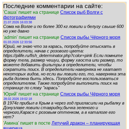
Последние комментарии на сайте:
'Саша' пишет на странице
Список рыб Волги с
фотографиями
21.07.2026 16:03:38
Сома на Волге и по более 300 кг ловили и белугу свыше 600
но уже давно
'admin' пишет на странице
Список рыбы Чёрного моря
01.03.2026 12:33:56
Юрий, не знаю что за карась, попробуйте отыскать в
определители, начав с розового цвета:
https://pilife.ru/fish_determinator.php?color=pink Если помните
форму тела, размер чешуи, форму хвоста или размер, то
можете добавить фильтры в определители, чтобы
сократить поиск. В определители наверняка не хватает
некоторых видов, но если вы ловили его, то, наверняка эта
рыба должна быть здесь. Попробуйте воспользоваться
определителем. Также попробуйте выполнить поиск на
странице по слову "карась"
'Юрий' пишет на странице
Список рыбы Чёрного моря
28.02.2026 19:02:18
В 1974г прибыл в Крым а через год пригласили на рыбалку в
Донузлаве ловили ставридку,бычка зеленого и
черного,Карася с розовым оттенком, а в каталоге его
нет?
'Амина' пишет в посте
Летучий дракон – планирующая
ящерица.