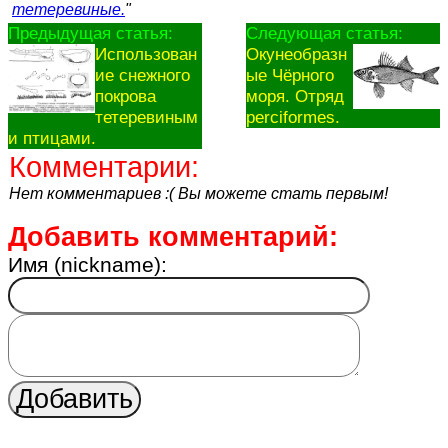
тетеревиные.
"
Предыдущая статья:
Следующая статья:
Использован
Окунеобразн
ие снежного
ые Чёрного
покрова
моря. Отряд
тетеревиным
perciformes.
и птицами.
Комментарии:
Нет комментариев :( Вы можете стать первым!
Добавить комментарий:
Имя (nickname):