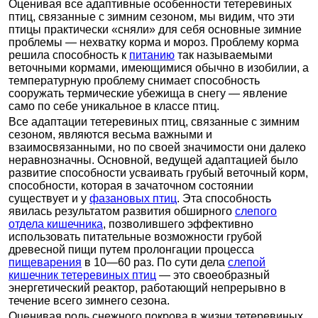
Оценивая все адаптивные особенности тетеревиных
птиц, связанные с зимним сезоном, мы видим, что эти
птицы практически «сняли» для себя основные зимние
проблемы — нехватку корма и мороз. Проблему корма
решила способность к
питанию
так называемыми
веточными кормами, имеющимися обычно в изобилии, а
температурную проблему снимает способность
сооружать термические убежища в снегу — явление
само по себе уникальное в классе птиц.
Все адаптации тетеревиных птиц, связанные с зимним
сезоном, являются весьма важными и
взаимосвязанными, но по своей значимости они далеко
неравнозначны. Основной, ведущей адаптацией было
развитие способности усваивать грубый веточный корм,
способности, которая в зачаточном состоянии
существует и у
фазановых птиц
. Эта способность
явилась результатом развития обширного
слепого
отдела кишечника
, позволившего эффективно
использовать питательные возможности грубой
древесной пищи путем пролонгации процесса
пищеварения
в 10—60 раз. По сути дела
слепой
кишечник тетеревиных птиц
— это своеобразный
энергетический реактор, работающий непрерывно в
течение всего зимнего сезона.
Оценивая роль снежного покрова в жизни тетеревиных