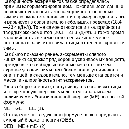
Калорийность экскрементов также определялась
прямым калориметрированием. Накопившиеся данные
позволяют установить, что калорийность основных
зимних кормов тетеревиных птиц примерно одна и та же
и варьирует в сравнительно небольших пределах (18.4
—23.4 кДж/г). То же самое относится и к калорийности
твердых экскрементов (20.1—21.3 кДж/г). В то же время
калорийность экскрементов слепых кишок менее
постоянна и зависит от вида птицы и степени суровости
зимы.
Как было показано ранее, экскременты слепого
кишечника содержат ряд хорошо усваиваемых веществ,
прежде всего свободные жирные кислоты, но чем
суровее условия зимы, тем более полно усваиваются
они птицей, а следовательно, тем меньше становится и
масса, и калорийность этих экскрементов.
Узнав общую энергию, поступившую в организм птицы,
и экскреторную энергию, мы легко устанавливаем
величину метаболизированной энергии (ME) по простой
формуле:
ME = GE — ЕЕ. (1).
Отсюда уже по следующей формуле легко определить
суточный бюджет энергии (DEB):
DEB = ME + mE
(2)
1