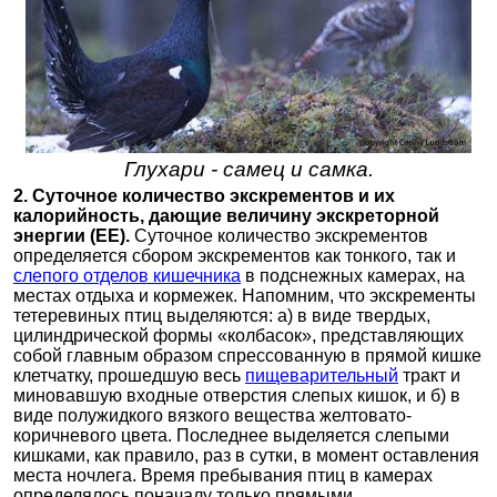
Глухари - самец и самка.
2. Суточное количество экскрементов и их
калорийность, дающие величину экскреторной
энергии (ЕЕ).
Суточное количество экскрементов
определяется сбором экскрементов как тонкого, так и
слепого отделов кишечника
в подснежных камерах, на
местах отдыха и кормежек. Напомним, что экскременты
тетеревиных птиц выделяются: а) в виде твердых,
цилиндрической формы «колбасок», представляющих
собой главным образом спрессованную в прямой кишке
клетчатку, прошедшую весь
пищеварительный
тракт и
миновавшую входные отверстия слепых кишок, и б) в
виде полужидкого вязкого вещества желтовато-
коричневого цвета. Последнее выделяется слепыми
кишками, как правило, раз в сутки, в момент оставления
места ночлега. Время пребывания птиц в камерах
определялось поначалу только прямыми