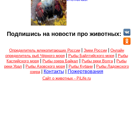
Подпишись на новости про животных:
|
|
Определитель млекопитающих России
Змеи России
Онлайн
|
|
определитель рыб Чёрного моря
Рыбы Байлтийского моря
Рыбы
|
|
|
Каспийского моря
Рыбы озера Байкал
Рыбы реки Волга
Рыбы
|
|
|
реки Урал
Рыбы Азовского моря
Рыбы Кубани
Рыбы Ладожского
|
Контакты
|
Пожертвования
озера
Сайт о животных - PiLife.ru