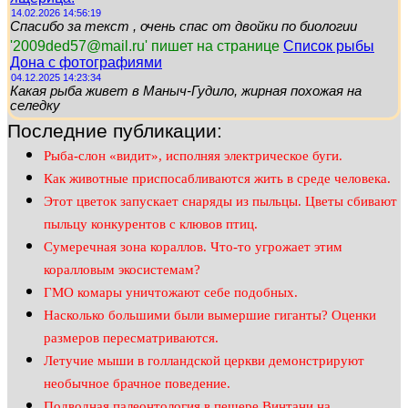
14.02.2026 14:56:19
Спасибо за текст , очень спас от двойки по биологии
'2009ded57@mail.ru' пишет на странице
Список рыбы
Дона с фотографиями
04.12.2025 14:23:34
Какая рыба живет в Маныч-Гудило, жирная похожая на
селедку
Последние публикации:
Рыба-слон «видит», исполняя электрическое буги.
Как животные приспосабливаются жить в среде человека.
Этот цветок запускает снаряды из пыльцы. Цветы сбивают
пыльцу конкурентов с клювов птиц.
Сумеречная зона кораллов. Что-то угрожает этим
коралловым экосистемам?
ГМО комары уничтожают себе подобных.
Насколько большими были вымершие гиганты? Оценки
размеров пересматриваются.
Летучие мыши в голландской церкви демонстрируют
необычное брачное поведение.
Подводная палеонтология в пещере Винтани на