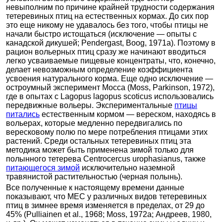
невыполним по причине крайней трудности содержания
тетеревиных птиц на естественных кормах. До сих пор
это еще никому не удавалось без того, чтобы птицы не
начали быстро истощаться (исключение — опыты с
канадской дикушей; Pendergast, Boog, 1971а). Поэтому в
рацион вольерных птиц сразу же начинают вводиться
легко усваиваемые пищевые концентраты, что, конечно,
делает невозможным определение коэффициента
усвоения натурального корма. Еще одно исключение —
остроумный эксперимент Мосса (Moss, Parkinson, 1972),
где в опытах с Lagopus lagopus scoticus использовались
передвижные вольеры. Экспериментальные
птицы
питались
естественным кормом — вереском, находясь в
вольерах, которые медленно передвигались по
вересковому полю по мере потребления птицами этих
растений. Среди остальных тетеревиных птиц эта
методика может быть применена зимой только для
полынного тетерева Centrocercus urophasianus, также
питающегося зимой
исключительно наземной
травянистой растительностью (черная полынь).
Все полученные к настоящему времени данные
показывают, что МЕС у различных видов тетеревиных
птиц в зимнее время изменяется в пределах, от 29 до
45% (Pulliainen et al., 1968; Moss, 1972a; Андреев, 1980,