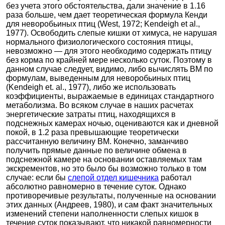
без учета этого обстоятельства, дали значение в 1.16
раза больше, чем дает теоретическая формула Кенди
для неворобьиных птиц (West, 1972; Kendeigh et al.,
1977). Освободить слепые кишки от химуса, не нарушая
нормального физиологического состояния птицы,
невозможно — для этого необходимо содержать птицу
без корма по крайней мере несколько суток. Поэтому в
данном случае следует, видимо, либо вычислять ВМ по
формулам, выведенным для неворобьиных птиц
(Kendeigh et. al., 1977), либо же использовать
коэффициенты, выражаемые в единицах стандартного
метаболизма. Во всяком случае в наших расчетах
энергетические затраты птиц, находящихся в
подснежных камерах ночью, оцениваются как и дневной
покой, в 1.2 раза превышающие теоретически
рассчитанную величину ВМ. Конечно, заманчиво
получить прямые данные по величине обмена в
подснежной камере на основании оставляемых там
экскрементов, но это было бы возможно только в том
случае: если бы
слепой отдел кишечника
работал
абсолютно равномерно в течение суток. Однако
противоречивые результаты, полученные на основании
этих данных (Андреев, 1980), и сам факт значительных
изменений степени наполненности слепых кишок в
течение суток показывают, что никакой равномерности