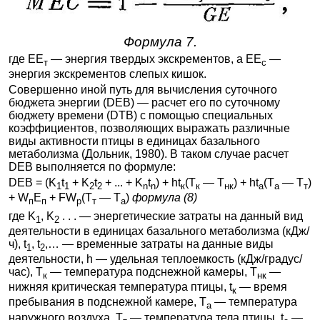
Формула 7.
где EE
— энергия твердых экскрементов, а EE
—
т
с
энергия экскрементов слепых кишок.
Совершенно иной путь для вычисления суточного
бюджета энергии (DEB) — расчет его по суточному
бюджету времени (DTB) с помощью специальных
коэффициентов, позволяющих выражать различные
виды активности птицы в единицах базального
метаболизма (Дольник, 1980). В таком случае расчет
DEB выполняется по формуле:
DEB = (K
t
+ K
t
+ ... + K
t
) + ht
(T
— T
) + ht
(T
— T
)
1
1
2
2
n
n
к
к
нк
а
а
т
+ W
E
+ FW
(T
— T
)
формула (8)
п
п
р
т
а
где K
, K
. . . — энергетические затраты на данный вид
1
2
деятельности в единицах базального метаболизма (кДж/
ч), t
, t
,… — временные затраты на данные виды
1
2
деятельности, h — удельная теплоемкость (кДж/градус/
час), Т
— температура подснежной камеры, Т
—
к
нк
нижняя критическая температура птицы, t
— время
к
пребывания в подснежной камере, T
— температура
а
наружного воздуха, T
— температура тела птицы, t
—