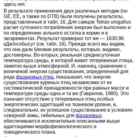
здесь нет.
В результате применения двух различных методик (по
GE, ЕЕ, а также по DTB) были получены результаты,
представленные в табл. 16. Для самцов Tetrao urogallus
расчет суточного потребления энергии был выполнен и
по определению зольного остатка в корме и в
экскрементах. Результат примерно тот же — 1630.96
кДж/особь/сут (см. табл. 16). Прежде всего мы видим,
что они дали близкие результаты, которые, видимо,
достоверны. Во-вторых, реальная среднесуточная
температура среды, в которой живет тетеревиная птица,
заметно выше атмосферной. И, наконец, сравнение с
величиной энергии существования, определенной для
ряда
фазановых птиц
, показывает, что энергия
существования куриных птиц независимо от их
систематической принадлежности при равных массе и
температуре среды одна и та же (Гаврилов, 1980). Это
означает отсутствие у тетеревиных птиц особых
энергетических адаптаций на тканевом уровне, и,
следовательно, их успешное существование в условиях
северной зимы, гибельных для
фазановых
,
обеспечивается исключительно описанными выше
адаптациями морфофизиологического и
поведенческого плана.