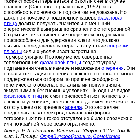
также способны зарываться в рыхлый снег в случае
опасности (Слепцов, Горчаковская, 1952), хотя
способность их ночевать под снегом не доказана. Но
даже при ночевке в подснежной камере
фазановая
птица
должна получать значительно меньший
энергетический выигрыш по сравнению с тетеревиной.
Открытые, не защищенные оперением ноздри мало
приспособлены для удержания влаги, что должно
вызывать оледенение камеры, а отсутствие
оперения
плюсны
сильно увеличивает затраты на
терморегуляцию. Поэтому менее совершенная
теплоизоляция
фазановой птицы
создает угрозу
подтаивания снега в камере и намокания
оперения
. Эти
начальные стадии освоения снежного покрова не могут
поддерживаться отбором по причине свободного
генетического обмена с остальными популяциями,
зимующими в бесснежных условиях. Ни один из видов
фазановых птиц
не смог приспособиться полностью к
снежным условиям, поскольку всегда имел возможность
к отступлению в пределах
ареала
. Это заставляет
предполагать, что для родоначальной формы
тетеревиных птиц такое отступление было невозможно
или по крайней мере резко ограничено.
Автор: Р. Л. Потапов. Источник: "Фауна СССР. Том III,
вып. 1. Птицы.
Отряд курообразные.
Семейство