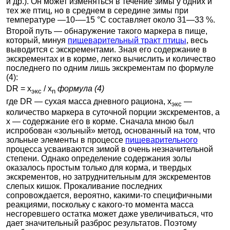
и др.). Он может изменяться в течение зимы у одних и
тех же птиц, но в среднем в середине зимы при
температуре —10-—15 °С составляет около 31—33 %.
Второй путь — обнаружение такого маркера в пище,
который, минуя
пищеварительный тракт птицы
, весь
выводится с экскрементами. Зная его содержание в
экскрементах и в корме, легко вычислить и количество
последнего по одним лишь экскрементам по формуле
(4):
DR = x
/ x
формула (4)
экс
n
где DR — сухая масса дневного рациона, x
—
экс
количество маркера в суточной порции экскрементов, а
x
— содержание его в корме. Сначала мною был
испробован «зольный» метод, основанный на том, что
зольные элементы в процессе
пищеварительного
процесса усваиваются зимой в очень незначительной
степени. Однако определение содержания золы
оказалось простым только для корма, и твердых
экскрементов, но затруднительным для экскрементов
слепых кишок. Прокаливание последних
сопровождается, вероятно, какими-то специфичными
реакциями, поскольку с какого-то момента масса
несгоревшего остатка может даже увеличиваться, что
дает значительный разброс результатов. Поэтому