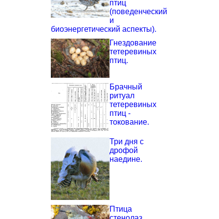
птиц
(поведенческий
и
биоэнергетический аспекты).
Гнездование
тетеревиных
птиц.
Брачный
ритуал
тетеревиных
птиц -
токование.
Три дня с
дрофой
наедине.
Птица
стенолаз.