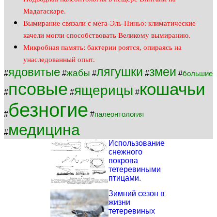
Мадагаскаре.
Вымирание связали с мега-Эль-Ниньо: климатические
качели могли способствовать Великому вымиранию.
Микробная память: бактерии роятся, опираясь на
унаследованный опыт.
лягушки
змеи
ядовитые
жабы
#
#
#
#
#
большие
псовые
кошачьи
ящерицы
#
#
#
безногие
#
#
палеонтология
медицина
#
Использование
снежного
покрова
тетеревиными
птицами.
Зимний сезон в
жизни
тетеревиных