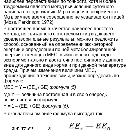
наиболее перспективным по точности, хотя и более
трудоемким является метод вычисления суточного
рациона по содержанию Mg в пище и в экскрементах:
Mg в зимнее время совершенно не усваивается птицей
(Moss, Parkinson; 1972).
В настоящее время в качестве наиболее простого
метода, не связанного с отстрелом птиц и дающего
удовлетворительные результаты, можно предложить
способ, основанный на определении экскреторной
энергии и определении по ней метаболизированной
энергии с помощью МЕС, вычисленного однажды
экспериментально и достаточно постоянного у данного
вида для данного вида корма и при данной температуре
среды. Причем изменения величины МЕС,
происходящие в течение зимы, можно определить по
формуле:
MEC = Y – (EE
/ GE)
формула (5)
с
где Y — величина постоянная и в свою очередь
вычисляется по формуле:
Y = 1 – (EE
/ GE)
формула (6)
.
т
В окончательном виде формула выглядит так: