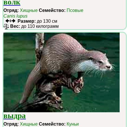
волк
Отряд:
Хищные
Семейство:
Псовые
Canis lupus
Размер:
до 130 см
Вес:
до 110 килограмм
выдра
Отряд:
Хищные
Семейство:
Куньи