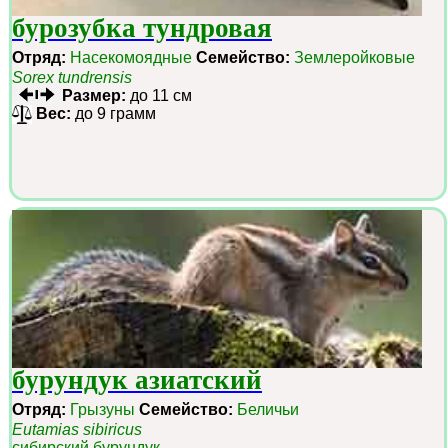
бурозубка тундровая
Отряд:
Насекомоядные
Семейство:
Землеройковые
Sorex tundrensis
Размер:
до 11 см
Вес:
до 9 грамм
бурундук азиатский
Отряд:
Грызуны
Семейство:
Беличьи
Eutamias sibiricus
сибирский бурундук