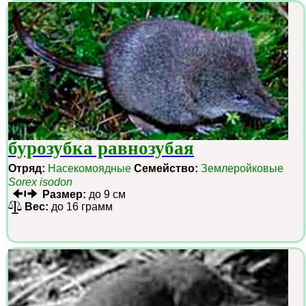
бурозубка равнозубая
Отряд:
Насекомоядные
Семейство:
Землеройковые
Sorex isodon
Размер:
до 9 см
Вес:
до 16 грамм