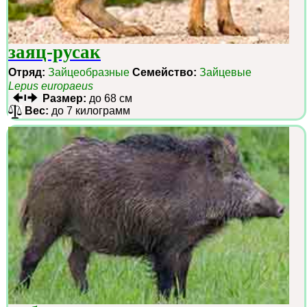
заяц-русак
Отряд:
Зайцеобразные
Семейство:
Зайцевые
Lepus europaeus
Размер:
до 68 см
Вес:
до 7 килограмм