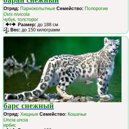
баран снежный
Отряд:
Парнокопытные
Семейство:
Полорогие
Ovis nivicola
чубук, толсторог
Размер:
до 188 см
Вес:
до 150 килограмм
барс снежный
Отряд:
Хищные
Семейство:
Кошачьи
Uncia uncia
ирбис