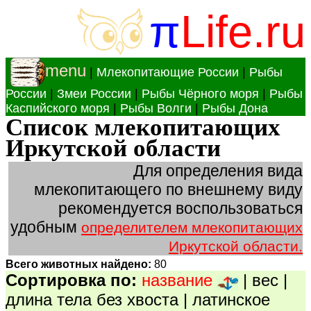
π
Life.ru
menu
|
Млекопитающие России
|
Рыбы
России
|
Змеи России
|
Рыбы Чёрного моря
|
Рыбы
Каспийского моря
|
Рыбы Волги
|
Рыбы Дона
Список млекопитающих
Иркутской области
Для определения вида
млекопитающего по внешнему виду
рекомендуется воспользоваться
удобным
определителем млекопитающих
Иркутской области.
Всего животных найдено:
80
Сортировка по:
название
|
вес
|
длина тела без хвоста
|
латинское