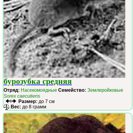
бурозубка средняя
Отряд:
Насекомоядные
Семейство:
Землеройковые
Sorex caecutiens
Размер:
до 7 см
Вес:
до 8 грамм