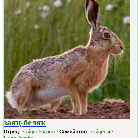
заяц-беляк
Отряд:
Зайцеобразные
Семейство:
Зайцевые
Lepus timidus