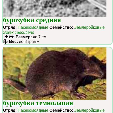
бурозубка средняя
Отряд:
Насекомоядные
Семейство:
Землеройковые
Sorex caecutiens
Размер:
до 7 см
Вес:
до 8 грамм
бурозубка темнолапая
Отряд:
Насекомоядные
Семейство:
Землеройковые