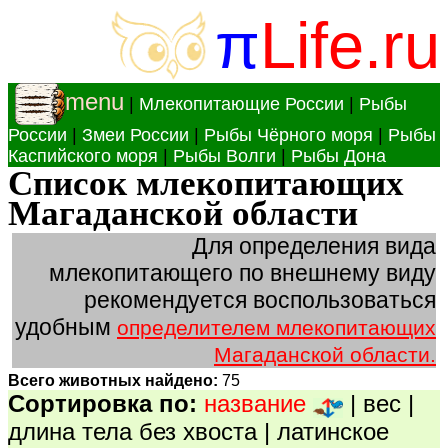
π
Life.ru
menu
|
Млекопитающие России
|
Рыбы
России
|
Змеи России
|
Рыбы Чёрного моря
|
Рыбы
Каспийского моря
|
Рыбы Волги
|
Рыбы Дона
Список млекопитающих
Магаданской области
Для определения вида
млекопитающего по внешнему виду
рекомендуется воспользоваться
удобным
определителем млекопитающих
Магаданской области.
Всего животных найдено:
75
Сортировка по:
название
|
вес
|
длина тела без хвоста
|
латинское