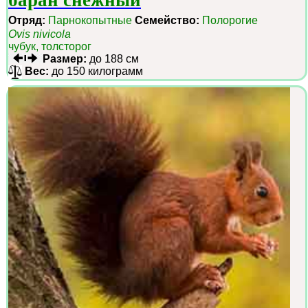
баран снежный
Отряд:
Парнокопытные
Семейство:
Полорогие
Ovis nivicola
чубук, толсторог
Размер:
до 188 см
Вес:
до 150 килограмм