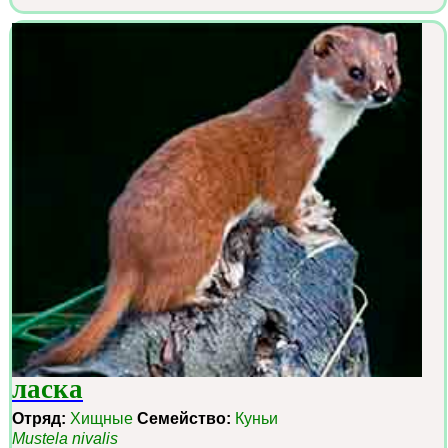
ласка
Отряд:
Хищные
Семейство:
Куньи
Mustela nivalis