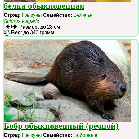
белка обыкновенная
Отряд:
Грызуны
Семейство:
Беличьи
Sciurus vulgaris
Размер:
до 28 см
Вес:
до 340 грамм
Бобр обыкновенный (речной)
Отряд:
Грызуны
Семейство:
Бобровые