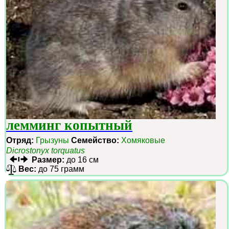
лемминг копытный
Отряд:
Грызуны
Семейство:
Хомяковые
Dicrostonyx torquatus
Размер:
до 16 см
Вес:
до 75 грамм