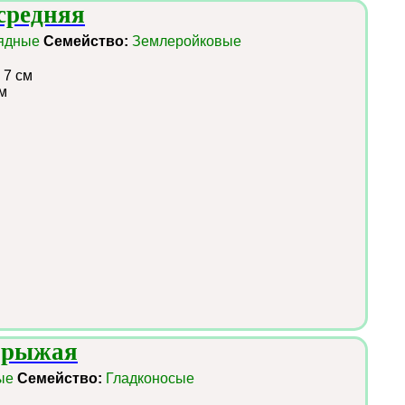
средняя
ядные
Семейство:
Землеройковые
 7 см
м
 рыжая
ые
Семейство:
Гладконосые