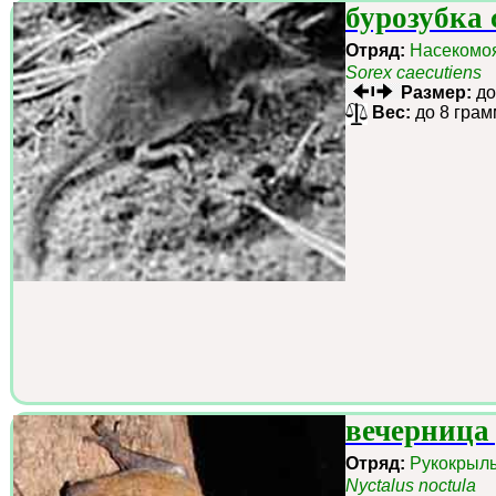
бурозубка 
Отряд:
Насекомо
Sorex caecutiens
Размер:
до
Вес:
до 8 грам
вечерница
Отряд:
Рукокрыл
Nyctalus noctula