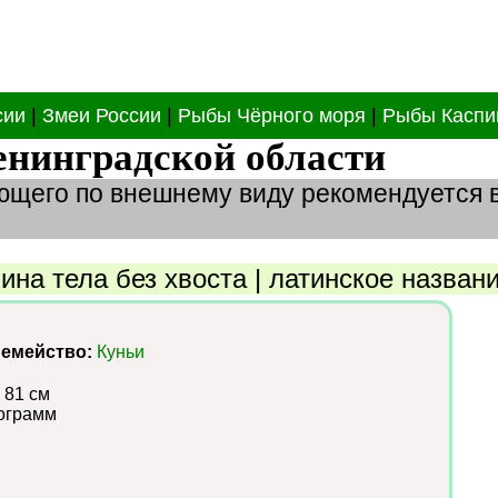
сии
|
Змеи России
|
Рыбы Чёрного моря
|
Рыбы Каспи
нинградской области
ющего по внешнему виду рекомендуется
ина тела без хвоста
|
латинское назван
емейство:
Куньи
 81 см
ограмм