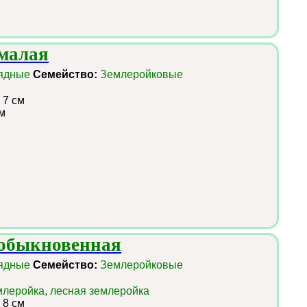
 малая
ядные
Семейство:
Землеройковые
 7 см
м
 обыкновенная
ядные
Семейство:
Землеройковые
леройка, лесная землеройка
 8 см