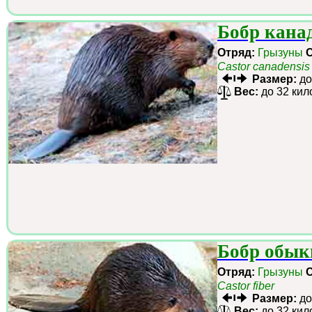
Бобр кана
Отряд:
Грызуны
Castor canadensis
Размер:
до
Вес:
до 32 кил
Бобр обык
Отряд:
Грызуны
Castor fiber
Размер:
до
Вес:
до 32 кил