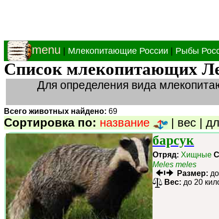
menu
|
Млекопитающие России
|
Рыбы Рос
Список млекопитающих Ле
Для определения вида млекопита
Всего животных найдено:
69
Сортировка по:
название
|
вес
|
дл
барсук
Отряд:
Хищные
С
Meles meles
Размер:
до
Вес:
до 20 кил