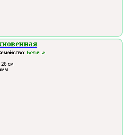
кновенная
Семейство:
Беличьи
 28 см
рамм