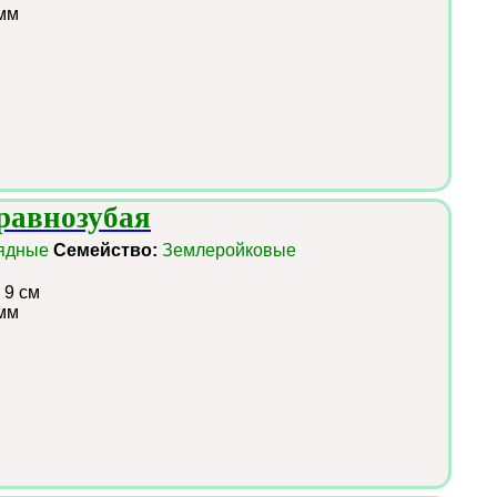
мм
равнозубая
ядные
Семейство:
Землеройковые
 9 см
мм