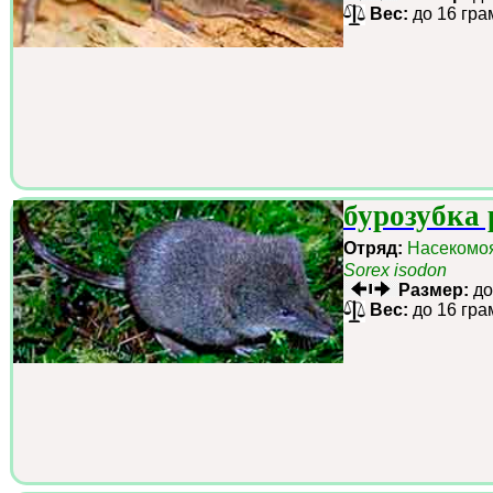
Вес:
до 16 гра
бурозубка 
Отряд:
Насекомо
Sorex isodon
Размер:
до
Вес:
до 16 гра