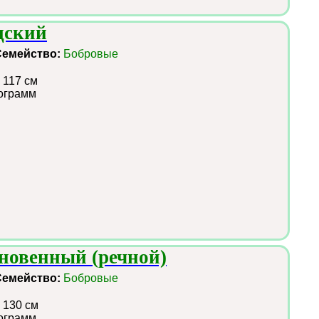
дский
Семейство:
Бобровые
 117 см
ограмм
новенный (речной)
Семейство:
Бобровые
 130 см
ограмм