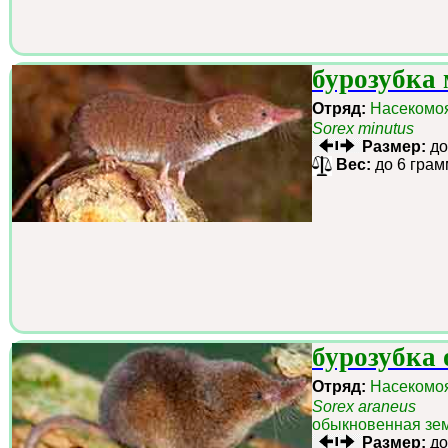
бурозубка
Отряд:
Насекомо
Sorex minutus
Размер:
до
Вес:
до 6 грам
бурозубка
Отряд:
Насекомо
Sorex araneus
обыкновенная зем
Размер:
до