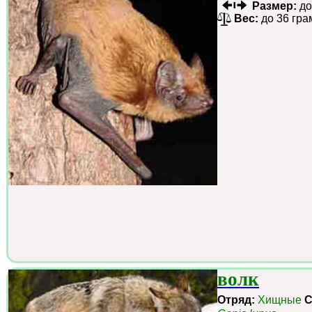
Размер:
до
Вес:
до 36 гра
волк
Отряд:
Хищные
С