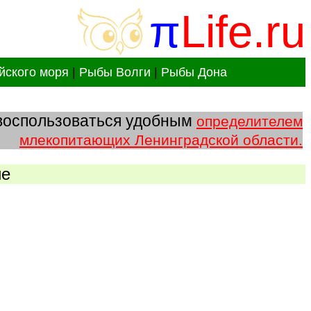
π
Life.ru
йского моря
|
Рыбы Волги
|
Рыбы Дона
 воспользоваться удобным
определителем
млекопитающих Ленинградской области.
ие