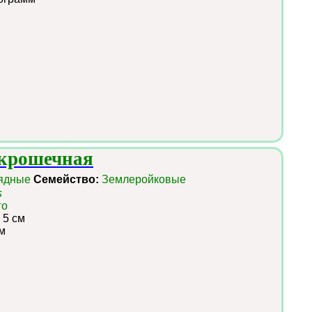
 крошечная
ядные
Семейство:
Землеройковые
s
го
 5 см
м