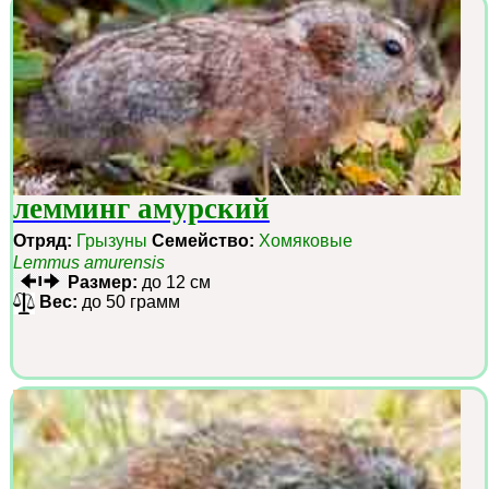
лемминг амурский
Отряд:
Грызуны
Семейство:
Хомяковые
Lemmus amurensis
Размер:
до 12 см
Вес:
до 50 грамм