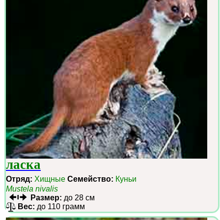
ласка
Отряд:
Хищные
Семейство:
Куньи
Mustela nivalis
Размер:
до 28 см
Вес:
до 110 грамм