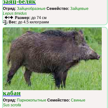
заяц-беляк
Отряд:
Зайцеобразные
Семейство:
Зайцевые
Lepus timidus
Размер:
до 74 см
Вес:
до 4.5 килограмм
кабан
Отряд:
Парнокопытные
Семейство:
Свиные
Sus scrofa