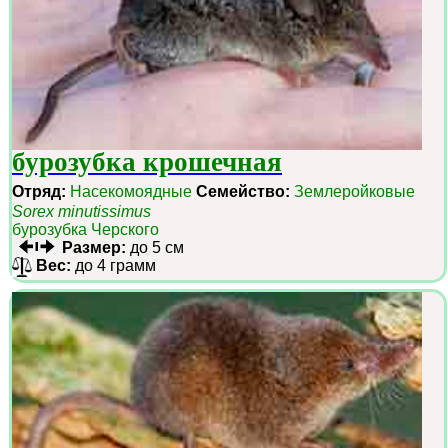
бурозубка крошечная
Отряд:
Насекомоядные
Семейство:
Землеройковые
Sorex minutissimus
бурозубка Черского
Размер:
до 5 см
Вес:
до 4 грамм