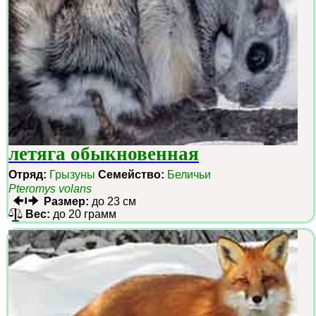
летяга обыкновенная
Отряд:
Грызуны
Семейство:
Беличьи
Pteromys volans
Размер:
до 23 см
Вес:
до 20 грамм