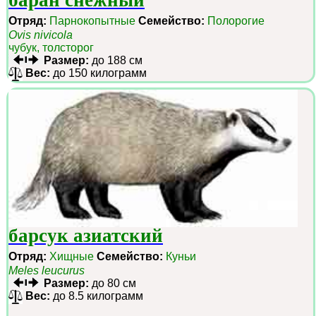
баран снежный
Отряд:
Парнокопытные
Семейство:
Полорогие
Ovis nivicola
чубук, толсторог
Размер:
до 188 см
Вес:
до 150 килограмм
барсук азиатский
Отряд:
Хищные
Семейство:
Куньи
Meles leucurus
Размер:
до 80 см
Вес:
до 8.5 килограмм