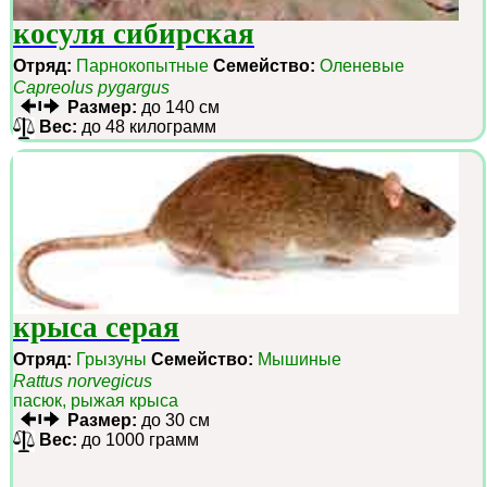
косуля сибирская
Отряд:
Парнокопытные
Семейство:
Оленевые
Capreolus pygargus
Размер:
до 140 см
Вес:
до 48 килограмм
крыса серая
Отряд:
Грызуны
Семейство:
Мышиные
Rattus norvegicus
пасюк, рыжая крыса
Размер:
до 30 см
Вес:
до 1000 грамм