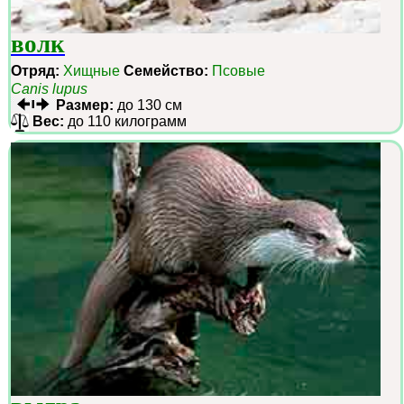
волк
Отряд:
Хищные
Семейство:
Псовые
Canis lupus
Размер:
до 130 см
Вес:
до 110 килограмм