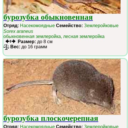
бурозубка обыкновенная
Отряд:
Насекомоядные
Семейство:
Землеройковые
Sorex araneus
обыкновенная землеройка, лесная землеройка
Размер:
до 8 см
Вес:
до 16 грамм
бурозубка плоскочерепная
Отряд:
Насекомоядные
Семейство:
Землеройковые