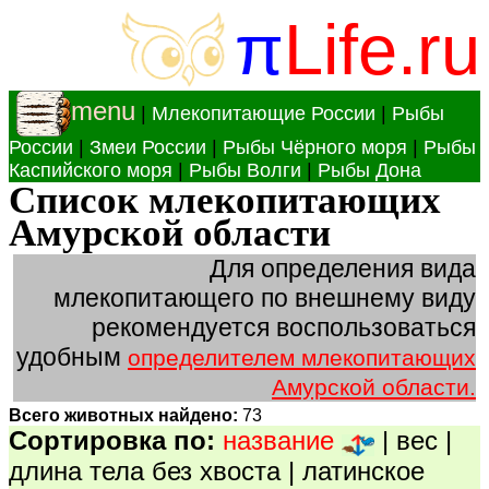
π
Life.ru
menu
|
Млекопитающие России
|
Рыбы
России
|
Змеи России
|
Рыбы Чёрного моря
|
Рыбы
Каспийского моря
|
Рыбы Волги
|
Рыбы Дона
Список млекопитающих
Амурской области
Для определения вида
млекопитающего по внешнему виду
рекомендуется воспользоваться
удобным
определителем млекопитающих
Амурской области.
Всего животных найдено:
73
Сортировка по:
название
|
вес
|
длина тела без хвоста
|
латинское