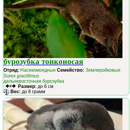
бурозубка тонконосая
Отряд:
Насекомоядные
Семейство:
Землеройковые
Sorex gracillimus
дальневосточная бурозубка
Размер:
до 6 см
Вес:
до 8 грамм