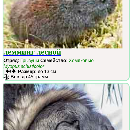
лемминг лесной
Отряд:
Грызуны
Семейство:
Хомяковые
Myopus schisticolor
Размер:
до 13 см
Вес:
до 45 грамм