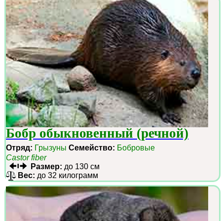
Бобр обыкновенный (речной)
Отряд:
Грызуны
Семейство:
Бобровые
Castor fiber
Размер:
до 130 см
Вес:
до 32 килограмм