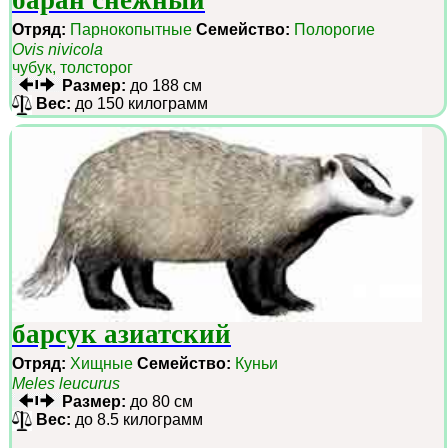
баран снежный
Отряд:
Парнокопытные
Семейство:
Полорогие
Ovis nivicola
чубук, толсторог
Размер:
до 188 см
Вес:
до 150 килограмм
барсук азиатский
Отряд:
Хищные
Семейство:
Куньи
Meles leucurus
Размер:
до 80 см
Вес:
до 8.5 килограмм