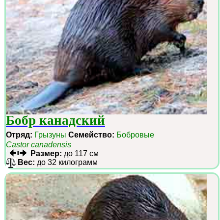
Бобр канадский
Отряд:
Грызуны
Семейство:
Бобровые
Castor canadensis
Размер:
до 117 см
Вес:
до 32 килограмм