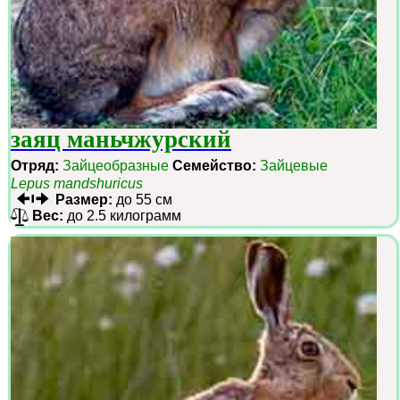
заяц маньчжурский
Отряд:
Зайцеобразные
Семейство:
Зайцевые
Lepus mandshuricus
Размер:
до 55 см
Вес:
до 2.5 килограмм