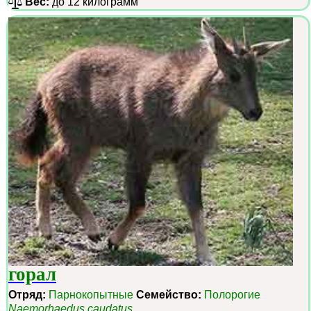
Вес:
до 12 килограмм
горал
Отряд:
Парнокопытные
Семейство:
Полорогие
Naemorhaedus caudatus