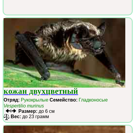
кожан двухцветный
Отряд:
Рукокрылые
Семейство:
Гладконосые
Vespertilio murinus
Размер:
до 6 см
Вес:
до 23 грамм