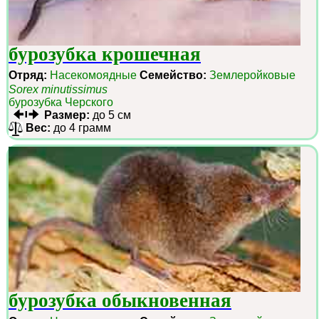
бурозубка крошечная
Отряд:
Насекомоядные
Семейство:
Землеройковые
Sorex minutissimus
бурозубка Черского
Размер:
до 5 см
Вес:
до 4 грамм
бурозубка обыкновенная