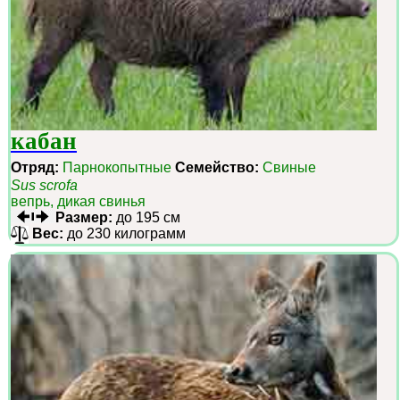
кабан
Отряд:
Парнокопытные
Семейство:
Свиные
Sus scrofa
вепрь, дикая свинья
Размер:
до 195 см
Вес:
до 230 килограмм