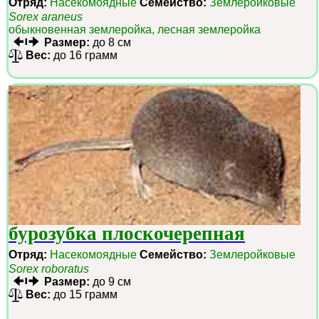
Отряд:
Насекомоядные
Семейство:
Землеройковые
Sorex araneus
обыкновенная землеройка, лесная землеройка
Размер:
до 8 см
Вес:
до 16 грамм
бурозубка плоскочерепная
Отряд:
Насекомоядные
Семейство:
Землеройковые
Sorex roboratus
Размер:
до 9 см
Вес:
до 15 грамм