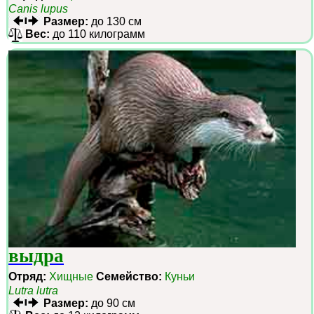
Canis lupus
Размер:
до 130 см
Вес:
до 110 килограмм
выдра
Отряд:
Хищные
Семейство:
Куньи
Lutra lutra
Размер:
до 90 см