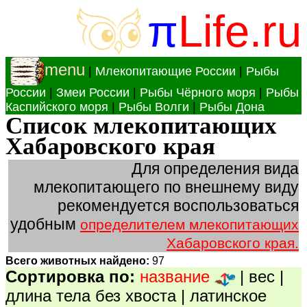
π
Life.ru
menu
|
Млекопитающие России
|
Рыбы
России
|
Змеи России
|
Рыбы Чёрного моря
|
Рыбы
Каспийского моря
|
Рыбы Волги
|
Рыбы Дона
Список млекопитающих
Хабаровского края
Для определения вида
млекопитающего по внешнему виду
рекомендуется воспользоваться
удобным
определителем млекопитающих
Хабаровского края.
Всего животных найдено:
97
Сортировка по:
название
|
вес
|
длина тела без хвоста
|
латинское