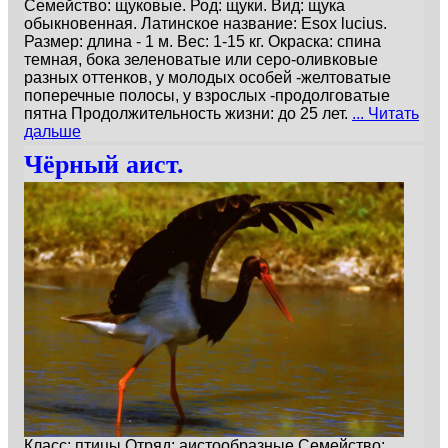
Семейство: щуковые. Род: щуки. Вид: щука
обыкновенная. Латинское название: Esox lucius.
Размер: длина - 1 м. Вес: 1-15 кг. Окраска: спина
темная, бока зеленоватые или серо-оливковые
разных оттенков, у молодых особей -желтоватые
поперечные полосы, у взрослых -продолговатые
пятна Продолжительность жизни: до 25 лет.
... Читать
дальше
Чёрный аист.
Класс: птицы Отряд: аистообразные Семейство: