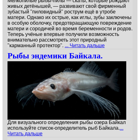
Мелкопилые рыбы-пилы — скаты, которые рождают
живых детёнышей, — развивают свой фирменный
зубастый "пиловидный" рострум ещё в утробе
матери. Однако их острые, как иглы, зубы заключены
в особую оболочку, предотвращающую повреждение
матери и сородичей во время беременности и родов.
Теперь учёные впервые получили возможность
внимательно рассмотреть этот природный
"карманный протектор".
... Читать дальше
Рыбы эндемики Байкала.
Для визуального определения рыбы озера Байкал
используйте список-определитель рыб Байкала.
...
Читать дальше