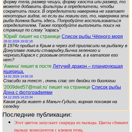
форму тела, размер чешуи, форму хвоста или размер, то
можете добавить фильтры в определители, чтобы
сократить поиск. В определители наверняка не хватает
некоторых видов, но если вы ловили его, то, наверняка эта
рыба должна быть здесь. Попробуйте воспользоваться
определителем. Также попробуйте выполнить поиск на
странице по слову "карась"
'Юрий' пишет на странице
Список рыбы Чёрного моря
28.02.2026 19:02:18
В 1974г прибыл в Крым а через год пригласили на рыбалку в
Донузлаве ловили ставридку,бычка зеленого и
черного,Карася с розовым оттенком, а в каталоге его
нет?
'Амина' пишет в посте
Летучий дракон – планирующая
ящерица.
14.02.2026 14:56:19
Спасибо за текст , очень спас от двойки по биологии
'2009ded57@mail.ru' пишет на странице
Список рыбы
Дона с фотографиями
04.12.2025 14:23:34
Какая рыба живет в Маныч-Гудило, жирная похожая на
селедку
Последние публикации:
Этот цветок запускает снаряды из пыльцы. Цветы сбивают
пыльцу конкурентов с клювов птиц.