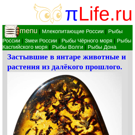
π
Life.ru
menu
|
Млекопитающие России
|
Рыбы
России
|
Змеи России
|
Рыбы Чёрного моря
|
Рыбы
Каспийского моря
|
Рыбы Волги
|
Рыбы Дона
Застывшие в янтаре животные и
растения из далёкого прошлого.