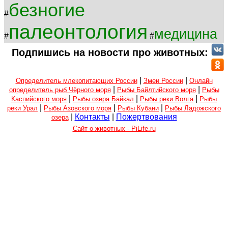
безногие
#
палеонтология
медицина
#
#
Подпишись на новости про животных:
|
|
Определитель млекопитающих России
Змеи России
Онлайн
|
|
определитель рыб Чёрного моря
Рыбы Байлтийского моря
Рыбы
|
|
|
Каспийского моря
Рыбы озера Байкал
Рыбы реки Волга
Рыбы
|
|
|
реки Урал
Рыбы Азовского моря
Рыбы Кубани
Рыбы Ладожского
|
Контакты
|
Пожертвования
озера
Сайт о животных - PiLife.ru