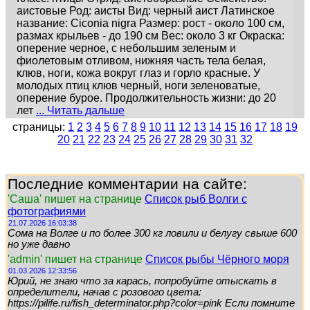
аистовые Род: аисты Вид: черный аист Латинское
название: Ciconia nigra Размер: рост - около 100 см,
размах крыльев - до 190 см Вес: около 3 кг Окраска:
оперение черное, с небольшим зеленым и
фиолетовым отливом, нижняя часть тела белая,
клюв, ноги, кожа вокруг глаз и горло красные. У
молодых птиц клюв черный, ноги зеленоватые,
оперение бурое. Продолжительность жизни: до 20
лет
... Читать дальше
страницы:
1
2
3
4
5
6
7
8
9
10
11
12
13
14
15
16
17
18
19
20
21
22
23
24
25
26
27
28
29
30
31
32
Последние комментарии на сайте:
'Саша' пишет на странице
Список рыб Волги с
фотографиями
21.07.2026 16:03:38
Сома на Волге и по более 300 кг ловили и белугу свыше 600
но уже давно
'admin' пишет на странице
Список рыбы Чёрного моря
01.03.2026 12:33:56
Юрий, не знаю что за карась, попробуйте отыскать в
определители, начав с розового цвета:
https://pilife.ru/fish_determinator.php?color=pink Если помните