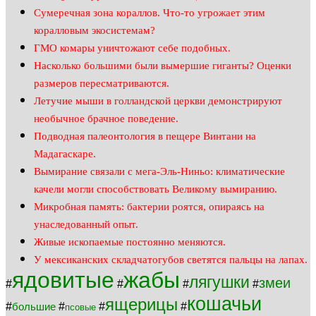
Сумеречная зона кораллов. Что-то угрожает этим
коралловым экосистемам?
ГМО комары уничтожают себе подобных.
Насколько большими были вымершие гиганты? Оценки
размеров пересматриваются.
Летучие мыши в голландской церкви демонстрируют
необычное брачное поведение.
Подводная палеонтология в пещере Винтани на
Мадагаскаре.
Вымирание связали с мега-Эль-Ниньо: климатические
качели могли способствовать Великому вымиранию.
Микробная память: бактерии роятся, опираясь на
унаследованный опыт.
Живые ископаемые постоянно меняются.
У мексиканских складчатогубов светятся пальцы на лапах.
ядовитые
жабы
лягушки
змеи
#
#
#
#
кошачьи
ящерицы
#
#
#
#
большие
псовые