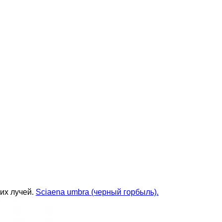
ких лучей.
Sciaena umbra (черный горбыль).