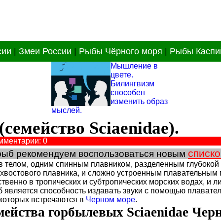
сии
|
Змеи России
|
Рыбы Чёрного моря
|
Рыбы Каспи
Мышление в
цвете.
Билингвизм
способен
изменить образ
мыслей.
семейство Sciaenidae).
мментарии: 0
списко
 рыб рекомендуем воспользоваться новым
 телом, одним спинным плавником, разделенным глубокой в
 хвостового плавника, и сложно устроенным плавательным 
твенно в тропических и субтропических морских водах, и 
б является способность издавать звуки с помощью плавате
 которых встречаются в
Черном море
.
мейства горбылевых Sciaenidae Черн