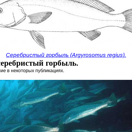
Серебристый горбыль (Argyrosomus regius).
 серебристый горбыль.
ие в некоторых публикациях.