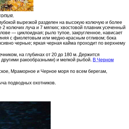
опия.
 глубокой вырезкой разделен на высокую колючую и более
е 2 колючих луча и 7 мягких; хвостовой плавник усеченный
олове — циклоидная; рыло тупое, закругленное, нависает
синяя с фиолетовым или медно-красным отливом; бока
нсивно черные; яркая черная кайма проходит по верхнему
ником, на глубинах от 20 до 180 м. Держится
и другими ракообразными) и мелкой рыбой.
В Черном
ское, Мраморное и Черное моря по всем берегам,
ча подводных охотников.