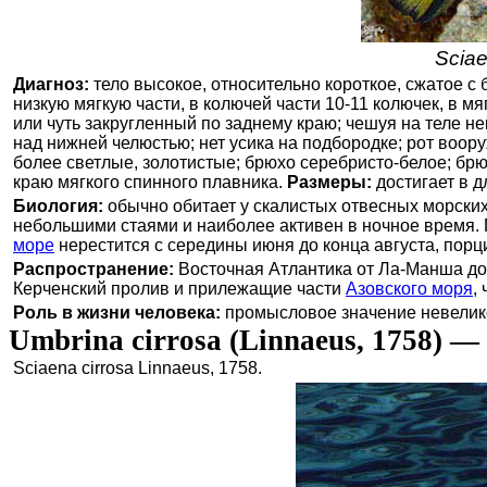
Scia
Диагноз:
тело высокое, относительно короткое, сжатое с 
низкую мягкую части, в колючей части 10-11 колючек, в м
или чуть закругленный по заднему краю; чешуя на теле не
над нижней челюстью; нет усика на подбородке; рот воор
более светлые, золотистые; брюхо серебристо-белое; бр
краю мягкого спинного плавника.
Размеры:
достигает в д
Биология:
обычно обитает у скалистых отвесных морских
небольшими стаями и наиболее активен в ночное время. 
море
нерестится с середины июня до конца августа, порци
Распространение:
Восточная Атлантика от Ла-Манша до 
Керченский пролив и прилежащие части
Азовского моря
,
Роль в жизни человека:
промысловое значение невелико
Umbrina cirrosa (Linnaeus, 1758) 
Sciaena cirrosa Linnaeus, 1758.