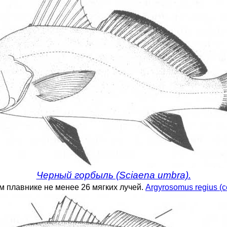
Черный горбыль (Sciaena umbra).
ном плавнике не менее 26 мягких лучей.
Argyrosomus regius (