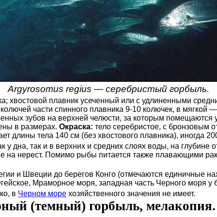
Argyrosomus regius — серебристый горбыль.
ика; хвостовой плавник усеченный или с удлиненными сред
 колючей части спинного плавника 9-10 колючек, в мягкой —
иченных зубов на верхней челюсти, за которым помещаются 
ены в размерах.
Окраска:
тело серебристое, с бронзовым от
ет длины тела 140 см (без хвостового плавника), иногда 20
у дна, так и в верхних и средних слоях воды, на глубине от
не на нерест. Помимо рыбы питается также плавающими ра
ии и Швеции до берегов Конго (отмечаются единичные нахо
гейское, Мраморное моря, западная часть Черного моря у 
ко, в
Черном море
хозяйственного значения не имеет.
ерный (темный) горбыль, мелакопия.