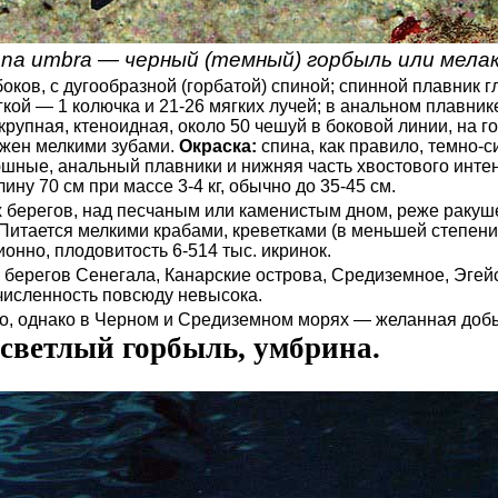
ena umbra — черный (темный) горбыль или мелак
боков, с дугообразной (горбатой) спиной; спинной плавник
ягкой — 1 колючка и 21-26 мягких лучей; в анальном плавник
крупная, ктеноидная, около 50 чешуй в боковой линии, на г
ужен мелкими зубами.
Окраска:
спина, как правило, темно-
юшные, анальный плавники и нижняя часть хвостового инте
лину 70 см при массе 3-4 кг, обычно до 35-45 см.
 берегов, над песчаным или каменистым дном, реже ракушеч
Питается мелкими крабами, креветками (в меньшей степен
онно, плодовитость 6-514 тыс. икринок.
берегов Сенегала, Канарские острова, Средиземное, Эгей
 численность повсюду невысока.
, однако в Черном и Средиземном морях — желанная добы
— светлый горбыль, умбрина.