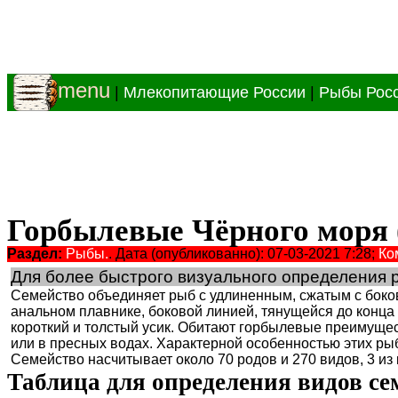
menu
|
Млекопитающие России
|
Рыбы Рос
Горбылевые Чёрного моря (
Раздел:
Рыбы.
. Дата (опубликованно): 07-03-2021 7:28;
Ко
Для более быстрого визуального определения
Семейство объединяет рыб с удлиненным, сжатым с боков
анальном плавнике, боковой линией, тянущейся до конца
короткий и толстый усик. Обитают горбылевые преимущес
или в пресных водах. Характерной особенностью этих ры
Семейство насчитывает около 70 родов и 270 видов, 3 из
Таблица для определения видов се