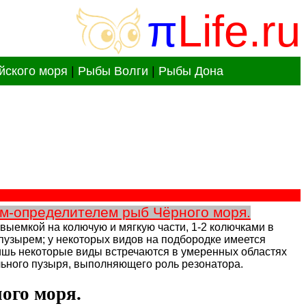
π
Life.ru
йского моря
|
Рыбы Волги
|
Рыбы Дона
м-определителем рыб Чёрного моря.
ыемкой на колючую и мягкую части, 1-2 колючками в
пузырем; у некоторых видов на подбородке имеется
лишь некоторые виды встречаются в умеренных областях
льного пузыря, выполняющего роль резонатора.
ого моря.