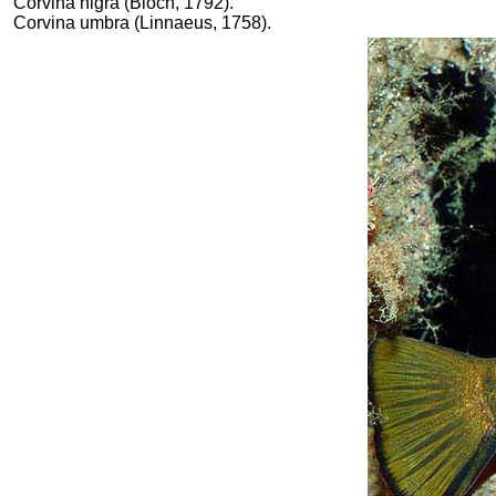
Corvina nigra (Bloch, 1792).
Corvina umbra (Linnaeus, 1758).