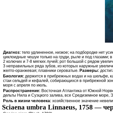
Диагноз:
тело удлиненное, низкое; на подбородке нет ус
циклоидные чешуи только на груди, рыле и под глазами; в
2 колючих и 7-8 мягких лучей; рот большой с рядом увел
3 неправильных ряда зубов, из которых наружные увелич
желто-оранжевая; плавники сероватые.
Размеры:
достига
Биология:
держится в прибрежных водах и на шельфе, как 
стаи сельдей и кефалей, собирающихся в прибрежной зо
моря с апреля по июль.
Распространение:
Восточная Атлантика от Южной Норвег
дельты Нила и Суэцкого залива, все Средиземное море, Э
Роль в жизни человека:
хозяйственное значение невели
Sciaena umbra Linnaeus, 1758 — ч