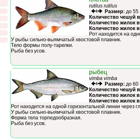
rutilus rutilus
Размер:
до 55
Количество чешуй в
Количество жилок в
Количество жилок 
Рот находится на одн
У рыбы сильно-выямчатый хвостовой плавник.
Тело формы полу-тарелки.
Рыба без усов.
рыбец
vimba vimba
Размер:
до 60
Количество чешуй в
Количество жилок в
Количество жилок 
Рот находится на одной горизонтальной линии через г
У рыбы сильно-выямчатый хвостовой плавник.
Форма тела торпедообразная.
Рыба без усов.