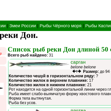
сии
|
Змеи России
|
Рыбы Чёрного моря
|
Рыбы Каспи
реки Дон.
Список рыб реки Дон длиной 50 
1
р
Всего рыб найдено:
31
сарган
belone belone
Размер:
до 94
Количество чешуй в горизонтальном ряду:
?
Количество жилок в верхнем плавнике:
17
Количество жилок в нижнем плавнике:
21
Рот находится на одной горизонтальной линии через г
Рыба имеет слабо-выямчатую форму хвостового плавн
Форма тела вытянутая.
Рыба без усов.
плотва