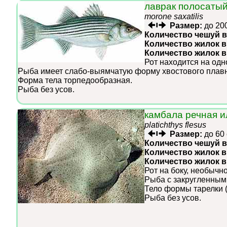
лаврак полосатый
morone saxatilis
Размер:
до 20
Количество чешуй в
Количество жилок в
Количество жилок 
Рот находится на одн
Рыба имеет слабо-выямчатую форму хвостового плавн
Форма тела торпедообразная.
Рыба без усов.
камбала речная и
platichthys flesus
Размер:
до 60
Количество чешуй в
Количество жилок в
Количество жилок 
Рот на боку, необыч
Рыба с закругленным
Тело формы тарелки (
Рыба без усов.