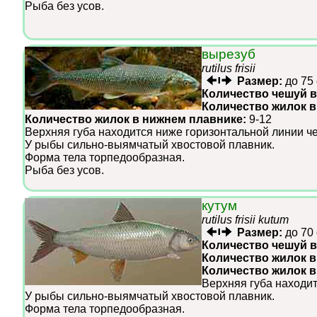
Рыба без усов.
вырезуб
rutilus frisii
Размер:
до 75
Количество чешуй в
Количество жилок в
Количество жилок в нижнем плавнике:
9-12
Верхняя губа находится ниже горизонтальной линии че
У рыбы сильно-выямчатый хвостовой плавник.
Форма тела торпедообразная.
Рыба без усов.
кутум
rutilus frisii kutum
Размер:
до 70
Количество чешуй в
Количество жилок в
Количество жилок 
Верхняя губа находит
У рыбы сильно-выямчатый хвостовой плавник.
Форма тела торпедообразная.