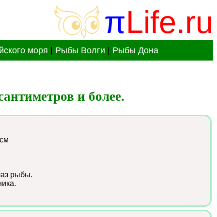
π
Life.ru
йского моря
|
Рыбы Волги
|
Рыбы Дона
сантиметров и более.
 см
лаз рыбы.
ика.