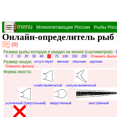
menu
|
Млекопитающие России
|
Рыбы Рос
Онлайн-определитель рыб 
(0)
Размер рыбы которую я увидел не менее (сантиметров):
3
7
10
20
30
40
50
75
100
150
200
Отменить фильт
Размер чешуи:
отсутствует
мелкая
обычная
крупная
Отменить фильтр
Форма хвоста:
слабо-выямчатый
сильно-выямчатый
усеченный (треугольный)
закругленный
заострённый