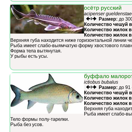
осётр русский
acipenser gueldenstaed
Размер:
до 30
Количество чешуй в
Количество жилок в
Количество жилок 
Верхняя губа находится ниже горизонтальной линии че
Рыба имеет слабо-выямчатую форму хвостового плавн
Форма тела вытянутая.
У рыбы есть усы.
буффало малоро
ictiobus bubalus
Размер:
до 91
Количество чешуй в
Количество жилок в
Количество жилок 
Верхняя губа находит
Рыба имеет слабо-вы
Тело формы полу-тарелки.
Рыба без усов.