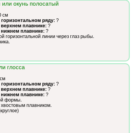
 или окунь полосатый
0 см
 горизонтальном ряду:
?
 верхнем плавнике:
?
в нижнем плавнике:
?
ой горизонтальной линии через глаз рыбы.
ика.
ли глосса
 см
 горизонтальном ряду:
?
 верхнем плавнике:
?
в нижнем плавнике:
?
ной формы.
 хвостовым плавником.
круглое)