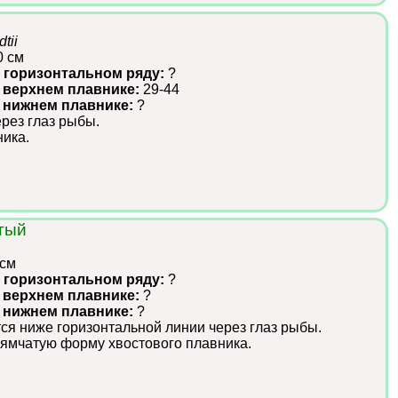
tii
0 см
 горизонтальном ряду:
?
 верхнем плавнике:
29-44
в нижнем плавнике:
?
рез глаз рыбы.
ика.
тый
 см
 горизонтальном ряду:
?
 верхнем плавнике:
?
в нижнем плавнике:
?
ся ниже горизонтальной линии через глаз рыбы.
ямчатую форму хвостового плавника.