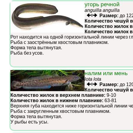
угорь речной
anguilla anguilla
Размер:
до 12
Количество чешуй в
Количество жилок в
Количество жилок 
Рот находится на одной горизонтальной линии через г
Рыба с заострённым хвостовым плавником.
Форма тела вытянутая.
Рыба без усов.
налим или мень
lota lota
Размер:
до 12
Количество чешуй в
Количество жилок в верхнем плавнике:
9-10
Количество жилок в нижнем плавнике:
63-81
Верхняя губа находится ниже горизонтальной линии че
Рыба с закругленным хвостовым плавником.
Форма тела вытянутая.
У рыбы есть усы.