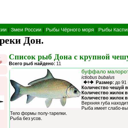
сии
|
Змеи России
|
Рыбы Чёрного моря
|
Рыбы Каспи
реки Дон.
Список рыб Дона с крупной чеш
1
р
Всего рыб найдено:
11
буффало малоро
ictiobus bubalus
Размер:
до 91
Количество чешуй в
Количество жилок в
Количество жилок 
Верхняя губа находит
Рыба имеет слабо-вы
Тело формы полу-тарелки.
Рыба без усов.