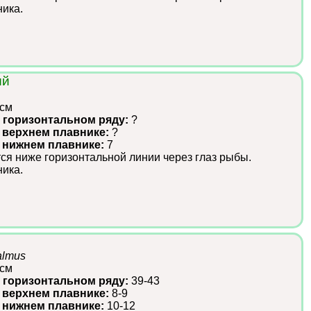
ика.
ый
 см
 горизонтальном ряду:
?
 верхнем плавнике:
?
в нижнем плавнике:
7
ся ниже горизонтальной линии через глаз рыбы.
ика.
halmus
 см
 горизонтальном ряду:
39-43
 верхнем плавнике:
8-9
в нижнем плавнике:
10-12