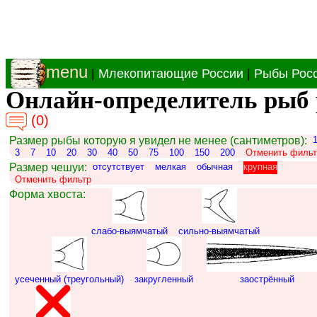
menu
|
Млекопитающие России
|
Рыбы Рос
Онлайн-определитель рыб 
(0)
Размер рыбы которую я увидел не менее (сантиметров):
3
7
10
20
30
40
50
75
100
150
200
Отменить фильт
Размер чешуи:
отсутствует
мелкая
обычная
крупная
Отменить фильтр
Форма хвоста:
слабо-выямчатый
сильно-выямчатый
усеченный (треугольный)
закругленный
заострённый