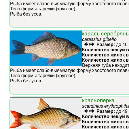
Рыба имеет слабо-выямчатую форму хвостового плавн
Тело формы тарелки (круглое)
Рыба без усов.
карась серебрян
carassius gibelio
Размер:
до 46
Количество чешуй в
Количество жилок в
Количество жилок 
Верхняя губа находит
Рыба имеет слабо-выямчатую форму хвостового плавн
Тело формы тарелки (круглое)
Рыба без усов.
красноперка
scardinius erythropht
Размер:
до 49
Количество чешуй в
Количество жилок в
Количество жилок 