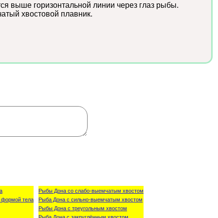
тся выше горизонтальной линии через глаз рыбы.
атый хвостовой плавник.
а
Рыбы Дона со слабо-выемчатым хвостом
 формой тела
Рыба Дона с сильно-выемчатым хвостом
Рыбы Дона с треугольным хвостом
Рыба Дона с закруглённым хвостом