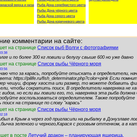
окраской верха и низа
Рыба Дона серебристого цвета
Рыбы Дона чёрного цвета
Рыба Дона серого цвета
Рыбы Дона коричневого цвета
ние комментарии на сайте:
шет на странице
Список рыб Волги с фотографиями
03:38
лге и по более 300 кг ловили и белугу свыше 600 но уже давно
ишет на странице
Список рыбы Чёрного моря
33:56
знаю что за карась, попробуйте отыскать в определители, нач
ета: https://pilife.ru/fish_determinator.php?color=pink Если помн
мер чешуи, форму хвоста или размер, то можете добавить ф
ели, чтобы сократить поиск. В определители наверняка не 
видов, но если вы ловили его, то, наверняка эта рыба должн
пробуйте воспользоваться определителем. Также попробуйте
поиск на странице по слову "карась"
шет на странице
Список рыбы Чёрного моря
02:18
ибыл в Крым а через год пригласили на рыбалку в Донузлаве ло
бычка зеленого и черного,Карася с розовым оттенком, а в кат
ишет в посте
Летучий дракон – планирующая ящерица.