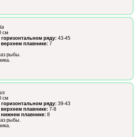
la
0 см
 горизонтальном ряду:
43-45
 верхнем плавнике:
7
лаз рыбы.
ика.
eus
0 см
 горизонтальном ряду:
39-43
 верхнем плавнике:
7-8
в нижнем плавнике:
8
лаз рыбы.
ика.