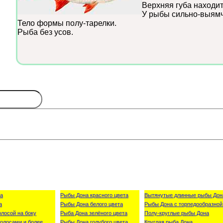
Верхняя губа находи
У рыбы сильно-выямч
Тело формы полу-тарелки.
Рыба без усов.
а
Рыбы Дона красного цвета
Вытянутые длинные рыбы Дон
а
Рыбы Дона белого цвета
Рыбы Дона с торпедообразной
олосой на боку
Рыба Дона зелёного цвета
Полу-круглые рыбы Дона
олосами и более
Рыбы Дона голубого цвета
Круглая рыба Дона