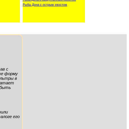
Рыбы Дона с острым хвостом
ав с
ите форму
ильтры в
хватает
а быть
вили
алоге его