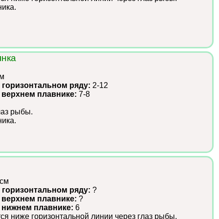
ика.
янка
см
 горизонтальном ряду:
2-12
 верхнем плавнике:
7-8
лаз рыбы.
ика.
 см
 горизонтальном ряду:
?
 верхнем плавнике:
?
в нижнем плавнике:
6
ся ниже горизонтальной линии через глаз рыбы.