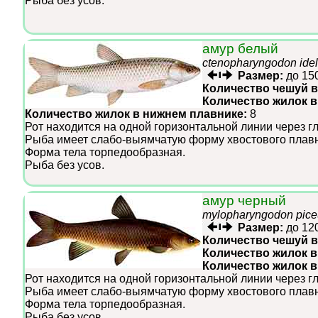
Рыба без усов.
амур белый
ctenopharyngodon idel
Размер:
до 15
Количество чешуй в
Количество жилок в
Количество жилок в нижнем плавнике:
8
Рот находится на одной горизонтальной линии через г
Рыба имеет слабо-выямчатую форму хвостового плавн
Форма тела торпедообразная.
Рыба без усов.
амур черный
mylopharyngodon pic
Размер:
до 12
Количество чешуй в
Количество жилок в
Количество жилок 
Рот находится на одной горизонтальной линии через г
Рыба имеет слабо-выямчатую форму хвостового плавн
Форма тела торпедообразная.
Рыба без усов.