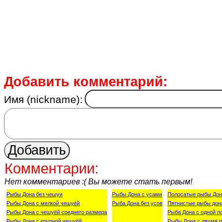
Добавить комментарий:
Имя (nickname):
Комментарии:
Нет комментариев :( Вы можете стать первым!
Рыбы Дона без чешуи
Рыбы Дона с усами
Полосатые рыбы Дон
Рыбы Дона с мелкой чешуёй
Рыба Дона без усов
Пятнистые рыбы дон
Рыбы Дона с чешуёй среднего размера
Рыба Дона с одной п
Рыбы Дона с крупной чешуёй
Рыбы Дона с двумя п