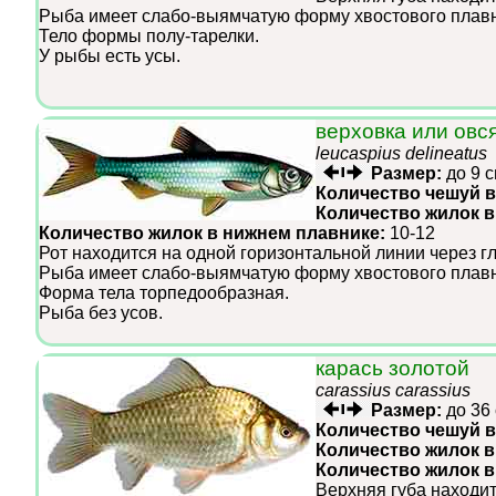
Рыба имеет слабо-выямчатую форму хвостового плавн
Тело формы полу-тарелки.
У рыбы есть усы.
верховка или овс
leucaspius delineatus
Размер:
до 9 
Количество чешуй в
Количество жилок в
Количество жилок в нижнем плавнике:
10-12
Рот находится на одной горизонтальной линии через г
Рыба имеет слабо-выямчатую форму хвостового плавн
Форма тела торпедообразная.
Рыба без усов.
карась золотой
carassius carassius
Размер:
до 36
Количество чешуй в
Количество жилок в
Количество жилок 
Верхняя губа находит