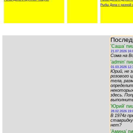
Рыбы Дона с разной 
Послед
'Саша' пи
21.07.2026 16:
Сома на Во
'admin' п
01.03.2026 12:
Юрий, не 
розового цв
тела, раз
определит
некоторых 
здесь. По
выполнить 
'Юрий' пи
28.02.2026 19:
В 1974г пр
ставридку,
нет?
'Амина' п