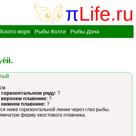
π
Life.ru
йского моря
|
Рыбы Волги
|
Рыбы Дона
уёй.
тый
 см
 горизонтальном ряду:
?
 верхнем плавнике:
?
в нижнем плавнике:
?
ся ниже горизонтальной линии через глаз рыбы.
ямчатую форму хвостового плавника.