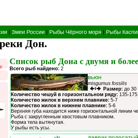
сии
|
Змеи России
|
Рыбы Чёрного моря
|
Рыбы Каспи
реки Дон.
Список рыб Дона с двумя и более
1
р
Всего рыб найдено:
2
вьюн
misgurnus fossilis
Размер:
до 30
Количество чешуй в горизонтальном ряду:
135-175
Количество жилок в верхнем плавнике:
5-7
Количество жилок в нижнем плавнике:
5-6
Верхняя губа находится ниже горизонтальной линии че
Рыба с закругленным хвостовым плавником.
Форма тела вытянутая.
У рыбы есть усы.
лаврак полосатый