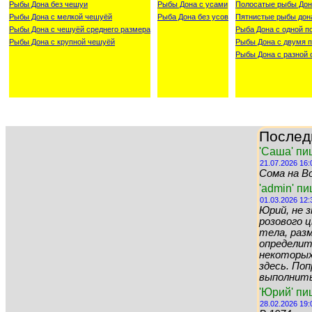
Рыбы Дона без чешуи
Рыбы Дона с усами
Полосатые рыбы Дон
Рыбы Дона с мелкой чешуёй
Рыба Дона без усов
Пятнистые рыбы дон
Рыбы Дона с чешуёй среднего размера
Рыба Дона с одной п
Рыбы Дона с крупной чешуёй
Рыбы Дона с двумя п
Рыбы Дона с разной 
Послед
'Саша' пи
21.07.2026 16:
Сома на Во
'admin' п
01.03.2026 12:
Юрий, не 
розового цв
тела, раз
определит
некоторых 
здесь. По
выполнить 
'Юрий' пи
28.02.2026 19: