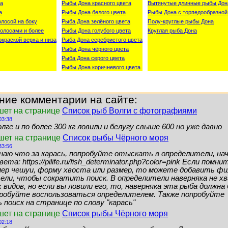
а
Рыбы Дона красного цвета
Вытянутые длинные рыбы Дон
а
Рыбы Дона белого цвета
Рыбы Дона с торпедообразной
олосой на боку
Рыба Дона зелёного цвета
Полу-круглые рыбы Дона
олосами и более
Рыбы Дона голубого цвета
Круглая рыба Дона
окраской верха и низа
Рыба Дона серебристого цвета
Рыбы Дона чёрного цвета
Рыба Дона серого цвета
Рыбы Дона коричневого цвета
ние комментарии на сайте:
шет на странице
Список рыб Волги с фотографиями
03:38
лге и по более 300 кг ловили и белугу свыше 600 но уже давно
ишет на странице
Список рыбы Чёрного моря
33:56
знаю что за карась, попробуйте отыскать в определители, нач
ета: https://pilife.ru/fish_determinator.php?color=pink Если помн
мер чешуи, форму хвоста или размер, то можете добавить ф
ели, чтобы сократить поиск. В определители наверняка не 
видов, но если вы ловили его, то, наверняка эта рыба должн
пробуйте воспользоваться определителем. Также попробуйте
поиск на странице по слову "карась"
шет на странице
Список рыбы Чёрного моря
02:18