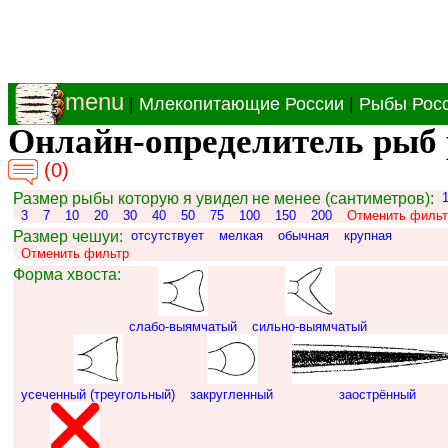
menu
|
Млекопитающие России
|
Рыбы Рос
Онлайн-определитель рыб 
(0)
Размер рыбы которую я увидел не менее (сантиметров):
3
7
10
20
30
40
50
75
100
150
200
Отменить фильт
Размер чешуи:
отсутствует
мелкая
обычная
крупная
Отменить фильтр
Форма хвоста:
слабо-выямчатый
сильно-выямчатый
усеченный (треугольный)
закругленный
заострённый