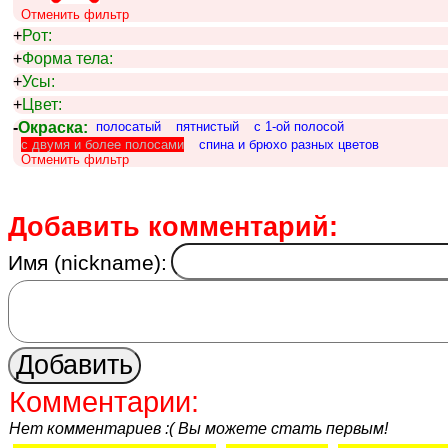
Отменить фильтр
+
Рот:
+
Форма тела:
+
Усы:
+
Цвет:
-
Окраска:
полосатый
пятнистый
c 1-ой полосой
с двумя и более полосами
спина и брюхо разных цветов
Отменить фильтр
Добавить комментарий:
Имя (nickname):
Комментарии:
Нет комментариев :( Вы можете стать первым!