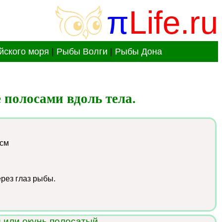
π
Life.ru
йского моря
|
Рыбы Волги
|
Рыбы Дона
 полосами вдоль тела.
 см
рез глаз рыбы.
 или окунь полосатый