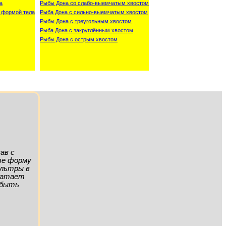
а
Рыбы Дона со слабо-выемчатым хвостом
 формой тела
Рыба Дона с сильно-выемчатым хвостом
Рыбы Дона с треугольным хвостом
Рыба Дона с закруглённым хвостом
Рыбы Дона с острым хвостом
ав с
ите форму
ильтры в
хватает
а быть