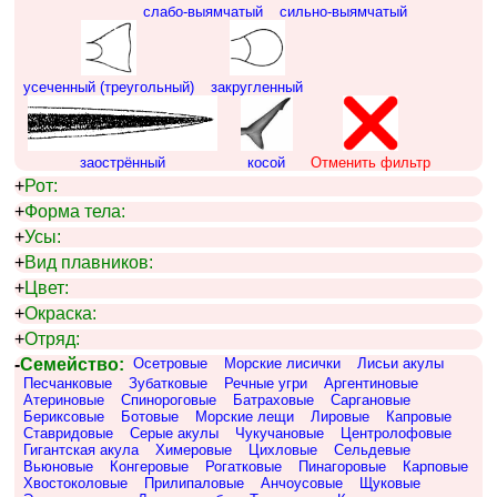
слабо-выямчатый
сильно-выямчатый
усеченный (треугольный)
закругленный
заострённый
косой
Отменить фильтр
+
Рот:
+
Форма тела:
+
Усы:
+
Вид плавников:
+
Цвет:
+
Окраска:
+
Отряд:
-
Семейство:
Осетровые
Морские лисички
Лисьи акулы
Песчанковые
Зубатковые
Речные угри
Аргентиновые
Атериновые
Спинороговые
Батраховые
Саргановые
Бериксовые
Ботовые
Морские лещи
Лировые
Капровые
Ставридовые
Серые акулы
Чукучановые
Центролофовые
Гигантская акула
Химеровые
Цихловые
Сельдевые
Вьюновые
Конгеровые
Рогатковые
Пинагоровые
Карповые
Хвостоколовые
Прилипаловые
Анчоусовые
Щуковые