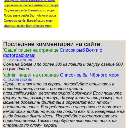
Гольцовые рыбы Балтийского моря
Корюшковые рыбы Балтийского моря
Окуневые рыбы Балтийского моря
Лососевые рыбы Балтийского моря
Сомовые рыбы Балтийского моря
Игловые рыбы Балтийского моря
Последние комментарии на сайте:
'Саша' пишет на странице
Список рыб Волги с
фотографиями
21.07.2026 16:03:38
Сома на Волге и по более 300 кг ловили и белугу свыше 600
но уже давно
'admin' пишет на странице
Список рыбы Чёрного моря
01.03.2026 12:33:56
Юрий, не знаю что за карась, попробуйте отыскать в
определители, начав с розового цвета:
https://pilife.ru/fish_determinator.php?color=pink Если помните
форму тела, размер чешуи, форму хвоста или размер, то
можете добавить фильтры в определители, чтобы
сократить поиск. В определители наверняка не хватает
некоторых видов, но если вы ловили его, то, наверняка эта
рыба должна быть здесь. Попробуйте воспользоваться
определителем. Также попробуйте выполнить поиск на
странице по слову "карась"