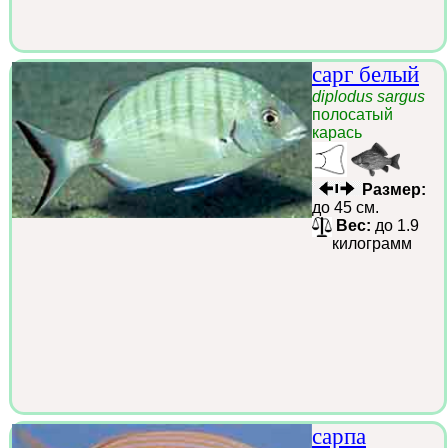
сарг белый
diplodus sargus
полосатый
карась
Размер:
до 45 см.
Вес:
до 1.9
килограмм
сарпа