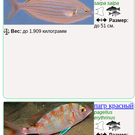
sarpa salpa
Размер:
до 51 см.
Вес:
до 1.909 килограмм
пагр красный
pagellus
erythrinus
Размер: