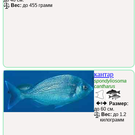
Вес:
до 455 грамм
кантар
spondyliosoma
cantharus
Размер:
до 60 см.
Вес:
до 1.2
килограмм