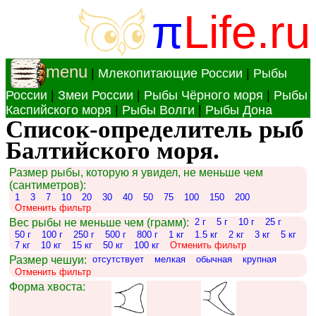
π
Life.ru
menu
|
Млекопитающие России
|
Рыбы
России
|
Змеи России
|
Рыбы Чёрного моря
|
Рыбы
Каспийского моря
|
Рыбы Волги
|
Рыбы Дона
Список-определитель рыб
Балтийского моря.
Размер рыбы, которую я увидел, не меньше чем
(сантиметров):
1
3
7
10
20
30
40
50
75
100
150
200
Отменить фильтр
Вес рыбы не меньше чем (грамм):
2 г
5 г
10 г
25 г
50 г
100 г
250 г
500 г
800 г
1 кг
1.5 кг
2 кг
3 кг
5 кг
7 кг
10 кг
15 кг
50 кг
100 кг
Отменить фильтр
Размер чешуи:
отсутствует
мелкая
обычная
крупная
Отменить фильтр
Форма хвоста: