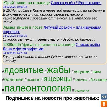
'Юрий' пишет на странице
Список рыбы Чёрного моря
28.02.2026 19:02:18
В 1974г прибыл в Крым а через год пригласили на рыбалку в
Донузлаве ловили ставридку,бычка зеленого и
черного,Карася с розовым оттенком, а в каталоге его
нет?
'Амина' пишет в посте
Летучий дракон – планирующая
ящерица.
14.02.2026 14:56:19
Спасибо за текст , очень спас от двойки по биологии
'2009ded57@mail.ru' пишет на странице
Список рыбы
Дона с фотографиями
04.12.2025 14:23:34
Какая рыба живет в Маныч-Гудило, жирная похожая на
селедку
жабы
ядовитые
лягушки
#
#
#
#
змеи
ящерицы
большие
#
#
псовые
#
#
#
безногие
кошачьи
палеонтология
#
#
медицина
Подпишись на новости про животных: