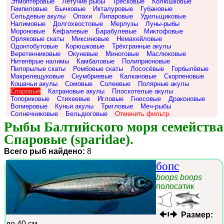
Этмоптеровые
Летучие рыбы
Тресковые
Колюшковые
Гемпиловые
Бычковые
Икталуровые
Губановые
Сельдевые акулы
Опахи
Липаровые
Удильщиковые
Налимовые
Долгохвостовые
Мерлузы
Луны-рыбы
Мороновые
Кефалевые
Барабулевые
Миктофовые
Орляковые скаты
Миксиновые
Немахейловые
Одонтобутовые
Корюшковые
Трёхгранные акулы
Веретенниковые
Окуневые
Миноговые
Маслюковые
Нитепёрые налимы
Камбаловые
Полиприоновые
Пилорылые скаты
Ромбовые скаты
Лососёвые
Горбылёвые
Макрелещуковые
Скумбриевые
Калкановые
Скорпеновые
Кошачьи акулы
Сомовые
Солеевые
Полярные акулы
Спаровые
Катрановые акулы
Плоскотелые акулы
Топориковые
Стихеевые
Игловые
Гнюсовые
Драконовые
Вогмеровые
Куньи акулы
Тригловые
Меч-рыбы
Солнечниковые
Бельдюговые
Отменить фильтр
Рыбы Балтийского моря семейства 
Спаровые (sparidae).
Всего рыб найдено:
8
бопс
boops boops
полосатик
Размер:
до 40 см.