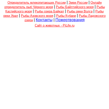
|
|
Определитель млекопитающих России
Змеи России
Онлайн
|
|
определитель рыб Чёрного моря
Рыбы Байлтийского моря
Рыбы
|
|
|
Каспийского моря
Рыбы озера Байкал
Рыбы реки Волга
Рыбы
|
|
|
реки Урал
Рыбы Азовского моря
Рыбы Кубани
Рыбы Ладожского
|
Контакты
|
Пожертвования
озера
Сайт о животных - PiLife.ru