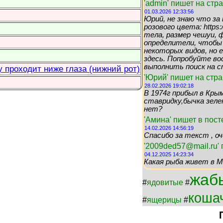
'admin' пишет на ст
01.03.2026 12:33:56
Юрий, не знаю что за
розового цвета: https:/
тела, размер чешуи,
определители, чтобы
некоторых видов, но 
здесь. Попробуйте в
выполнить поиск на с
 проходит ниже глаза (нижний рот)
'Юрий' пишет на стр
28.02.2026 19:02:18
В 1974г прибыл в Крым
ставридку,бычка зеле
нет?
'Амина' пишет в пос
14.02.2026 14:56:19
Спасибо за текст , оч
'2009ded57@mail.ru'
04.12.2025 14:23:34
Какая рыба живет в М
жаб
#
ядовитые
#
коша
#
ящерицы
#