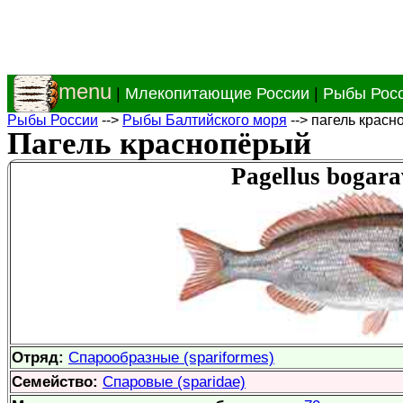
menu
|
Млекопитающие России
|
Рыбы Рос
Рыбы России
-->
Рыбы Балтийского моря
--> пагель крас
Пагель краснопёрый
Pagellus bogara
Отряд:
Спарообразные (spariformes)
Семейство:
Спаровые (sparidae)