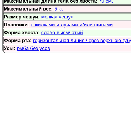
Максимальная длина тела без хвоста:
70 см.
Максимальный вес:
5 кг.
Размер чешуи:
мелкая чешуя
Плавники:
с жилками и лучами и/или шипами
Форма хвоста:
слабо-выямчатый
Форма рта:
горизонтальная линия через верхнюю губу
Усы:
рыба без усов