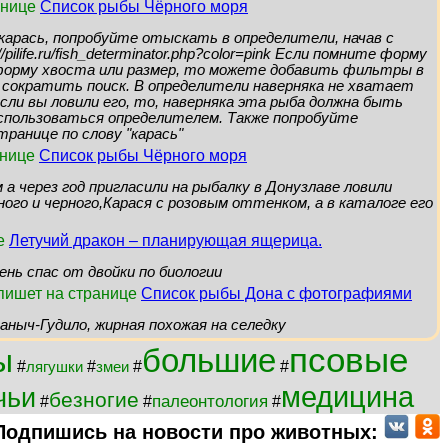
ранице
Список рыбы Чёрного моря
 карась, попробуйте отыскать в определители, начав с
/pilife.ru/fish_determinator.php?color=pink Если помните форму
 форму хвоста или размер, то можете добавить фильтры в
 сократить поиск. В определители наверняка не хватает
если вы ловили его, то, наверняка эта рыба должна быть
оспользоваться определителем. Также попробуйте
транице по слову "карась"
анице
Список рыбы Чёрного моря
 а через год пригласили на рыбалку в Донузлаве ловили
ного и черного,Карася с розовым оттенком, а в каталоге его
те
Летучий дракон – планирующая ящерица.
ень спас от двойки по биологии
 пишет на странице
Список рыбы Дона с фотографиями
аныч-Гудило, жирная похожая на селедку
псовые
большие
ы
#
#
#
#
лягушки
змеи
медицина
чьи
безногие
палеонтология
#
#
#
Подпишись на новости про животных: