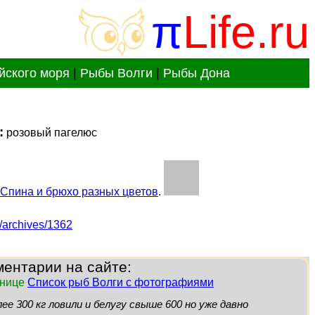
π
Life.ru
йского моря
|
Рыбы Волги
|
Рыбы Дона
:
розовый пагелюс
Спина и брюхо разных цветов
.
ru/archives/1362
ентарии на сайте:
анице
Список рыб Волги с фотографиями
лее 300 кг ловили и белугу свыше 600 но уже давно