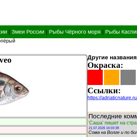
сии
|
Змеи России
|
Рыбы Чёрного моря
|
Рыбы Каспи
нопёрый
Другие названия
veo
Окраска:
Ссылки:
https://adriaticnature.
Последние комм
'Саша' пишет на стр
21.07.2026 16:03:38
Сома на Волге и по бо