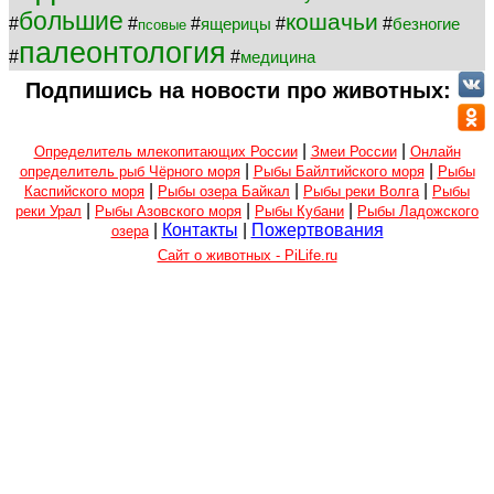
большие
кошачьи
#
#
#
#
#
ящерицы
безногие
псовые
палеонтология
#
#
медицина
Подпишись на новости про животных:
|
|
Определитель млекопитающих России
Змеи России
Онлайн
|
|
определитель рыб Чёрного моря
Рыбы Байлтийского моря
Рыбы
|
|
|
Каспийского моря
Рыбы озера Байкал
Рыбы реки Волга
Рыбы
|
|
|
реки Урал
Рыбы Азовского моря
Рыбы Кубани
Рыбы Ладожского
|
Контакты
|
Пожертвования
озера
Сайт о животных - PiLife.ru