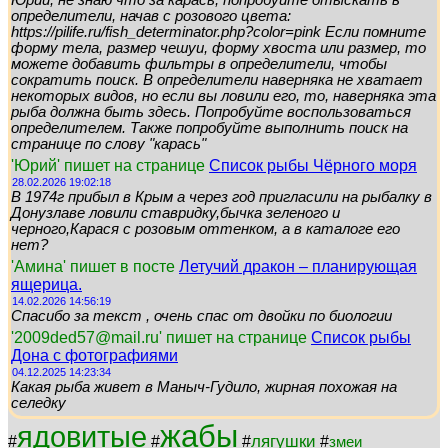
Юрий, не знаю что за карась, попробуйте отыскать в
определители, начав с розового цвета:
https://pilife.ru/fish_determinator.php?color=pink Если помните
форму тела, размер чешуи, форму хвоста или размер, то
можете добавить фильтры в определители, чтобы
сократить поиск. В определители наверняка не хватает
некоторых видов, но если вы ловили его, то, наверняка эта
рыба должна быть здесь. Попробуйте воспользоваться
определителем. Также попробуйте выполнить поиск на
странице по слову "карась"
'Юрий' пишет на странице
Список рыбы Чёрного моря
28.02.2026 19:02:18
В 1974г прибыл в Крым а через год пригласили на рыбалку в
Донузлаве ловили ставридку,бычка зеленого и
черного,Карася с розовым оттенком, а в каталоге его
нет?
'Амина' пишет в посте
Летучий дракон – планирующая
ящерица.
14.02.2026 14:56:19
Спасибо за текст , очень спас от двойки по биологии
'2009ded57@mail.ru' пишет на странице
Список рыбы
Дона с фотографиями
04.12.2025 14:23:34
Какая рыба живет в Маныч-Гудило, жирная похожая на
селедку
жабы
ядовитые
лягушки
#
#
#
#
змеи