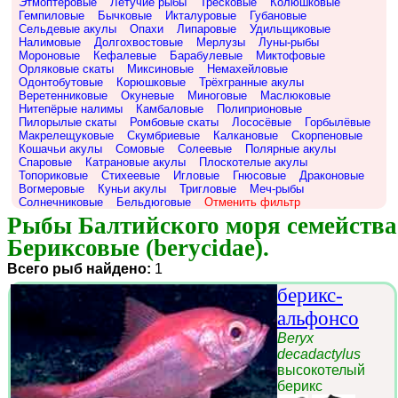
Этмоптеровые
Летучие рыбы
Тресковые
Колюшковые
Гемпиловые
Бычковые
Икталуровые
Губановые
Сельдевые акулы
Опахи
Липаровые
Удильщиковые
Налимовые
Долгохвостовые
Мерлузы
Луны-рыбы
Мороновые
Кефалевые
Барабулевые
Миктофовые
Орляковые скаты
Миксиновые
Немахейловые
Одонтобутовые
Корюшковые
Трёхгранные акулы
Веретенниковые
Окуневые
Миноговые
Маслюковые
Нитепёрые налимы
Камбаловые
Полиприоновые
Пилорылые скаты
Ромбовые скаты
Лососёвые
Горбылёвые
Макрелещуковые
Скумбриевые
Калкановые
Скорпеновые
Кошачьи акулы
Сомовые
Солеевые
Полярные акулы
Спаровые
Катрановые акулы
Плоскотелые акулы
Топориковые
Стихеевые
Игловые
Гнюсовые
Драконовые
Вогмеровые
Куньи акулы
Тригловые
Меч-рыбы
Солнечниковые
Бельдюговые
Отменить фильтр
Рыбы Балтийского моря семейства 
Бериксовые (berycidae).
Всего рыб найдено:
1
берикс-
альфонсо
Beryx
decadactylus
высокотелый
берикс