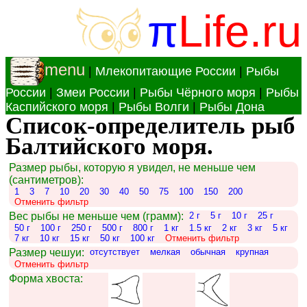
π
Life.ru
menu
|
Млекопитающие России
|
Рыбы
России
|
Змеи России
|
Рыбы Чёрного моря
|
Рыбы
Каспийского моря
|
Рыбы Волги
|
Рыбы Дона
Список-определитель рыб
Балтийского моря.
Размер рыбы, которую я увидел, не меньше чем
(сантиметров):
1
3
7
10
20
30
40
50
75
100
150
200
Отменить фильтр
Вес рыбы не меньше чем (грамм):
2 г
5 г
10 г
25 г
50 г
100 г
250 г
500 г
800 г
1 кг
1.5 кг
2 кг
3 кг
5 кг
7 кг
10 кг
15 кг
50 кг
100 кг
Отменить фильтр
Размер чешуи:
отсутствует
мелкая
обычная
крупная
Отменить фильтр
Форма хвоста: