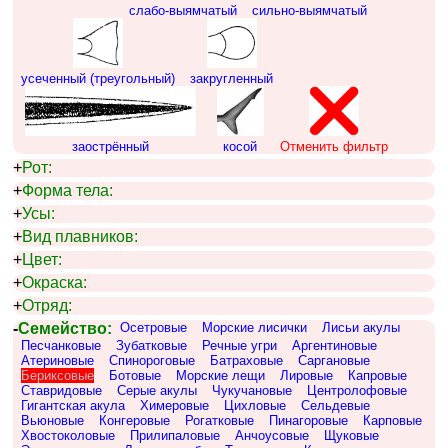
слабо-выямчатый
сильно-выямчатый
усеченный (треугольный)
закругленный
заострённый
косой
Отменить фильтр
+
Рот:
+
Форма тела:
+
Усы:
+
Вид плавников:
+
Цвет:
+
Окраска:
+
Отряд:
-
Семейство:
Осетровые
Морские лисички
Лисьи акулы
Песчанковые
Зубатковые
Речные угри
Аргентиновые
Атериновые
Спинороговые
Батраховые
Саргановые
Бериксовые
Ботовые
Морские лещи
Лировые
Капровые
Ставридовые
Серые акулы
Чукучановые
Центролофовые
Гигантская акула
Химеровые
Цихловые
Сельдевые
Вьюновые
Конгеровые
Рогатковые
Пинагоровые
Карповые
Хвостоколовые
Прилипаловые
Анчоусовые
Щуковые