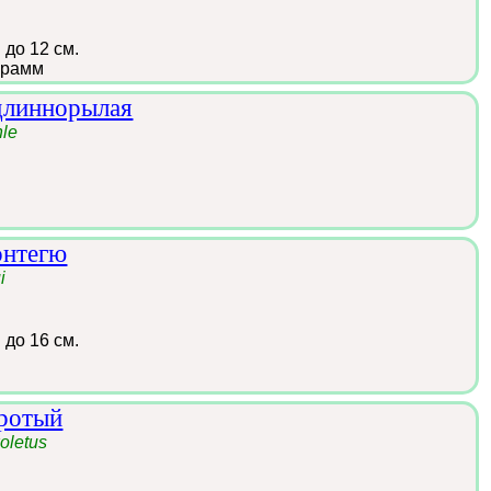
:
до 12 см.
грамм
длиннорылая
hle
онтегю
i
:
до 16 см.
оротый
oletus