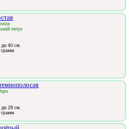
остая
oviza
ской петух
:
до 40 см.
 грамм
темнополосая
lops
:
до 28 см.
 грамм
опёрый