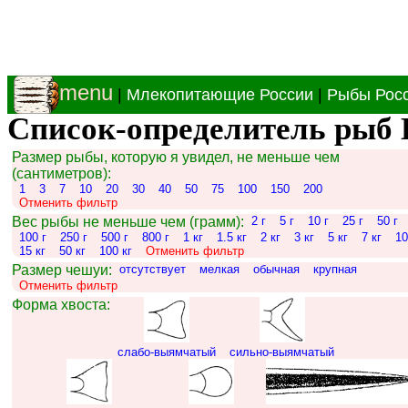
menu
|
Млекопитающие России
|
Рыбы Рос
Список-определитель рыб 
Размер рыбы, которую я увидел, не меньше чем
(сантиметров):
1
3
7
10
20
30
40
50
75
100
150
200
Отменить фильтр
Вес рыбы не меньше чем (грамм):
2 г
5 г
10 г
25 г
50 г
100 г
250 г
500 г
800 г
1 кг
1.5 кг
2 кг
3 кг
5 кг
7 кг
10
15 кг
50 кг
100 кг
Отменить фильтр
Размер чешуи:
отсутствует
мелкая
обычная
крупная
Отменить фильтр
Форма хвоста:
слабо-выямчатый
сильно-выямчатый