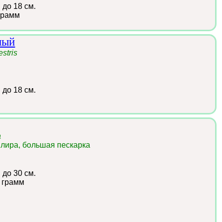
:
до 18 см.
грамм
ный
estris
:
до 18 см.
a
лира, большая пескарка
:
до 30 см.
 грамм