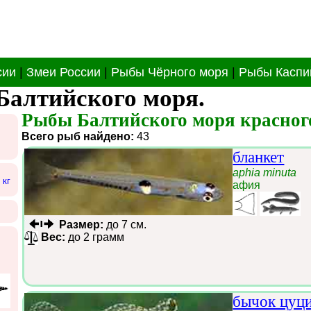
сии
|
Змеи России
|
Рыбы Чёрного моря
|
Рыбы Каспи
Балтийского моря.
Рыбы Балтийского моря красного
Всего рыб найдено:
43
бланкет
aphia minuta
 кг
афия
Размер:
до 7 см.
Вес:
до 2 грамм
бычок цуц