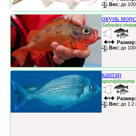
Вес:
до 100
окунь мор
Sebastes vivipa
Размер
Вес:
до 100
кантар
spondyliosoma 
Размер
Вес:
до 1.2