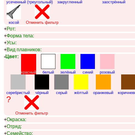
усеченный (треугольный)
закругленный
заострённый
косой
Отменить фильтр
+
Рот:
+
Форма тела:
+
Усы:
+
Вид плавников:
-
Цвет:
красный
белый
зелёный
синий
розовый
серебристый
чёрный
серый
жёлтый
оранжевый
коричнев
?
Отменить фильтр
+
Окраска:
+
Отряд:
+
Семейство: