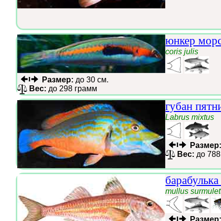
юнкер мор
coris julis
Размер:
до 30 см.
Вес:
до 298 грамм
губан пятн
Labrus mixtus
Размер
Вес:
до 788
барабулька
mullus surmule
Размер