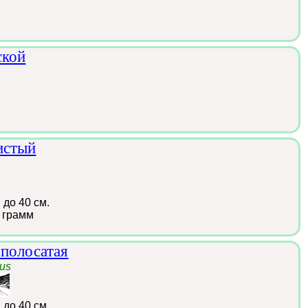
ской
истый
:
до 40 см.
 грамм
 полосатая
tus
:
до 40 см.