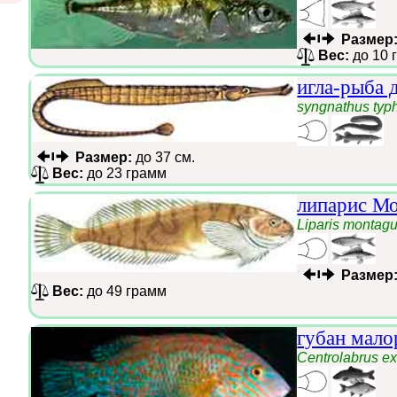
Размер
Вес:
до 10 
игла-рыба 
syngnathus typ
Размер:
до 37 см.
Вес:
до 23 грамм
липарис М
Liparis montagu
Размер
Вес:
до 49 грамм
губан мал
Centrolabrus ex