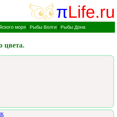
π
Life.ru
йского моря
|
Рыбы Волги
|
Рыбы Дона
 цвета.
ик