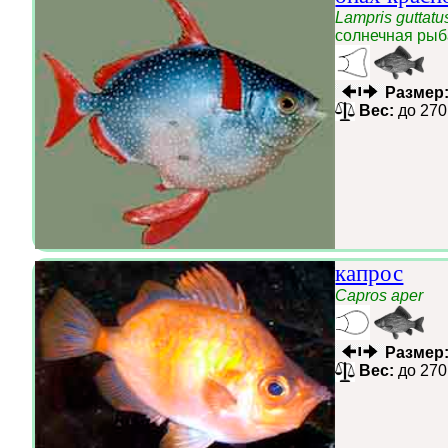
Lampris guttatu
солнечная рыб
Размер
Вес:
до 270
капрос
Capros aper
Размер
Вес:
до 270