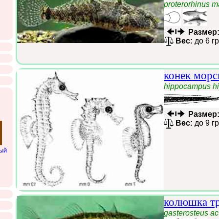
proterorhinus 
Размер
Вес:
до 6 г
конек морс
hippocampus h
Размер
Вес:
до 9 г
ый
колюшка тр
gasterosteus ac