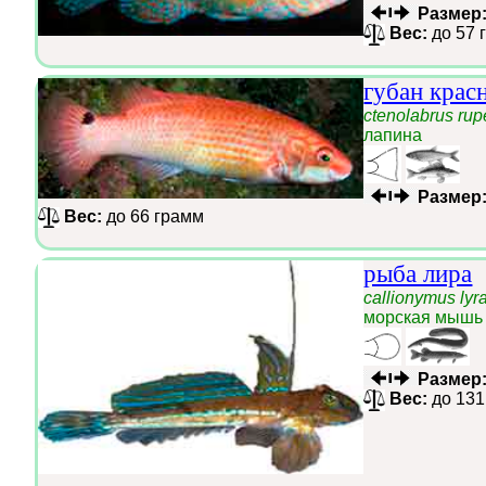
Размер
Вес:
до 57 
губан крас
ctenolabrus rup
лапина
Размер
Вес:
до 66 грамм
рыба лира
callionymus lyr
морская мышь 
Размер
Вес:
до 131