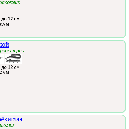
marmoratus
:
до 12 см.
рамм
кой
ippocampus
:
до 12 см.
рамм
ёхиглая
uleatus