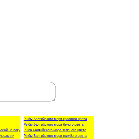
Рыбы Балтийского моря красного цвета
Рыбы Балтийского моря белого цвета
осой на боку
Рыба Балтийского моря зелёного цвета
лосами и
Рыбы Балтийского моря голубого цвета