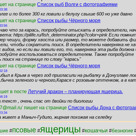
шет на странице
Список рыб Волги с фотографиями
03:38
лге и по более 300 кг ловили и белугу свыше 600 но уже давно
ишет на странице
Список рыбы Чёрного моря
33:56
знаю что за карась, попробуйте отыскать в определители, нач
ета: https://pilife.ru/fish_determinator.php?color=pink Если помн
мер чешуи, форму хвоста или размер, то можете добавить ф
ели, чтобы сократить поиск. В определители наверняка не 
видов, но если вы ловили его, то, наверняка эта рыба должн
пробуйте воспользоваться определителем. Также попробуйте
поиск на странице по слову "карась"
шет на странице
Список рыбы Чёрного моря
02:18
ибыл в Крым а через год пригласили на рыбалку в Донузлаве ло
бычка зеленого и черного,Карася с розовым оттенком, а в кат
ишет в посте
Летучий дракон – планирующая ящерица.
56:19
 текст , очень спас от двойки по биологии
7@mail.ru' пишет на странице
Список рыбы Дона с фотогр
23:34
а живет в Маныч-Гудило, жирная похожая на селедку
ящерицы
псовые
кошачьи
безногие
шие
#
#
#
#