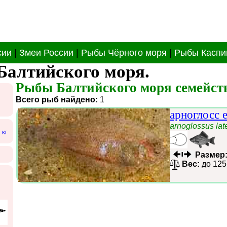
сии
|
Змеи России
|
Рыбы Чёрного моря
|
Рыбы Каспи
Балтийского моря.
Рыбы Балтийского моря семейств
Всего рыб найдено:
1
арноглосс 
arnoglossus lat
 кг
Размер
Вес:
до 125