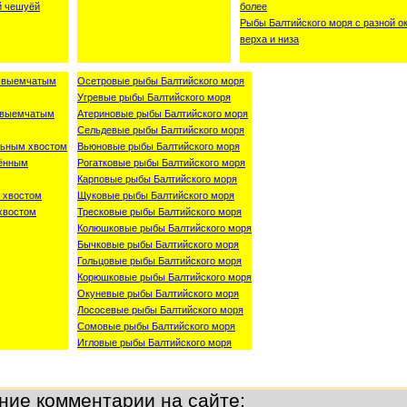
й чешуёй
более
Рыбы Балтийского моря с разной о
верха и низа
о-выемчатым
Осетровые рыбы Балтийского моря
Угревые рыбы Балтийского моря
о-выемчатым
Атериновые рыбы Балтийского моря
Сельдевые рыбы Балтийского моря
льным хвостом
Вьюновые рыбы Балтийского моря
лённым
Рогатковые рыбы Балтийского моря
Карповые рыбы Балтийского моря
 хвостом
Щуковые рыбы Балтийского моря
хвостом
Тресковые рыбы Балтийского моря
Колюшковые рыбы Балтийского моря
Бычковые рыбы Балтийского моря
Гольцовые рыбы Балтийского моря
Корюшковые рыбы Балтийского моря
Окуневые рыбы Балтийского моря
Лососевые рыбы Балтийского моря
Сомовые рыбы Балтийского моря
Игловые рыбы Балтийского моря
ние комментарии на сайте: