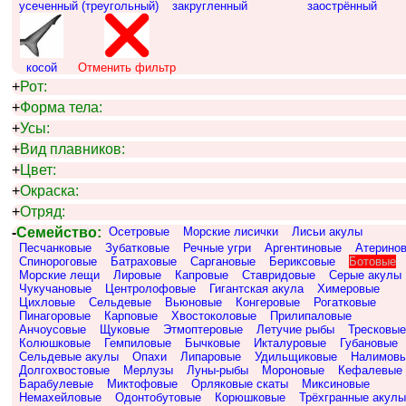
усеченный (треугольный)
закругленный
заострённый
косой
Отменить фильтр
+
Рот:
+
Форма тела:
+
Усы:
+
Вид плавников:
+
Цвет:
+
Окраска:
+
Отряд:
-
Семейство:
Осетровые
Морские лисички
Лисьи акулы
Песчанковые
Зубатковые
Речные угри
Аргентиновые
Атерино
Спинороговые
Батраховые
Саргановые
Бериксовые
Ботовые
Морские лещи
Лировые
Капровые
Ставридовые
Серые акулы
Чукучановые
Центролофовые
Гигантская акула
Химеровые
Цихловые
Сельдевые
Вьюновые
Конгеровые
Рогатковые
Пинагоровые
Карповые
Хвостоколовые
Прилипаловые
Анчоусовые
Щуковые
Этмоптеровые
Летучие рыбы
Тресковые
Колюшковые
Гемпиловые
Бычковые
Икталуровые
Губановые
Сельдевые акулы
Опахи
Липаровые
Удильщиковые
Налимов
Долгохвостовые
Мерлузы
Луны-рыбы
Мороновые
Кефалевые
Барабулевые
Миктофовые
Орляковые скаты
Миксиновые
Немахейловые
Одонтобутовые
Корюшковые
Трёхгранные акулы