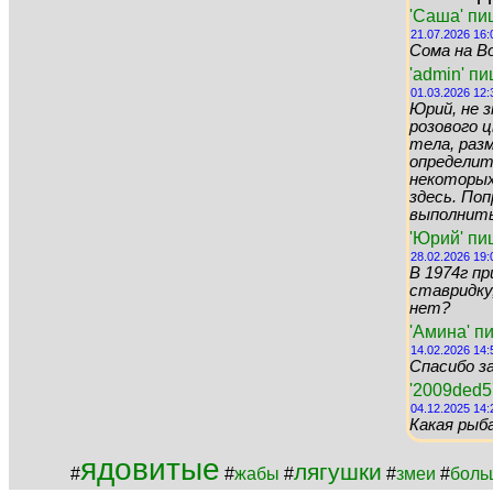
'Саша' пи
21.07.2026 16:
Сома на Во
'admin' п
01.03.2026 12:
Юрий, не 
розового цв
тела, раз
определит
некоторых 
здесь. По
выполнить 
'Юрий' пи
28.02.2026 19:
В 1974г пр
ставридку,
нет?
'Амина' п
14.02.2026 14:
Спасибо за
'2009ded5
04.12.2025 14:
Какая рыб
ядовитые
лягушки
#
#
жабы
#
#
змеи
#
боль