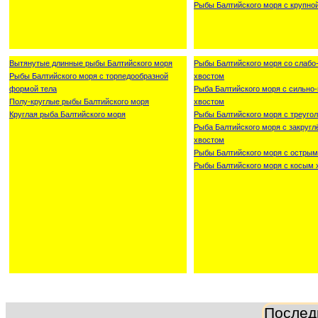
Рыбы Балтийского моря с крупно
Вытянутые длинные рыбы Балтийского моря
Рыбы Балтийского моря со слаб
Рыбы Балтийского моря с торпедообразной
хвостом
формой тела
Рыба Балтийского моря с сильн
Полу-круглые рыбы Балтийского моря
хвостом
Круглая рыба Балтийского моря
Рыбы Балтийского моря с треуго
Рыба Балтийского моря с закруг
хвостом
Рыбы Балтийского моря с острым
Рыбы Балтийского моря с косым 
Послед