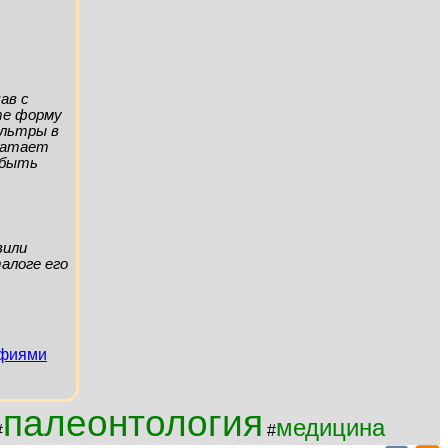
ав с
ите форму
ильтры в
хватает
а быть
вили
алоге его
афиями
палеонтология
медицина
#
#