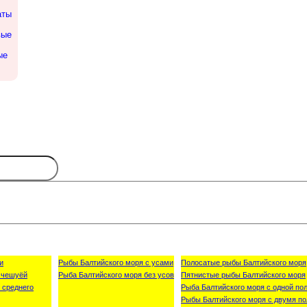
аты
вые
ые
и
Рыбы Балтийского моря с усами
Полосатые рыбы Балтийского моря
 чешуёй
Рыба Балтийского моря без усов
Пятнистые рыбы Балтийского моря
 среднего
Рыба Балтийского моря с одной пол
Рыбы Балтийского моря с двумя по