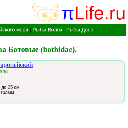
π
Life.ru
йского моря
|
Рыбы Волги
|
Рыбы Дона
а Ботовые (bothidae).
европейский
erna
:
до 25 см.
 грамм