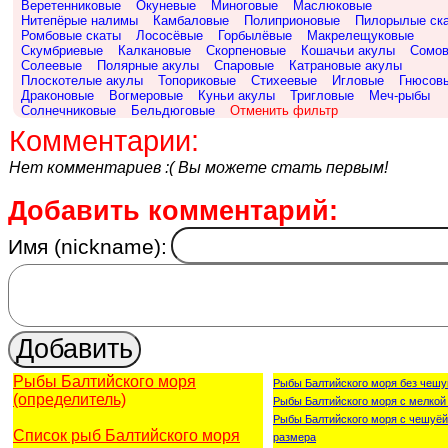
Веретенниковые
Окуневые
Миноговые
Маслюковые
Нитепёрые налимы
Камбаловые
Полиприоновые
Пилорылые ск
Ромбовые скаты
Лососёвые
Горбылёвые
Макрелещуковые
Скумбриевые
Калкановые
Скорпеновые
Кошачьи акулы
Сомо
Солеевые
Полярные акулы
Спаровые
Катрановые акулы
Плоскотелые акулы
Топориковые
Стихеевые
Игловые
Гнюсов
Драконовые
Вогмеровые
Куньи акулы
Тригловые
Меч-рыбы
Солнечниковые
Бельдюговые
Отменить фильтр
Комментарии:
Нет комментариев :( Вы можете стать первым!
Добавить комментарий:
Имя (nickname):
Рыбы Балтийского моря
Рыбы Балтийского моря без чешу
(определитель)
Рыбы Балтийского моря с мелкой
Рыбы Балтийского моря с чешуёй
Список рыб Балтийского моря
размера