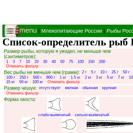
menu
|
Млекопитающие России
|
Рыбы Рос
Список-определитель рыб 
Размер рыбы, которую я увидел, не меньше чем
(сантиметров):
1
3
7
10
20
30
40
50
75
100
150
200
Отменить фильтр
Вес рыбы не меньше чем (грамм):
2 г
5 г
10 г
25 г
50 г
100 г
250 г
500 г
800 г
1 кг
1.5 кг
2 кг
3 кг
5 кг
7 кг
10
15 кг
50 кг
100 кг
Отменить фильтр
Размер чешуи:
отсутствует
мелкая
обычная
крупная
Отменить фильтр
Форма хвоста:
слабо-выямчатый
сильно-выямчатый