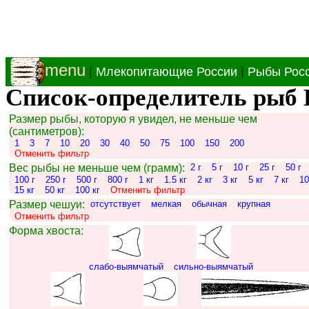
menu
|
Млекопитающие России
|
Рыбы Рос
Список-определитель рыб 
Размер рыбы, которую я увидел, не меньше чем
(сантиметров):
1
3
7
10
20
30
40
50
75
100
150
200
Отменить фильтр
Вес рыбы не меньше чем (грамм):
2 г
5 г
10 г
25 г
50 г
100 г
250 г
500 г
800 г
1 кг
1.5 кг
2 кг
3 кг
5 кг
7 кг
10
15 кг
50 кг
100 кг
Отменить фильтр
Размер чешуи:
отсутствует
мелкая
обычная
крупная
Отменить фильтр
Форма хвоста:
слабо-выямчатый
сильно-выямчатый