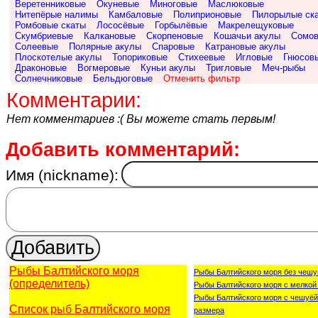
Веретенниковые
Окуневые
Миноговые
Маслюковые
Нитепёрые налимы
Камбаловые
Полиприоновые
Пилорылые ск
Ромбовые скаты
Лососёвые
Горбылёвые
Макрелещуковые
Скумбриевые
Калкановые
Скорпеновые
Кошачьи акулы
Сомо
Солеевые
Полярные акулы
Спаровые
Катрановые акулы
Плоскотелые акулы
Топориковые
Стихеевые
Игловые
Гнюсов
Драконовые
Вогмеровые
Куньи акулы
Тригловые
Меч-рыбы
Солнечниковые
Бельдюговые
Отменить фильтр
Комментарии:
Нет комментариев :( Вы можете стать первым!
Добавить комментарий:
Имя (nickname):
Рыбы Балтийского моря
Рыбы Балтийского моря без чешу
(определитель)
Рыбы Балтийского моря с мелкой
Рыбы Балтийского моря с чешуёй
Список рыб Балтийского моря
размера