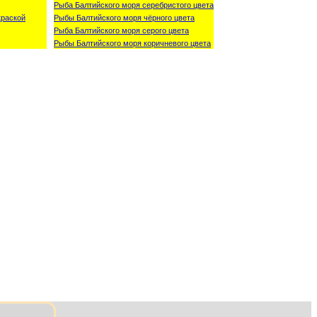
Рыба Балтийского моря серебристого цвета
краской
Рыбы Балтийского моря чёрного цвета
Рыба Балтийского моря серого цвета
Рыбы Балтийского моря коричневого цвета