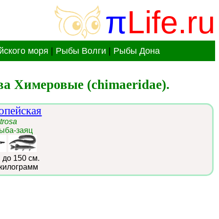
π
Life.ru
йского моря
|
Рыбы Волги
|
Рыбы Дона
а Химеровые (chimaeridae).
опейская
trosa
рыба-заяц
:
до 150 см.
 килограмм