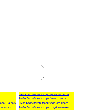
Рыбы Балтийского моря красного цвета
Рыбы Балтийского моря белого цвета
осой на боку
Рыба Балтийского моря зелёного цвета
лосами и
Рыбы Балтийского моря голубого цвета