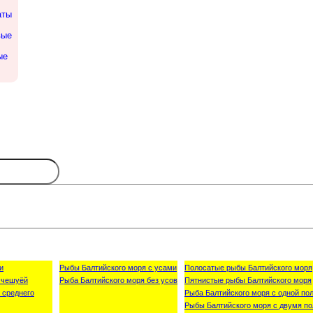
аты
вые
ые
и
Рыбы Балтийского моря с усами
Полосатые рыбы Балтийского моря
 чешуёй
Рыба Балтийского моря без усов
Пятнистые рыбы Балтийского моря
 среднего
Рыба Балтийского моря с одной пол
Рыбы Балтийского моря с двумя по