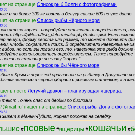
шет на странице
Список рыб Волги с фотографиями
03:38
лге и по более 300 кг ловили и белугу свыше 600 но уже давно
ишет на странице
Список рыбы Чёрного моря
33:56
знаю что за карась, попробуйте отыскать в определители, нач
ета: https://pilife.ru/fish_determinator.php?color=pink Если помн
мер чешуи, форму хвоста или размер, то можете добавить ф
ели, чтобы сократить поиск. В определители наверняка не 
видов, но если вы ловили его, то, наверняка эта рыба должн
пробуйте воспользоваться определителем. Также попробуйте
поиск на странице по слову "карась"
шет на странице
Список рыбы Чёрного моря
02:18
ибыл в Крым а через год пригласили на рыбалку в Донузлаве ло
бычка зеленого и черного,Карася с розовым оттенком, а в кат
ишет в посте
Летучий дракон – планирующая ящерица.
56:19
 текст , очень спас от двойки по биологии
7@mail.ru' пишет на странице
Список рыбы Дона с фотогр
23:34
а живет в Маныч-Гудило, жирная похожая на селедку
кошачьи
псовые
льшие
б
ящерицы
#
#
#
#