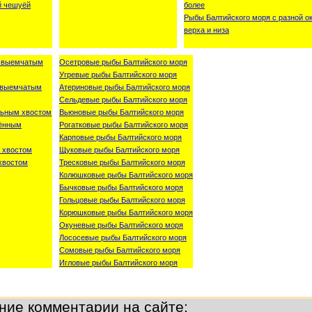
й чешуёй
более
Рыбы Балтийского моря с разной о
верха и низа
о-выемчатым
Осетровые рыбы Балтийского моря
Угревые рыбы Балтийского моря
о-выемчатым
Атериновые рыбы Балтийского моря
Сельдевые рыбы Балтийского моря
льным хвостом
Вьюновые рыбы Балтийского моря
лённым
Рогатковые рыбы Балтийского моря
Карповые рыбы Балтийского моря
 хвостом
Щуковые рыбы Балтийского моря
хвостом
Тресковые рыбы Балтийского моря
Колюшковые рыбы Балтийского моря
Бычковые рыбы Балтийского моря
Гольцовые рыбы Балтийского моря
Корюшковые рыбы Балтийского моря
Окуневые рыбы Балтийского моря
Лососевые рыбы Балтийского моря
Сомовые рыбы Балтийского моря
Игловые рыбы Балтийского моря
ние комментарии на сайте: