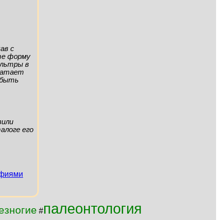
ав с
ите форму
ильтры в
хватает
а быть
вили
алоге его
афиями
палеонтология
езногие
#