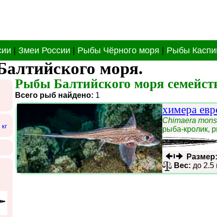
сии
|
Змеи России
|
Рыбы Чёрного моря
|
Рыбы Каспи
Балтийского моря.
Рыбы Балтийского моря семейств
Всего рыб найдено:
1
химера евр
Chimaera mons
 кг
рыба-кролик, 
Размер
Вес:
до 2.5