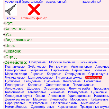
усеченный (треугольный)
закругленный
заострённый
косой
Отменить фильтр
+
Рот:
+
Форма тела:
+
Усы:
+
Вид плавников:
+
Цвет:
+
Окраска:
+
Отряд:
-
Семейство:
Осетровые
Морские лисички
Лисьи акулы
Песчанковые
Зубатковые
Речные угри
Аргентиновые
Атерино
Спинороговые
Батраховые
Саргановые
Бериксовые
Ботовые
Морские лещи
Лировые
Капровые
Ставридовые
Серые акулы
Чукучановые
Центролофовые
Гигантская акула
Химеровые
Цихловые
Сельдевые
Вьюновые
Конгеровые
Рогатковые
Пинагоровые
Карповые
Хвостоколовые
Прилипаловые
Анчоусовые
Щуковые
Этмоптеровые
Летучие рыбы
Тресковые
Колюшковые
Гемпиловые
Бычковые
Икталуровые
Губановые
Сельдевые акулы
Опахи
Липаровые
Удильщиковые
Налимов
Долгохвостовые
Мерлузы
Луны-рыбы
Мороновые
Кефалевые
Барабулевые
Миктофовые
Орляковые скаты
Миксиновые
Немахейловые
Одонтобутовые
Корюшковые
Трёхгранные акулы