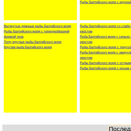
Рыбы Балтийского моря с крупно
Вытянутые длинные рыбы Балтийского моря
Рыбы Балтийского моря со слаб
Рыбы Балтийского моря с торпедообразной
хвостом
формой тела
Рыба Балтийского моря с сильн
Полу-круглые рыбы Балтийского моря
хвостом
Круглая рыба Балтийского моря
Рыбы Балтийского моря с треуго
Рыба Балтийского моря с закруг
хвостом
Рыбы Балтийского моря с острым
Рыбы Балтийского моря с косым 
Послед