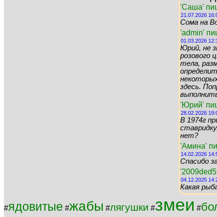
'Саша' пи
21.07.2026 16:
Сома на Во
'admin' п
01.03.2026 12:
Юрий, не 
розового цв
тела, раз
определит
некоторых 
здесь. По
выполнить 
'Юрий' пи
28.02.2026 19:
В 1974г пр
ставридку,
нет?
'Амина' п
14.02.2026 14:
Спасибо за
'2009ded5
04.12.2025 14:
Какая рыб
змеи
жабы
ядовитые
бо
лягушки
#
#
#
#
#