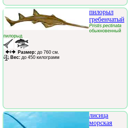
пилорыл
гребенчатый
Pristis pectinata
обыкновенный
пилорыд
Размер:
до 760 см.
Вес:
до 450 килограмм
лисица
морская