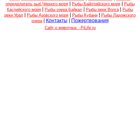
|
|
определитель рыб Чёрного моря
Рыбы Байлтийского моря
Рыбы
|
|
|
Каспийского моря
Рыбы озера Байкал
Рыбы реки Волга
Рыбы
|
|
|
реки Урал
Рыбы Азовского моря
Рыбы Кубани
Рыбы Ладожского
|
Контакты
|
Пожертвования
озера
Сайт о животных - PiLife.ru