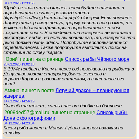
01.03.2026 12:33:56
Юрий, не знаю что за карась, попробуйте отыскать в
определители, начав с розового цвета:
https://pilife.ru/fish_determinator.php?color=pink Если помните
форму тела, размер чешуи, форму хвоста или размер, то
можете добавить фильтры в определители, чтобы
сократить поиск. В определители наверняка не хватает
некоторых видов, но если вы ловили его, то, наверняка эта
рыба должна быть здесь. Попробуйте воспользоваться
определителем. Также попробуйте выполнить поиск на
странице по слову "карась"
'Юрий' пишет на странице
Список рыбы Чёрного моря
28.02.2026 19:02:18
В 1974г прибыл в Крым а через год пригласили на рыбалку в
Донузлаве ловили ставридку,бычка зеленого и
черного,Карася с розовым оттенком, а в каталоге его
нет?
'Амина' пишет в посте
Летучий дракон – планирующая
ящерица.
14.02.2026 14:56:19
Спасибо за текст , очень спас от двойки по биологии
'2009ded57@mail.ru' пишет на странице
Список рыбы
Дона с фотографиями
04.12.2025 14:23:34
Какая рыба живет в Маныч-Гудило, жирная похожая на
селедку