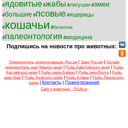
ядовитые
жабы
змеи
лягушки
#
#
#
#
псовые
большие
ящерицы
#
#
#
кошачьи
#
#
безногие
палеонтология
медицина
#
#
Подпишись на новости про животных:
|
|
Определитель млекопитающих России
Змеи России
Онлайн
|
|
определитель рыб Чёрного моря
Рыбы Байлтийского моря
Рыбы
|
|
|
Каспийского моря
Рыбы озера Байкал
Рыбы реки Волга
Рыбы
|
|
|
реки Урал
Рыбы Азовского моря
Рыбы Кубани
Рыбы Ладожского
|
Контакты
|
Пожертвования
озера
Сайт о животных - PiLife.ru