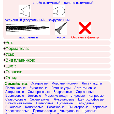
слабо-выямчатый
сильно-выямчатый
усеченный (треугольный)
закругленный
заострённый
косой
Отменить фильтр
+
Рот:
+
Форма тела:
+
Усы:
+
Вид плавников:
+
Цвет:
+
Окраска:
+
Отряд:
-
Семейство:
Осетровые
Морские лисички
Лисьи акулы
Песчанковые
Зубатковые
Речные угри
Аргентиновые
Атериновые
Спинороговые
Батраховые
Саргановые
Бериксовые
Ботовые
Морские лещи
Лировые
Капровые
Ставридовые
Серые акулы
Чукучановые
Центролофовые
Гигантская акула
Химеровые
Цихловые
Сельдевые
Вьюновые
Конгеровые
Рогатковые
Пинагоровые
Карповые
Хвостоколовые
Прилипаловые
Анчоусовые
Щуковые