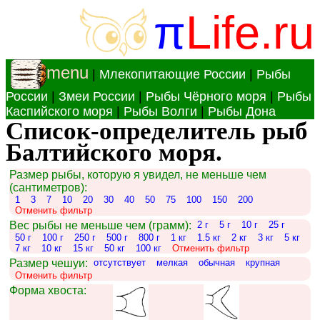
π
Life.ru
menu
|
Млекопитающие России
|
Рыбы
России
|
Змеи России
|
Рыбы Чёрного моря
|
Рыбы
Каспийского моря
|
Рыбы Волги
|
Рыбы Дона
Список-определитель рыб
Балтийского моря.
Размер рыбы, которую я увидел, не меньше чем
(сантиметров):
1
3
7
10
20
30
40
50
75
100
150
200
Отменить фильтр
Вес рыбы не меньше чем (грамм):
2 г
5 г
10 г
25 г
50 г
100 г
250 г
500 г
800 г
1 кг
1.5 кг
2 кг
3 кг
5 кг
7 кг
10 кг
15 кг
50 кг
100 кг
Отменить фильтр
Размер чешуи:
отсутствует
мелкая
обычная
крупная
Отменить фильтр
Форма хвоста: