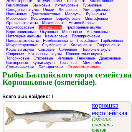
Этмоптеровые
Летучие рыбы
Тресковые
Колюшковые
Гемпиловые
Бычковые
Икталуровые
Губановые
Сельдевые акулы
Опахи
Липаровые
Удильщиковые
Налимовые
Долгохвостовые
Мерлузы
Луны-рыбы
Мороновые
Кефалевые
Барабулевые
Миктофовые
Орляковые скаты
Миксиновые
Немахейловые
Одонтобутовые
Корюшковые
Трёхгранные акулы
Веретенниковые
Окуневые
Миноговые
Маслюковые
Нитепёрые налимы
Камбаловые
Полиприоновые
Пилорылые скаты
Ромбовые скаты
Лососёвые
Горбылёвые
Макрелещуковые
Скумбриевые
Калкановые
Скорпеновые
Кошачьи акулы
Сомовые
Солеевые
Полярные акулы
Спаровые
Катрановые акулы
Плоскотелые акулы
Топориковые
Стихеевые
Игловые
Гнюсовые
Драконовые
Вогмеровые
Куньи акулы
Тригловые
Меч-рыбы
Солнечниковые
Бельдюговые
Отменить фильтр
Рыбы Балтийского моря семейства 
Корюшковые (osmeridae).
Всего рыб найдено:
1
корюшка
европейская
Osmerus
eperlanus
снеток