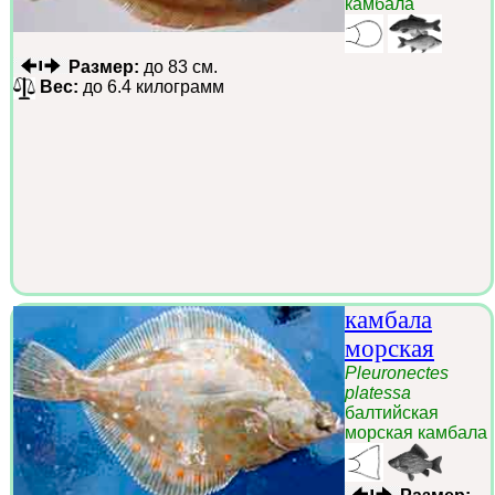
камбала
Размер:
до 83 см.
Вес:
до 6.4 килограмм
камбала
морская
Pleuronectes
platessa
балтийская
морская камбала