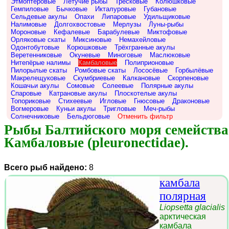
Этмоптеровые
Летучие рыбы
Тресковые
Колюшковые
Гемпиловые
Бычковые
Икталуровые
Губановые
Сельдевые акулы
Опахи
Липаровые
Удильщиковые
Налимовые
Долгохвостовые
Мерлузы
Луны-рыбы
Мороновые
Кефалевые
Барабулевые
Миктофовые
Орляковые скаты
Миксиновые
Немахейловые
Одонтобутовые
Корюшковые
Трёхгранные акулы
Веретенниковые
Окуневые
Миноговые
Маслюковые
Нитепёрые налимы
Камбаловые
Полиприоновые
Пилорылые скаты
Ромбовые скаты
Лососёвые
Горбылёвые
Макрелещуковые
Скумбриевые
Калкановые
Скорпеновые
Кошачьи акулы
Сомовые
Солеевые
Полярные акулы
Спаровые
Катрановые акулы
Плоскотелые акулы
Топориковые
Стихеевые
Игловые
Гнюсовые
Драконовые
Вогмеровые
Куньи акулы
Тригловые
Меч-рыбы
Солнечниковые
Бельдюговые
Отменить фильтр
Рыбы Балтийского моря семейства 
Камбаловые (pleuronectidae).
Всего рыб найдено:
8
камбала
полярная
Liopsetta glacialis
арктическая
камбала