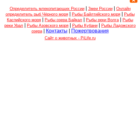
|
|
Определитель млекопитающих России
Змеи России
Онлайн
|
|
определитель рыб Чёрного моря
Рыбы Байлтийского моря
Рыбы
|
|
|
Каспийского моря
Рыбы озера Байкал
Рыбы реки Волга
Рыбы
|
|
|
реки Урал
Рыбы Азовского моря
Рыбы Кубани
Рыбы Ладожского
|
Контакты
|
Пожертвования
озера
Сайт о животных - PiLife.ru