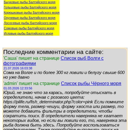
Бычковые рыбы Балтийского моря
Гольцовые рыбы Балтийского моря
Корюшковые рыбы Балтийского моря
Окуневые рыбы Балтийского моря
Лососевые рыбы Балтийского моря
Сомовые рыбы Балтийского моря
Игловые рыбы Балтийского моря
Последние комментарии на сайте:
'Саша' пишет на странице
Список рыб Волги с
фотографиями
21.07.2026 16:03:38
Сома на Волге и по более 300 кг ловили и белугу свыше 600
но уже давно
'admin' пишет на странице
Список рыбы Чёрного моря
01.03.2026 12:33:56
Юрий, не знаю что за карась, попробуйте отыскать в
определители, начав с розового цвета:
https://pilife.ru/fish_determinator.php?color=pink Если помните
форму тела, размер чешуи, форму хвоста или размер, то
можете добавить фильтры в определители, чтобы
сократить поиск. В определители наверняка не хватает
некоторых видов, но если вы ловили его, то, наверняка эта
рыба должна быть здесь. Попробуйте воспользоваться
определителем. Также попробуйте выполнить поиск на