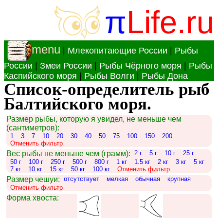
π
Life.ru
menu
|
Млекопитающие России
|
Рыбы
России
|
Змеи России
|
Рыбы Чёрного моря
|
Рыбы
Каспийского моря
|
Рыбы Волги
|
Рыбы Дона
Список-определитель рыб
Балтийского моря.
Размер рыбы, которую я увидел, не меньше чем
(сантиметров):
1
3
7
10
20
30
40
50
75
100
150
200
Отменить фильтр
Вес рыбы не меньше чем (грамм):
2 г
5 г
10 г
25 г
50 г
100 г
250 г
500 г
800 г
1 кг
1.5 кг
2 кг
3 кг
5 кг
7 кг
10 кг
15 кг
50 кг
100 кг
Отменить фильтр
Размер чешуи:
отсутствует
мелкая
обычная
крупная
Отменить фильтр
Форма хвоста: