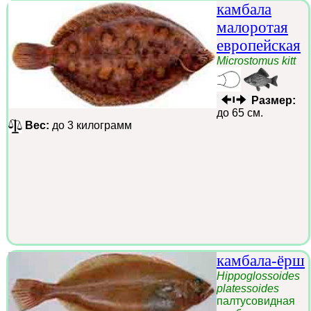
камбала
малоротая
европейская
Microstomus kitt
Размер:
до 65 см.
Вес:
до 3 килограмм
камбала-ёрш
Hippoglossoides
platessoides
палтусовидная