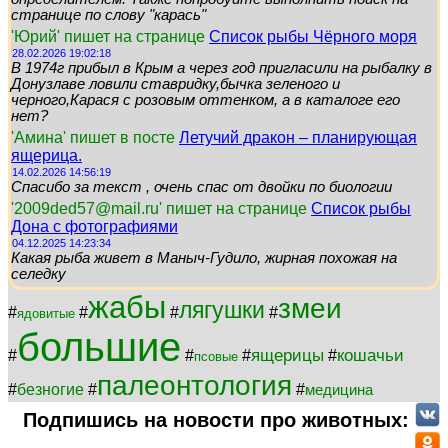
странице по слову "карась"
'Юрий' пишет на странице
Список рыбы Чёрного моря
28.02.2026 19:02:18
В 1974г прибыл в Крым а через год пригласили на рыбалку в
Донузлаве ловили ставридку,бычка зеленого и
черного,Карася с розовым оттенком, а в каталоге его
нет?
'Амина' пишет в посте
Летучий дракон – планирующая
ящерица.
14.02.2026 14:56:19
Спасибо за текст , очень спас от двойки по биологии
'2009ded57@mail.ru' пишет на странице
Список рыбы
Дона с фотографиями
04.12.2025 14:23:34
Какая рыба живет в Маныч-Гудило, жирная похожая на
селедку
жабы
змеи
лягушки
#
#
#
#
ядовитые
большие
ящерицы
кошачьи
#
#
#
#
псовые
палеонтология
#
безногие
#
#
медицина
Подпишись на новости про животных: