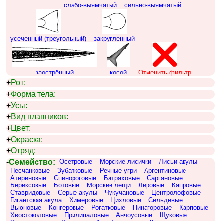
слабо-выямчатый
сильно-выямчатый
усеченный (треугольный)
закругленный
заострённый
косой
Отменить фильтр
+
Рот:
+
Форма тела:
+
Усы:
+
Вид плавников:
+
Цвет:
+
Окраска:
+
Отряд:
-
Семейство:
Осетровые
Морские лисички
Лисьи акулы
Песчанковые
Зубатковые
Речные угри
Аргентиновые
Атериновые
Спинороговые
Батраховые
Саргановые
Бериксовые
Ботовые
Морские лещи
Лировые
Капровые
Ставридовые
Серые акулы
Чукучановые
Центролофовые
Гигантская акула
Химеровые
Цихловые
Сельдевые
Вьюновые
Конгеровые
Рогатковые
Пинагоровые
Карповые
Хвостоколовые
Прилипаловые
Анчоусовые
Щуковые