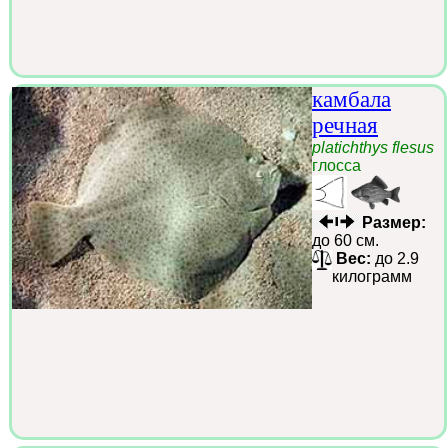
камбала
речная
platichthys flesus
глосса
Размер:
до 60 см.
Вес:
до 2.9
килограмм