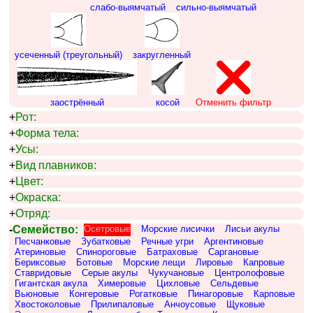
слабо-выямчатый
сильно-выямчатый
усеченный (треугольный)
закругленный
заострённый
косой
Отменить фильтр
+
Рот:
+
Форма тела:
+
Усы:
+
Вид плавников:
+
Цвет:
+
Окраска:
+
Отряд:
-
Семейство:
Осетровые
Морские лисички
Лисьи акулы
Песчанковые
Зубатковые
Речные угри
Аргентиновые
Атериновые
Спинороговые
Батраховые
Саргановые
Бериксовые
Ботовые
Морские лещи
Лировые
Капровые
Ставридовые
Серые акулы
Чукучановые
Центролофовые
Гигантская акула
Химеровые
Цихловые
Сельдевые
Вьюновые
Конгеровые
Рогатковые
Пинагоровые
Карповые
Хвостоколовые
Прилипаловые
Анчоусовые
Щуковые