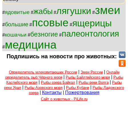
змеи
лягушки
жабы
ядовитые
#
#
#
#
псовые
ящерицы
большие
#
#
#
палеонтология
безногие
кошачьи
#
#
#
медицина
#
Подпишись на новости про животных:
|
|
Определитель млекопитающих России
Змеи России
Онлайн
|
|
определитель рыб Чёрного моря
Рыбы Байлтийского моря
Рыбы
|
|
|
Каспийского моря
Рыбы озера Байкал
Рыбы реки Волга
Рыбы
|
|
|
реки Урал
Рыбы Азовского моря
Рыбы Кубани
Рыбы Ладожского
|
Контакты
|
Пожертвования
озера
Сайт о животных - PiLife.ru