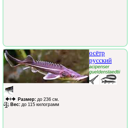
осётр
русский
acipenser
gueldenstaedtii
Размер:
до 236 см.
Вес:
до 115 килограмм