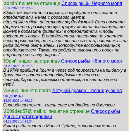
'admin' пишет на странице
Список рыбы Чёрного моря
01.03.2026 12:33:56
Юрий, не знаю что за карась, попробуйте отыскать в
определители, начав с розового цвета:
https://pilife.ru/fish_determinator.php?color=pink Если помните
форму тела, размер чешуи, форму хвоста или размер, то
можете добавить фильтры в определители, чтобы
сократить поиск. В определители наверняка не хватает
некоторых видов, но если вы ловили его, то, наверняка эта
рыба должна быть здесь. Попробуйте воспользоваться
определителем. Также попробуйте выполнить поиск на
странице по слову "карась"
'Юрий' пишет на странице
Список рыбы Чёрного моря
28.02.2026 19:02:18
В 1974г прибыл в Крым а через год пригласили на рыбалку в
Донузлаве ловили ставридку,бычка зеленого и
черного,Карася с розовым оттенком, а в каталоге его
нет?
'Амина' пишет в посте
Летучий дракон – планирующая
ящерица.
14.02.2026 14:56:19
Спасибо за текст , очень спас от двойки по биологии
'2009ded57@mail.ru' пишет на странице
Список рыбы
Дона с фотографиями
04.12.2025 14:23:34
Какая рыба живет в Маныч-Гудило, жирная похожая на
селедку