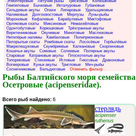
Этмоптеровые
Летучие рыбы
Тресковые
Колюшковые
Гемпиловые
Бычковые
Икталуровые
Губановые
Сельдевые акулы
Опахи
Липаровые
Удильщиковые
Налимовые
Долгохвостовые
Мерлузы
Луны-рыбы
Мороновые
Кефалевые
Барабулевые
Миктофовые
Орляковые скаты
Миксиновые
Немахейловые
Одонтобутовые
Корюшковые
Трёхгранные акулы
Веретенниковые
Окуневые
Миноговые
Маслюковые
Нитепёрые налимы
Камбаловые
Полиприоновые
Пилорылые скаты
Ромбовые скаты
Лососёвые
Горбылёвые
Макрелещуковые
Скумбриевые
Калкановые
Скорпеновые
Кошачьи акулы
Сомовые
Солеевые
Полярные акулы
Спаровые
Катрановые акулы
Плоскотелые акулы
Топориковые
Стихеевые
Игловые
Гнюсовые
Драконовые
Вогмеровые
Куньи акулы
Тригловые
Меч-рыбы
Солнечниковые
Бельдюговые
Отменить фильтр
Рыбы Балтийского моря семейства 
Осетровые (acipenseridae).
Всего рыб найдено:
6
стерлядь
acipenser
ruthenus