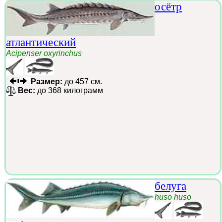
осётр
атлантический
Acipenser oxyrinchus
Размер:
до 457 см.
Вес:
до 368 килограмм
белуга
huso huso