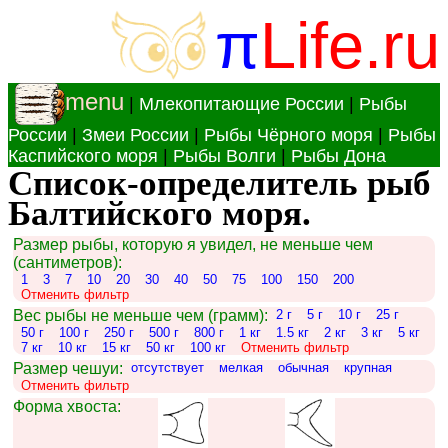
π
Life.ru
menu
|
Млекопитающие России
|
Рыбы
России
|
Змеи России
|
Рыбы Чёрного моря
|
Рыбы
Каспийского моря
|
Рыбы Волги
|
Рыбы Дона
Список-определитель рыб
Балтийского моря.
Размер рыбы, которую я увидел, не меньше чем
(сантиметров):
1
3
7
10
20
30
40
50
75
100
150
200
Отменить фильтр
Вес рыбы не меньше чем (грамм):
2 г
5 г
10 г
25 г
50 г
100 г
250 г
500 г
800 г
1 кг
1.5 кг
2 кг
3 кг
5 кг
7 кг
10 кг
15 кг
50 кг
100 кг
Отменить фильтр
Размер чешуи:
отсутствует
мелкая
обычная
крупная
Отменить фильтр
Форма хвоста: