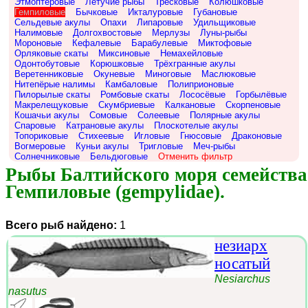
Этмоптеровые
Летучие рыбы
Тресковые
Колюшковые
Гемпиловые
Бычковые
Икталуровые
Губановые
Сельдевые акулы
Опахи
Липаровые
Удильщиковые
Налимовые
Долгохвостовые
Мерлузы
Луны-рыбы
Мороновые
Кефалевые
Барабулевые
Миктофовые
Орляковые скаты
Миксиновые
Немахейловые
Одонтобутовые
Корюшковые
Трёхгранные акулы
Веретенниковые
Окуневые
Миноговые
Маслюковые
Нитепёрые налимы
Камбаловые
Полиприоновые
Пилорылые скаты
Ромбовые скаты
Лососёвые
Горбылёвые
Макрелещуковые
Скумбриевые
Калкановые
Скорпеновые
Кошачьи акулы
Сомовые
Солеевые
Полярные акулы
Спаровые
Катрановые акулы
Плоскотелые акулы
Топориковые
Стихеевые
Игловые
Гнюсовые
Драконовые
Вогмеровые
Куньи акулы
Тригловые
Меч-рыбы
Солнечниковые
Бельдюговые
Отменить фильтр
Рыбы Балтийского моря семейства 
Гемпиловые (gempylidae).
Всего рыб найдено:
1
незиарх
носатый
Nesiarchus
nasutus