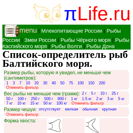
π
Life.ru
menu
|
Млекопитающие России
|
Рыбы
России
|
Змеи России
|
Рыбы Чёрного моря
|
Рыбы
Каспийского моря
|
Рыбы Волги
|
Рыбы Дона
Список-определитель рыб
Балтийского моря.
Размер рыбы, которую я увидел, не меньше чем
(сантиметров):
1
3
7
10
20
30
40
50
75
100
150
200
Отменить фильтр
Вес рыбы не меньше чем (грамм):
2 г
5 г
10 г
25 г
50 г
100 г
250 г
500 г
800 г
1 кг
1.5 кг
2 кг
3 кг
5 кг
7 кг
10 кг
15 кг
50 кг
100 кг
Отменить фильтр
Размер чешуи:
отсутствует
мелкая
обычная
крупная
Отменить фильтр
Форма хвоста: