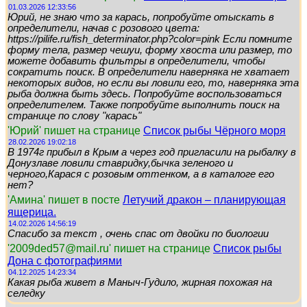
01.03.2026 12:33:56
Юрий, не знаю что за карась, попробуйте отыскать в
определители, начав с розового цвета:
https://pilife.ru/fish_determinator.php?color=pink Если помните
форму тела, размер чешуи, форму хвоста или размер, то
можете добавить фильтры в определители, чтобы
сократить поиск. В определители наверняка не хватает
некоторых видов, но если вы ловили его, то, наверняка эта
рыба должна быть здесь. Попробуйте воспользоваться
определителем. Также попробуйте выполнить поиск на
странице по слову "карась"
'Юрий' пишет на странице
Список рыбы Чёрного моря
28.02.2026 19:02:18
В 1974г прибыл в Крым а через год пригласили на рыбалку в
Донузлаве ловили ставридку,бычка зеленого и
черного,Карася с розовым оттенком, а в каталоге его
нет?
'Амина' пишет в посте
Летучий дракон – планирующая
ящерица.
14.02.2026 14:56:19
Спасибо за текст , очень спас от двойки по биологии
'2009ded57@mail.ru' пишет на странице
Список рыбы
Дона с фотографиями
04.12.2025 14:23:34
Какая рыба живет в Маныч-Гудило, жирная похожая на
селедку