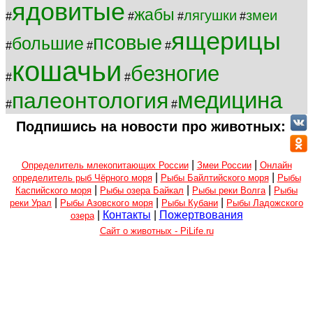
ядовитые
жабы
лягушки
змеи
#
#
#
#
ящерицы
псовые
большие
#
#
#
кошачьи
безногие
#
#
медицина
палеонтология
#
#
Подпишись на новости про животных:
|
|
Определитель млекопитающих России
Змеи России
Онлайн
|
|
определитель рыб Чёрного моря
Рыбы Байлтийского моря
Рыбы
|
|
|
Каспийского моря
Рыбы озера Байкал
Рыбы реки Волга
Рыбы
|
|
|
реки Урал
Рыбы Азовского моря
Рыбы Кубани
Рыбы Ладожского
|
Контакты
|
Пожертвования
озера
Сайт о животных - PiLife.ru