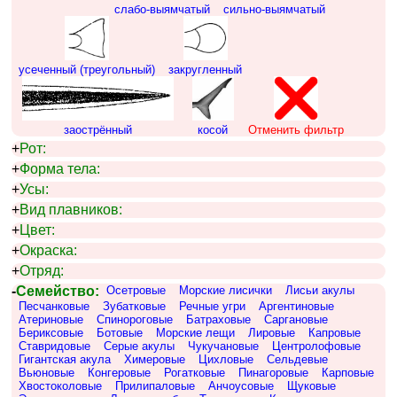
слабо-выямчатый
сильно-выямчатый
усеченный (треугольный)
закругленный
заострённый
косой
Отменить фильтр
+
Рот:
+
Форма тела:
+
Усы:
+
Вид плавников:
+
Цвет:
+
Окраска:
+
Отряд:
-
Семейство:
Осетровые
Морские лисички
Лисьи акулы
Песчанковые
Зубатковые
Речные угри
Аргентиновые
Атериновые
Спинороговые
Батраховые
Саргановые
Бериксовые
Ботовые
Морские лещи
Лировые
Капровые
Ставридовые
Серые акулы
Чукучановые
Центролофовые
Гигантская акула
Химеровые
Цихловые
Сельдевые
Вьюновые
Конгеровые
Рогатковые
Пинагоровые
Карповые
Хвостоколовые
Прилипаловые
Анчоусовые
Щуковые