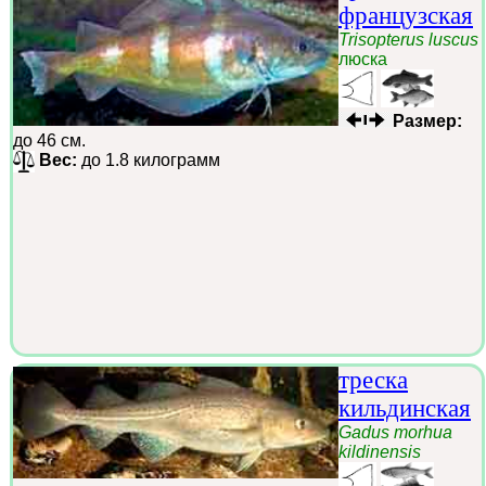
французская
Trisopterus luscus
люска
Размер:
до 46 см.
Вес:
до 1.8 килограмм
треска
кильдинская
Gadus morhua
kildinensis