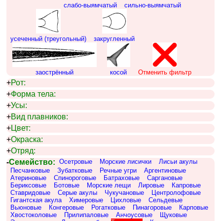
слабо-выямчатый
сильно-выямчатый
усеченный (треугольный)
закругленный
заострённый
косой
Отменить фильтр
+
Рот:
+
Форма тела:
+
Усы:
+
Вид плавников:
+
Цвет:
+
Окраска:
+
Отряд:
-
Семейство:
Осетровые
Морские лисички
Лисьи акулы
Песчанковые
Зубатковые
Речные угри
Аргентиновые
Атериновые
Спинороговые
Батраховые
Саргановые
Бериксовые
Ботовые
Морские лещи
Лировые
Капровые
Ставридовые
Серые акулы
Чукучановые
Центролофовые
Гигантская акула
Химеровые
Цихловые
Сельдевые
Вьюновые
Конгеровые
Рогатковые
Пинагоровые
Карповые
Хвостоколовые
Прилипаловые
Анчоусовые
Щуковые