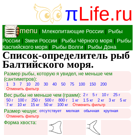
π
Life.ru
menu
|
Млекопитающие России
|
Рыбы
России
|
Змеи России
|
Рыбы Чёрного моря
|
Рыбы
Каспийского моря
|
Рыбы Волги
|
Рыбы Дона
Список-определитель рыб
Балтийского моря.
Размер рыбы, которую я увидел, не меньше чем
(сантиметров):
1
3
7
10
20
30
40
50
75
100
150
200
Отменить фильтр
Вес рыбы не меньше чем (грамм):
2 г
5 г
10 г
25 г
50 г
100 г
250 г
500 г
800 г
1 кг
1.5 кг
2 кг
3 кг
5 кг
7 кг
10 кг
15 кг
50 кг
100 кг
Отменить фильтр
Размер чешуи:
отсутствует
мелкая
обычная
крупная
Отменить фильтр
Форма хвоста: