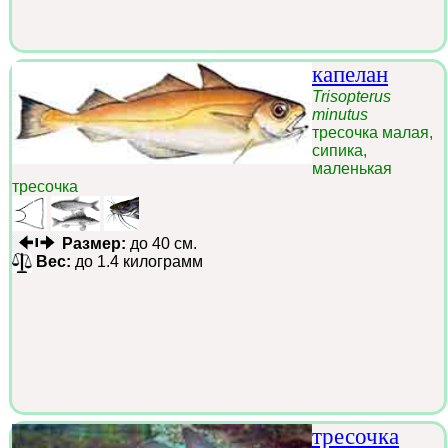
капелан
Trisopterus
minutus
тресочка малая,
сипика,
маленькая
тресочка
Размер:
до 40 см.
Вес:
до 1.4 килограмм
тресочка