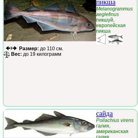
пикша
Melanogrammus
aeglefinus
пикшуй,
европейская
пикша
Размер:
до 110 см.
Вес:
до 19 килограмм
сайда
Pollachius virens
галия,
американская
галия