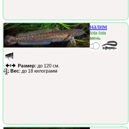
налим
lota lota
мень
Размер:
до 120 см.
Вес:
до 18 килограмм