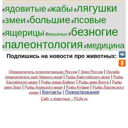
лягушки
ядовитые
жабы
#
#
#
большие
псовые
змеи
#
#
#
безногие
ящерицы
кошачьи
#
#
#
палеонтология
медицина
#
#
Подпишись на новости про животных:
|
|
Определитель млекопитающих России
Змеи России
Онлайн
|
|
определитель рыб Чёрного моря
Рыбы Байлтийского моря
Рыбы
|
|
|
Каспийского моря
Рыбы озера Байкал
Рыбы реки Волга
Рыбы
|
|
|
реки Урал
Рыбы Азовского моря
Рыбы Кубани
Рыбы Ладожского
|
Контакты
|
Пожертвования
озера
Сайт о животных - PiLife.ru