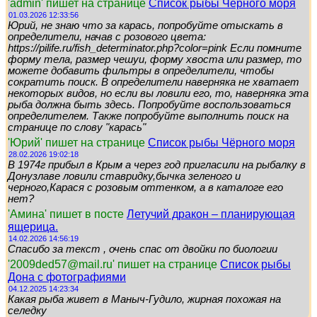
'admin' пишет на странице
Список рыбы Чёрного моря
01.03.2026 12:33:56
Юрий, не знаю что за карась, попробуйте отыскать в
определители, начав с розового цвета:
https://pilife.ru/fish_determinator.php?color=pink Если помните
форму тела, размер чешуи, форму хвоста или размер, то
можете добавить фильтры в определители, чтобы
сократить поиск. В определители наверняка не хватает
некоторых видов, но если вы ловили его, то, наверняка эта
рыба должна быть здесь. Попробуйте воспользоваться
определителем. Также попробуйте выполнить поиск на
странице по слову "карась"
'Юрий' пишет на странице
Список рыбы Чёрного моря
28.02.2026 19:02:18
В 1974г прибыл в Крым а через год пригласили на рыбалку в
Донузлаве ловили ставридку,бычка зеленого и
черного,Карася с розовым оттенком, а в каталоге его
нет?
'Амина' пишет в посте
Летучий дракон – планирующая
ящерица.
14.02.2026 14:56:19
Спасибо за текст , очень спас от двойки по биологии
'2009ded57@mail.ru' пишет на странице
Список рыбы
Дона с фотографиями
04.12.2025 14:23:34
Какая рыба живет в Маныч-Гудило, жирная похожая на
селедку