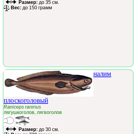
Размер:
до 35 см.
Вес:
до 150 грамм
налим
плоскоголовый
Raniceps raninus
лягушкоголов, лягвоголов
Размер:
до 30 см.