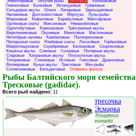
Этмоптеровые
Летучие рыбы
Тресковые
Колюшковые
Гемпиловые
Бычковые
Икталуровые
Губановые
Сельдевые акулы
Опахи
Липаровые
Удильщиковые
Налимовые
Долгохвостовые
Мерлузы
Луны-рыбы
Мороновые
Кефалевые
Барабулевые
Миктофовые
Орляковые скаты
Миксиновые
Немахейловые
Одонтобутовые
Корюшковые
Трёхгранные акулы
Веретенниковые
Окуневые
Миноговые
Маслюковые
Нитепёрые налимы
Камбаловые
Полиприоновые
Пилорылые скаты
Ромбовые скаты
Лососёвые
Горбылёвые
Макрелещуковые
Скумбриевые
Калкановые
Скорпеновые
Кошачьи акулы
Сомовые
Солеевые
Полярные акулы
Спаровые
Катрановые акулы
Плоскотелые акулы
Топориковые
Стихеевые
Игловые
Гнюсовые
Драконовые
Вогмеровые
Куньи акулы
Тригловые
Меч-рыбы
Солнечниковые
Бельдюговые
Отменить фильтр
Рыбы Балтийского моря семейства 
Тресковые (gadidae).
Всего рыб найдено:
11
тресочка
Эсмарка
Trisopterus
esmarkii