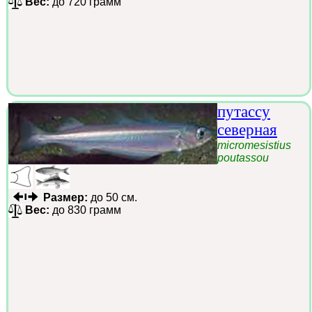
Вес:
до 720 грамм
путассу
северная
micromesistius
poutassou
Размер:
до 50 см.
Вес:
до 830 грамм