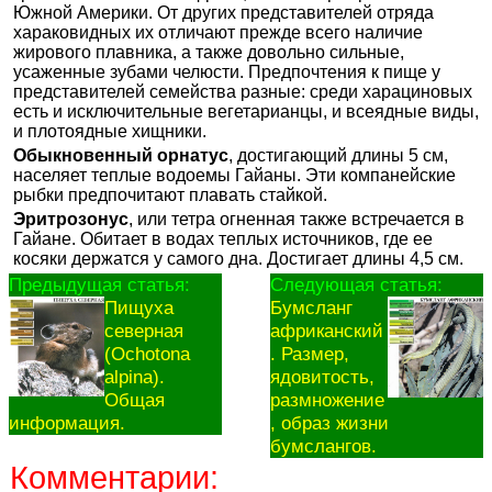
Южной Америки. От других представителей отряда
хараковидных их отличают прежде всего наличие
жирового плавника, а также довольно сильные,
усаженные зубами челюсти. Предпочтения к пище у
представителей семейства разные: среди харациновых
есть и исключительные вегетарианцы, и всеядные виды,
и плотоядные хищники.
Обыкновенный орнатус
, достигающий длины 5 см,
населяет теплые водоемы Гайаны. Эти компанейские
рыбки предпочитают плавать стайкой.
Эритрозонус
, или тетра огненная также встречается в
Гайане. Обитает в водах теплых источников, где ее
косяки держатся у самого дна. Достигает длины 4,5 см.
Предыдущая статья:
Следующая статья:
Пищуха
Бумсланг
северная
африканский
(Ochotona
. Размер,
alpina).
ядовитость,
Общая
размножение
информация.
, образ жизни
бумслангов.
Комментарии: