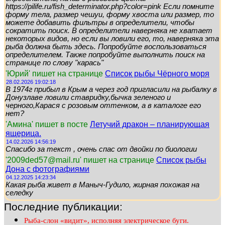
https://pilife.ru/fish_determinator.php?color=pink Если помните
форму тела, размер чешуи, форму хвоста или размер, то
можете добавить фильтры в определители, чтобы
сократить поиск. В определители наверняка не хватает
некоторых видов, но если вы ловили его, то, наверняка эта
рыба должна быть здесь. Попробуйте воспользоваться
определителем. Также попробуйте выполнить поиск на
странице по слову "карась"
'Юрий' пишет на странице
Список рыбы Чёрного моря
28.02.2026 19:02:18
В 1974г прибыл в Крым а через год пригласили на рыбалку в
Донузлаве ловили ставридку,бычка зеленого и
черного,Карася с розовым оттенком, а в каталоге его
нет?
'Амина' пишет в посте
Летучий дракон – планирующая
ящерица.
14.02.2026 14:56:19
Спасибо за текст , очень спас от двойки по биологии
'2009ded57@mail.ru' пишет на странице
Список рыбы
Дона с фотографиями
04.12.2025 14:23:34
Какая рыба живет в Маныч-Гудило, жирная похожая на
селедку
Последние публикации:
Рыба-слон «видит», исполняя электрическое буги.