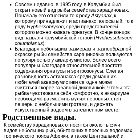
Совсем недавно, в 1995 году, в Колумбии был
открыт новый вид рыбы семейства харациновых.
Поначалу его относили то к роду
Astyanax
, к
которому принадлежит и астианакс полосатый, то к
роду
Hyphessobrycon
, среди представителей
которого можно назвать орнатуса. В конце концов
вид назвали колумбийской тетрой (
Hyphessobrycon
columbianus
).
Благодаря небольшим размерам и разнообразной
окраске рыбы семейства харациновых пользуются
популярностью у аквариумистов. Более всего
популярны благодаря относительной простоте
содержания орнатусы и эритрозонусы. Слепая
разновидность астианакса среди домашних
любителей аквариумистики сегодня может
считаться скорее забавной диковинкой. Чтобы эта
рыбка чувствовала себя комфортно, в аквариуме
необходимо разместить муляж неровных стен
пещеры с небольшими гротами, и держать
искусственный водоем в затемненном месте.
Родственные виды.
К семейству харациновых относятся около тысячи
видов небольших рыб, обитающих в пресных водоемах
тропического пояса Африки, а также Центральной и