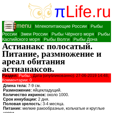
π
Life.ru
menu
|
Млекопитающие России
|
Рыбы
России
|
Змеи России
|
Рыбы Чёрного моря
|
Рыбы
Каспийского моря
|
Рыбы Волги
|
Рыбы Дона
Астианакс полосатый.
Питание, размножение и
ареал обитания
астианаксов.
Раздел:
Рыбы.
. Дата (опубликованно): 27-06-2019 14:48;
Комментарии: 0
Длина тела:
7-9 см.
Размножение:
яйцекладущий.
Количество икринок:
около 1000.
Срок инкубации:
2 дня.
Половая зрелость:
3-4 месяца.
Питание:
мелкие ракообразные, кольчатые и круглые
черви.