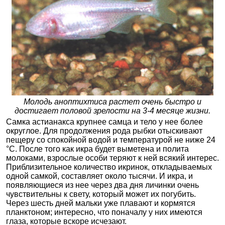
Молодь аноптихтиса растет очень быстро и
достигает половой зрелости на 3-4 месяце жизни.
Самка астианакса крупнее самца и тело у нее более
округлое. Для продолжения рода рыбки отыскивают
пещеру со спокойной водой и температурой не ниже 24
°С. После того как икра будет выметена и полита
молоками, взрослые особи теряют к ней всякий интерес.
Приблизительное количество икринок, откладываемых
одной самкой, составляет около тысячи. И икра, и
появляющиеся из нее через два дня личинки очень
чувствительны к свету, который может их погубить.
Через шесть дней мальки уже плавают и кормятся
планктоном; интересно, что поначалу у них имеются
глаза, которые вскоре исчезают.