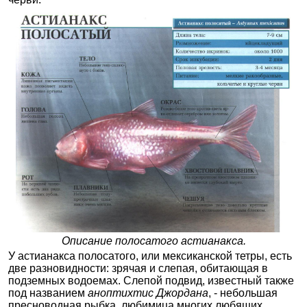
Описание полосатого астианакса.
У астианакса полосатого, или мексиканской тетры, есть
две разновидности: зрячая и слепая, обитающая в
подземных водоемах. Слепой подвид, известный также
под названием
аноптихтис Джордана
, - небольшая
пресноводная рыбка, любимица многих любящих