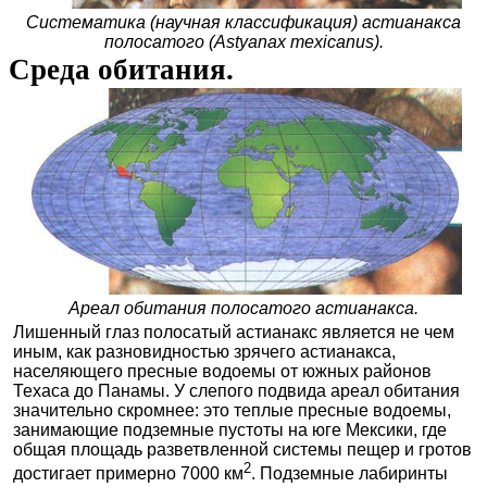
Систематика (научная классификация) астианакса
полосатого (Astyanax mexicanus).
Среда обитания.
Ареал обитания полосатого астианакса.
Лишенный глаз полосатый астианакс является не чем
иным, как разновидностью зрячего астианакса,
населяющего пресные водоемы от южных районов
Техаса до Панамы. У слепого подвида ареал обитания
значительно скромнее: это теплые пресные водоемы,
занимающие подземные пустоты на юге Мексики, где
общая площадь разветвленной системы пещер и гротов
2
достигает примерно 7000 км
. Подземные лабиринты