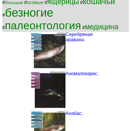
кошачьи
ящерицы
#
#
псовые
#
#
большие
безногие
#
палеонтология
медицина
#
#
Серебряная
аравана.
Аномалокарис.
Анабас.