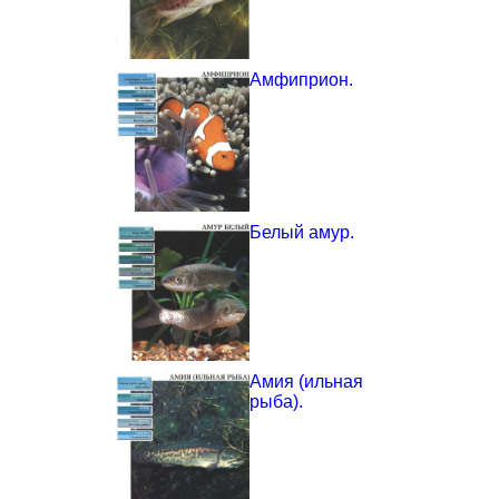
Амфиприон.
Белый амур.
Амия (ильная
рыба).