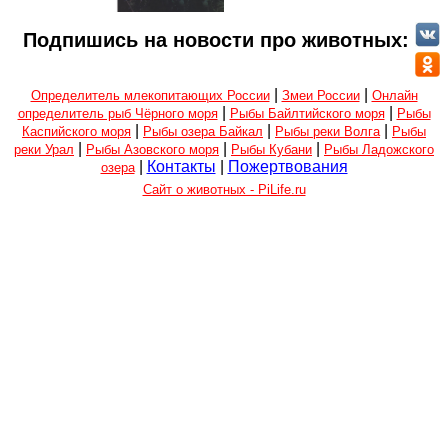
Подпишись на новости про животных:
|
|
Определитель млекопитающих России
Змеи России
Онлайн
|
|
определитель рыб Чёрного моря
Рыбы Байлтийского моря
Рыбы
|
|
|
Каспийского моря
Рыбы озера Байкал
Рыбы реки Волга
Рыбы
|
|
|
реки Урал
Рыбы Азовского моря
Рыбы Кубани
Рыбы Ладожского
|
Контакты
|
Пожертвования
озера
Сайт о животных - PiLife.ru