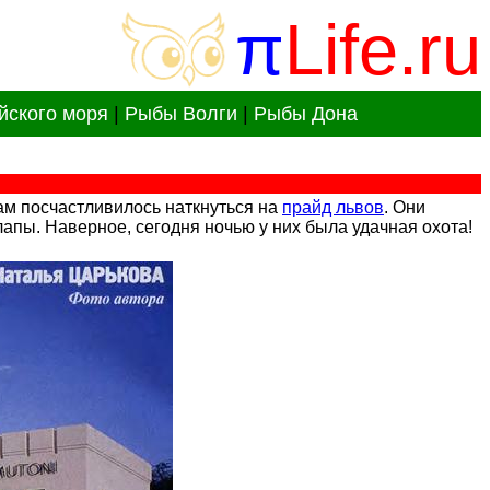
π
Life.ru
йского моря
|
Рыбы Волги
|
Рыбы Дона
нам посчастливилось наткнуться на
прайд львов
. Они
апы. Наверное, сегодня ночью у них была удачная охота!