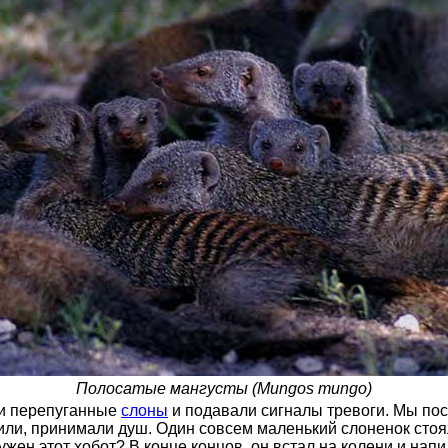
Полосатые мангусты (Mungos mungo)
ели перепуганные
слоны
и подавали сигналы тревоги. Мы пос
или, принимали душ. Один совсем маленький слоненок стоя
 нужен этот хобот? В конце концов, он встал на колени и на