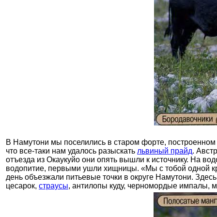
В Намутони мы поселились в старом форте, построенном 
что все-таки нам удалось разыскать
львиный прайд
. Авст
отъезда из Окаукуйо они опять вышли к источнику. На в
водопитие, первыми ушли хищницы. «Мы с тобой одной кр
день объезжали питьевые точки в округе Намутони. Здес
цесарок,
страусы
, антилопы куду, черномордые импалы, м