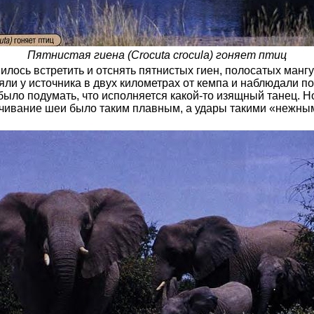
Пятнистая гиена (Crocuta crocula) гоняет птиц
лось встретить и отснять пятнистых гиен, полосатых манг
тояли у источника в двух километрах от кемпа и наблюдали
ло подумать, что исполняется какой-то изящный танец. Но 
чивание шеи было таким плавным, а удары такими «нежными