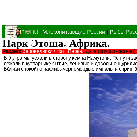
menu
|
Млекопитающие России
|
Рыбы Рос
Парк Этоша. Африка.
Раздел:
Заповедники / Нац. Парки.
. Дата (опубликованно):
В 9 утра мы уехали в сторону кемпа Намутони. По пути з
лежали в кустарнике сытые, ленивые и довольно щурились
Вблизи спокойно паслись черномордые импалы и спрингб