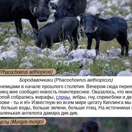
Бородавочники (Phacochoerus aethiopicus)
немцами в начале прошлого столетия. Вечером сюда перееха
риец мне сообщил новость поинтереснее. Оказалось, что м
одопой собрались жирафы,
слоны
, зебры, гну, спрингбоки и
ови - ты и я!» Известную во всем мире цитату Киплинга м
ь больше воды, больше зелени, больше птиц. На источник
аленькая антилопа дамара дик-дик.