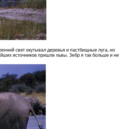
ренний свет окутывал деревья и пастбищные луга, но
айших источников пришли львы. Зебр я так больше и не