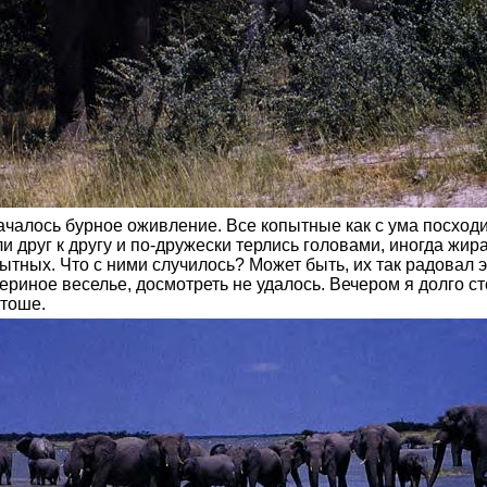
ачалось бурное оживление. Все копытные как с ума посходил
ли друг к другу и по-дружески терлись головами, иногда 
тных. Что с ними случилось? Может быть, их так радовал 
ериное веселье, досмотреть не удалось. Вечером я долго 
Этоше.