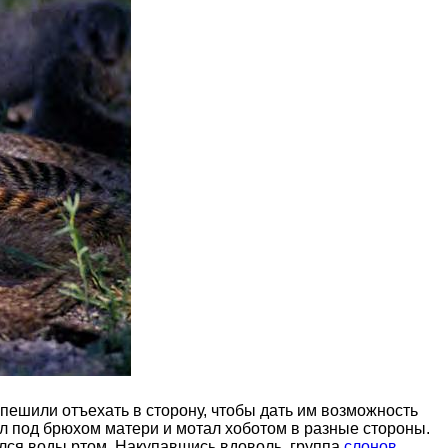
пешили отъехать в сторону, чтобы дать им возможность
л под брюхом матери и мотал хоботом в разные стороны.
пился воды ртом. Накупавшись вдоволь, группа
слонов