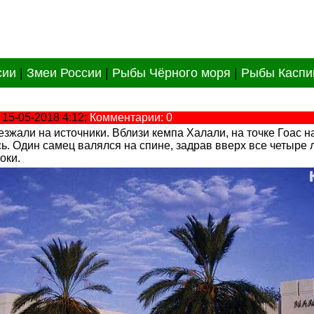
сии
|
Змеи России
|
Рыбы Чёрного моря
|
Рыбы Каспи
 15-05-2018 4:12;
Комментарии: 0
аезжали на источники. Вблизи кемпа Халали, на точке Гоас 
. Один самец валялся на спине, задрав вверх все четыре л
оки.