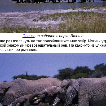
Слоны
на водопое в парке Этоша
е раз взглянуть на так полюбившихся мне зебр. Мягкий ут
акой знакомый чревовещательный рев. На какой-то из ближ
ось львиное рычание.