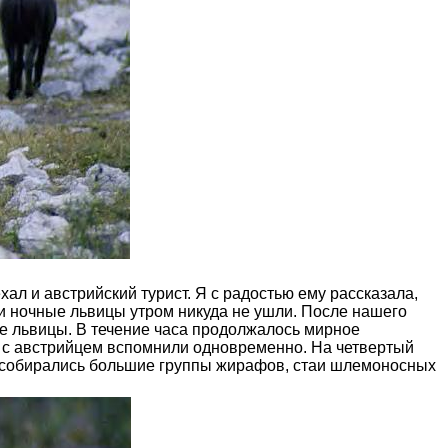
л и австрийский турист. Я с радостью ему рассказала,
ои ночные львицы утром никуда не ушли. После нашего
 две львицы. В течение часа продолжалось мирное
ы с австрийцем вспомнили одновременно. На четвертый
ах собирались большие группы жирафов, стаи шлемоносных