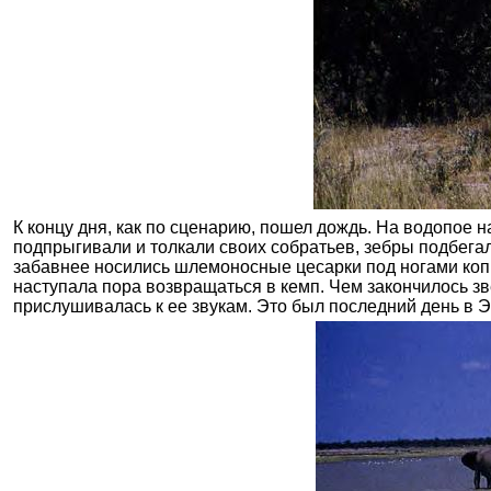
К концу дня, как по сценарию, пошел дождь. На водопое н
подпрыгивали и толкали своих собратьев, зебры подбега
забавнее носились шлемоносные цесарки под ногами копы
наступала пора возвращаться в кемп. Чем закончилось зв
прислушивалась к ее звукам. Это был последний день в 