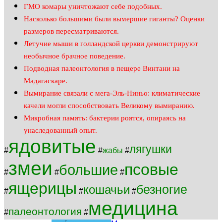
ГМО комары уничтожают себе подобных.
Насколько большими были вымершие гиганты? Оценки
размеров пересматриваются.
Летучие мыши в голландской церкви демонстрируют
необычное брачное поведение.
Подводная палеонтология в пещере Винтани на
Мадагаскаре.
Вымирание связали с мега-Эль-Ниньо: климатические
качели могли способствовать Великому вымиранию.
Микробная память: бактерии роятся, опираясь на
унаследованный опыт.
ядовитые
лягушки
#
#
жабы
#
змеи
псовые
большие
#
#
#
ящерицы
безногие
кошачьи
#
#
#
медицина
палеонтология
#
#