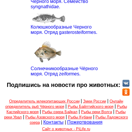
Чёрного моря. Семейство
syngnathidae.
Колюшкообразные Черного
моря. Отряд gasterosteiformes.
Солнечникообразные Чёрного
моря. Отряд zeiformes.
Подпишись на новости про животных:
|
|
Определитель млекопитающих России
Змеи России
Онлайн
|
|
определитель рыб Чёрного моря
Рыбы Байлтийского моря
Рыбы
|
|
|
Каспийского моря
Рыбы озера Байкал
Рыбы реки Волга
Рыбы
|
|
|
реки Урал
Рыбы Азовского моря
Рыбы Кубани
Рыбы Ладожского
|
Контакты
|
Пожертвования
озера
Сайт о животных - PiLife.ru