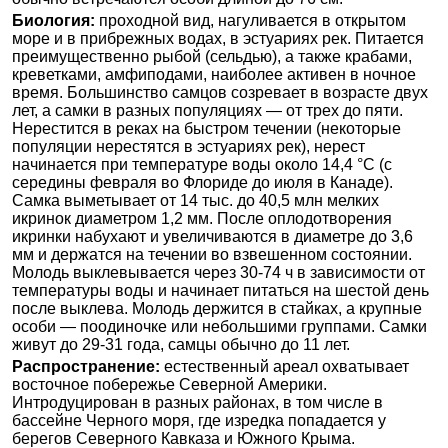
Биология:
проходной вид, нагуливается в открытом
море и в прибрежных водах, в эстуариях рек. Питается
преимущественно рыбой (сельдью), а также крабами,
креветками, амфиподами, наиболее активен в ночное
время. Большинство самцов созревает в возрасте двух
лет, а самки в разных популяциях — от трех до пяти.
Нерестится в реках на быстром течении (некоторые
популяции нерестятся в эстуариях рек), нерест
начинается при температуре воды около 14,4 °С (с
середины февраля во Флориде до июля в Канаде).
Самка выметывает от 14 тыс. до 40,5 млн мелких
икринок диаметром 1,2 мм. После оплодотворения
икринки набухают и увеличиваются в диаметре до 3,6
мм и держатся на течении во взвешенном состоянии.
Молодь выклевывается через 30-74 ч в зависимости от
температуры воды и начинает питаться на шестой день
после выклева. Молодь держится в стайках, а крупные
особи — поодиночке или небольшими группами. Самки
живут до 29-31 года, самцы обычно до 11 лет.
Распространение:
естественный ареал охватывает
восточное побережье Северной Америки.
Интродуцирован в разных районах, в том числе в
бассейне Черного моря, где изредка попадается у
берегов Северного Кавказа и Южного Крыма.