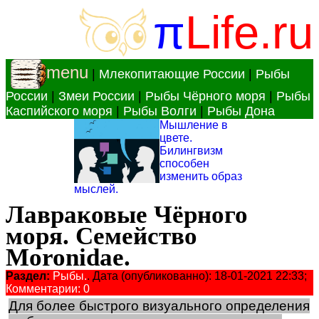
π
Life.ru
menu
|
Млекопитающие России
|
Рыбы
России
|
Змеи России
|
Рыбы Чёрного моря
|
Рыбы
Каспийского моря
|
Рыбы Волги
|
Рыбы Дона
Мышление в
цвете.
Билингвизм
способен
изменить образ
мыслей.
Лавраковые Чёрного
моря. Семейство
Moronidae.
Раздел:
Рыбы.
. Дата (опубликованно): 18-01-2021 22:33;
Комментарии: 0
Для более быстрого визуального определения