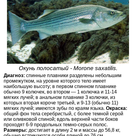
Окунь полосатый - Morone saxatilis.
Диагноз:
спинные плавники разделены небольшим
промежутком, на уровне которого тело имеет
наибольшую высоту; в первом спинном плавнике
обычно 9 колючек, во втором — 1 колючка и 11-14
мягких лучей; в анальном плавнике 3 колючки, из
которых вторая короче третьей, и 9-13 (обычно 11)
мягких лучей; имеются зубы по краям языка.
Окраска:
общий фон тела серебристый, с более темной серой
или оливковой спиной; вдоль верхней части боков
проходят 6-9 продольных темно-серых полос.
Размеры:
достигает в длину 2 м и массы до 56,8 кг,
обычно встречаются особи длиной до 76 см.