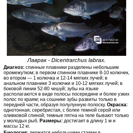
Лаврак - Dicentrarchus labrax.
Диагноз:
спинные плавники разделены небольшим
промежутком; в первом спинном плавнике 8-10 колючек,
во втором — 1 колючка и 12-14 мягких лучей; в
анальном плавнике 3 колючки и 10-12 мягких лучей; в
боковой линии 52-80 чешуй; зубы на языке
располагаются в виде полосы посередине и более узких
полос по краям; на сошнике зубы развиты только в
передней части, образуя полулунную полоску.
Окраска:
однотонная, серебристая, с более темной серой или
оливковой спиной; темные пятна на теле бывают только
у молодых рыб.
Размеры:
достигает в длину 1 м и
массы 12 кг.
Биология:
держится небольшими стаями в