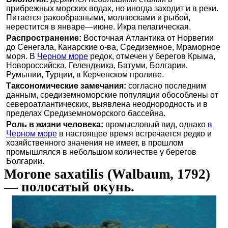
прибрежных морских водах, но иногда заходит и в реки.
Питается ракообразными, моллюсками и рыбой,
нерестится в январе—июне. Икра пелагическая.
Распространение:
Восточная Атлантика от Норвегии
до Сенегала, Канарские о-ва, Средиземное, Мраморное
моря. В
Черном море
редок, отмечен у берегов Крыма,
Новороссийска, Геленджика, Батуми, Болгарии,
Румынии, Турции, в Керченском проливе.
Таксономические замечания:
согласно последним
данным, средиземноморские популяции обособлены от
североатлантических, выявлена неоднородность и в
пределах Средиземноморского бассейна.
Роль в жизни человека:
промысловый вид, однако
в
Черном море
в настоящее время встречается редко и
хозяйственного значения не имеет, в прошлом
промышлялся в небольшом количестве у берегов
Болгарии.
Morone saxatilis (Walbaum, 1792)
— полосатый окунь.