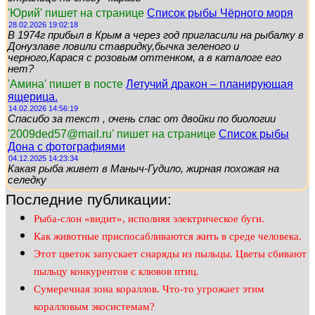
'Юрий' пишет на странице
Список рыбы Чёрного моря
28.02.2026 19:02:18
В 1974г прибыл в Крым а через год пригласили на рыбалку в
Донузлаве ловили ставридку,бычка зеленого и
черного,Карася с розовым оттенком, а в каталоге его
нет?
'Амина' пишет в посте
Летучий дракон – планирующая
ящерица.
14.02.2026 14:56:19
Спасибо за текст , очень спас от двойки по биологии
'2009ded57@mail.ru' пишет на странице
Список рыбы
Дона с фотографиями
04.12.2025 14:23:34
Какая рыба живет в Маныч-Гудило, жирная похожая на
селедку
Последние публикации:
Рыба-слон «видит», исполняя электрическое буги.
Как животные приспосабливаются жить в среде человека.
Этот цветок запускает снаряды из пыльцы. Цветы сбивают
пыльцу конкурентов с клювов птиц.
Сумеречная зона кораллов. Что-то угрожает этим
коралловым экосистемам?