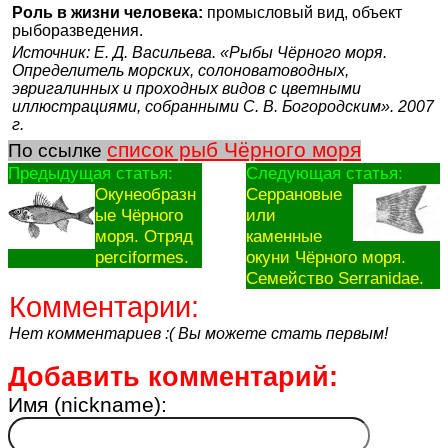
Роль в жизни человека:
промысловый вид, объект
рыборазведения.
Источник: Е. Д. Васильева. «Рыбы Чёрного моря.
Определитель морских, солоноватоводных,
эвригалинных и проходных видов с цветными
иллюстрациями, собранными С. В. Богородским». 2007
г.
список рыб Чёрного моря
По ссылке
Предыдущая статья:
Следующая статья:
Окунеобразн
Серрановые
ые Чёрного
или
моря. Отряд
каменные
perciformes.
окуни Чёрного моря.
Семейство Serranidae.
Комментарии:
Нет комментариев :( Вы можете стать первым!
Добавить комментарий:
Имя (nickname):