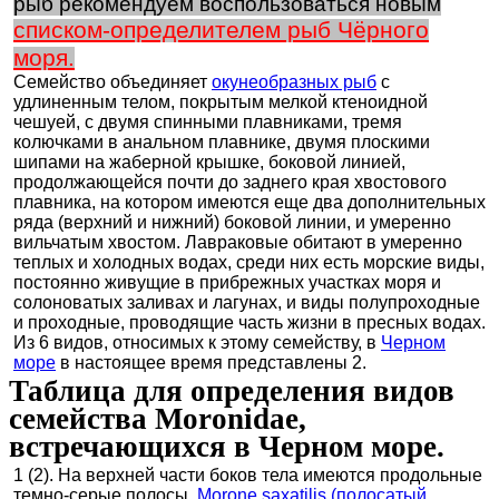
рыб рекомендуем воспользоваться новым
списком-определителем рыб Чёрного
моря.
Семейство объединяет
окунеобразных рыб
с
удлиненным телом, покрытым мелкой ктеноидной
чешуей, с двумя спинными плавниками, тремя
колючками в анальном плавнике, двумя плоскими
шипами на жаберной крышке, боковой линией,
продолжающейся почти до заднего края хвостового
плавника, на котором имеются еще два дополнительных
ряда (верхний и нижний) боковой линии, и умеренно
вильчатым хвостом. Лавраковые обитают в умеренно
теплых и холодных водах, среди них есть морские виды,
постоянно живущие в прибрежных участках моря и
солоноватых заливах и лагунах, и виды полупроходные
и проходные, проводящие часть жизни в пресных водах.
Из 6 видов, относимых к этому семейству, в
Черном
море
в настоящее время представлены 2.
Таблица для определения видов
семейства Moronidae,
встречающихся в Черном море.
1 (2). На верхней части боков тела имеются продольные
темно-серые полосы.
Morone saxatilis (полосатый