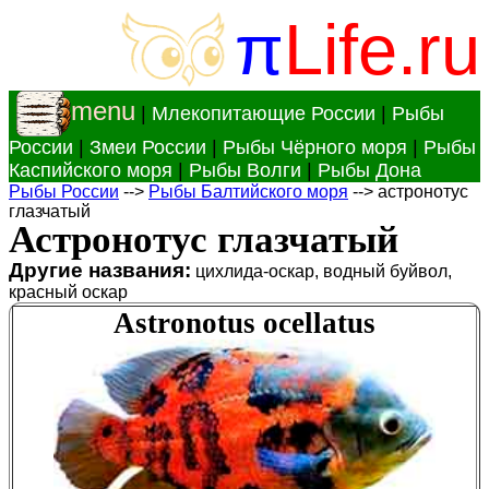
π
Life.ru
menu
|
Млекопитающие России
|
Рыбы
России
|
Змеи России
|
Рыбы Чёрного моря
|
Рыбы
Каспийского моря
|
Рыбы Волги
|
Рыбы Дона
Рыбы России
-->
Рыбы Балтийского моря
--> астронотус
глазчатый
Астронотус глазчатый
Другие названия:
цихлида-оскар, водный буйвол,
красный оскар
Astronotus ocellatus