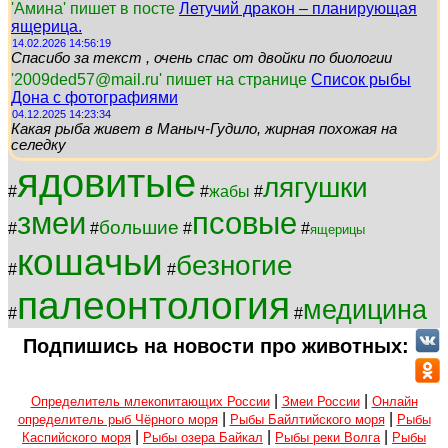
'Амина' пишет в посте
Летучий дракон – планирующая
ящерица.
14.02.2026 14:56:19
Спасибо за текст , очень спас от двойки по биологии
'2009ded57@mail.ru' пишет на странице
Список рыбы
Дона с фотографиями
04.12.2025 14:23:34
Какая рыба живет в Маныч-Гудило, жирная похожая на
селедку
ядовитые
лягушки
#
#
жабы
#
змеи
псовые
большие
#
#
#
#
ящерицы
кошачьи
безногие
#
#
палеонтология
медицина
#
#
Подпишись на новости про животных:
|
|
Определитель млекопитающих России
Змеи России
Онлайн
|
|
определитель рыб Чёрного моря
Рыбы Байлтийского моря
Рыбы
|
|
|
Каспийского моря
Рыбы озера Байкал
Рыбы реки Волга
Рыбы