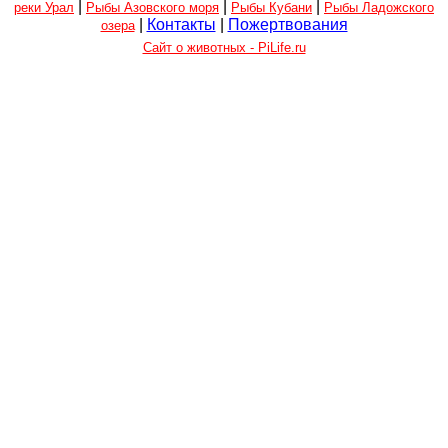
|
|
|
реки Урал
Рыбы Азовского моря
Рыбы Кубани
Рыбы Ладожского
|
Контакты
|
Пожертвования
озера
Сайт о животных - PiLife.ru