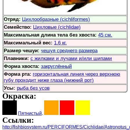
Отряд:
Цихлообразные (cichliformes)
Семейство:
Цихловые (cichlidae)
Максимальная длина тела без хвоста:
45 см.
Максимальный вес:
1.6 кг.
Размер чешуи:
чешуя среднего размера
Плавники:
с жилками и лучами и/или шипами
Форма хвоста:
закруглённый
Форма рта:
горизонтальная линия через верхнюю
губу проходит ниже глаза (нижний рот)
Усы:
рыба без усов
Окраска:
Пятнистый
.
Ссылки:
http://fishbiosystem.ru/PERCIFORMES/Cichlidae/Astronotus_o