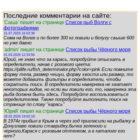
Последние комментарии на сайте:
'Саша' пишет на странице
Список рыб Волги с
фотографиями
21.07.2026 16:03:38
Сома на Волге и по более 300 кг ловили и белугу свыше 600
но уже давно
'admin' пишет на странице
Список рыбы Чёрного моря
01.03.2026 12:33:56
Юрий, не знаю что за карась, попробуйте отыскать в
определители, начав с розового цвета:
https://pilife.ru/fish_determinator.php?color=pink Если помните
форму тела, размер чешуи, форму хвоста или размер, то
можете добавить фильтры в определители, чтобы
сократить поиск. В определители наверняка не хватает
некоторых видов, но если вы ловили его, то, наверняка эта
рыба должна быть здесь. Попробуйте воспользоваться
определителем. Также попробуйте выполнить поиск на
странице по слову "карась"
'Юрий' пишет на странице
Список рыбы Чёрного моря
28.02.2026 19:02:18
В 1974г прибыл в Крым а через год пригласили на рыбалку в
Донузлаве ловили ставридку,бычка зеленого и
черного,Карася с розовым оттенком, а в каталоге его
нет?