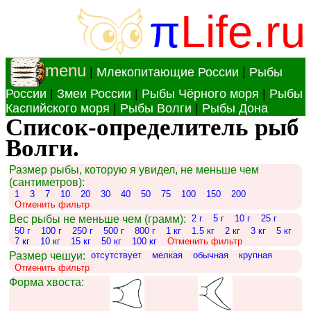
π
Life.ru
menu
|
Млекопитающие России
|
Рыбы
России
|
Змеи России
|
Рыбы Чёрного моря
|
Рыбы
Каспийского моря
|
Рыбы Волги
|
Рыбы Дона
Список-определитель рыб
Волги.
Размер рыбы, которую я увидел, не меньше чем
(сантиметров):
1
3
7
10
20
30
40
50
75
100
150
200
Отменить фильтр
Вес рыбы не меньше чем (грамм):
2 г
5 г
10 г
25 г
50 г
100 г
250 г
500 г
800 г
1 кг
1.5 кг
2 кг
3 кг
5 кг
7 кг
10 кг
15 кг
50 кг
100 кг
Отменить фильтр
Размер чешуи:
отсутствует
мелкая
обычная
крупная
Отменить фильтр
Форма хвоста: