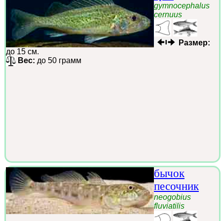
gymnocephalus
cernuus
Размер:
до 15 см.
Вес:
до 50 грамм
бычок
песочник
neogobius
fluviatilis