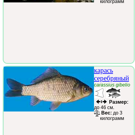
килограмм
карась
серебряный
carassius gibelio
Размер:
до 46 см.
Вес:
до 3
килограмм