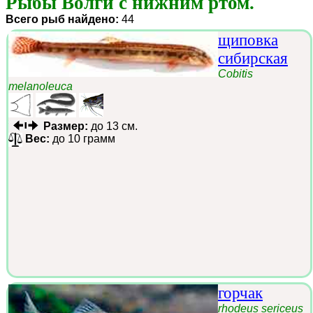
Рыбы Волги с нижним ртом.
Всего рыб найдено:
44
щиповка
сибирская
Cobitis
melanoleuca
Размер:
до 13 см.
Вес:
до 10 грамм
горчак
rhodeus sericeus