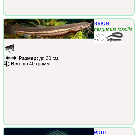
вьюн
misgurnus fossilis
Размер:
до 30 см.
Вес:
до 40 грамм
ёрш