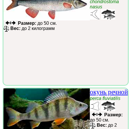
chondrostoma
nasus
Размер:
до 50 см.
Вес:
до 2 килограмм
окунь речной
perca fluviatilis
Размер:
до 50 см.
Вес:
до 2