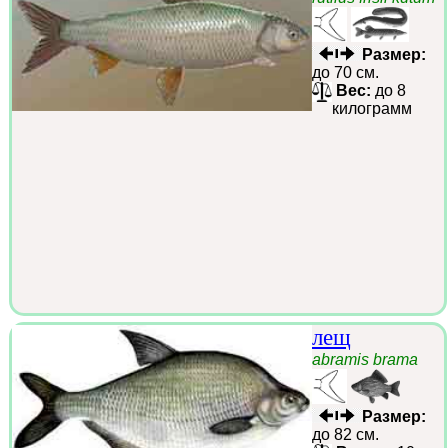
Размер:
до 70 см.
Вес:
до 8
килограмм
лещ
abramis brama
Размер:
до 82 см.