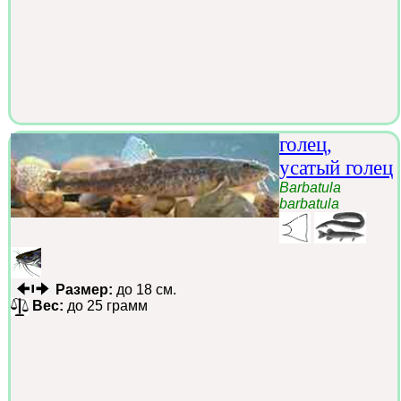
голец,
усатый голец
Barbatula
barbatula
Размер:
до 18 см.
Вес:
до 25 грамм