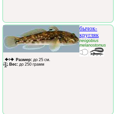
бычок-
кругляк
neogobius
melanostomus
Размер:
до 25 см.
Вес:
до 250 грамм