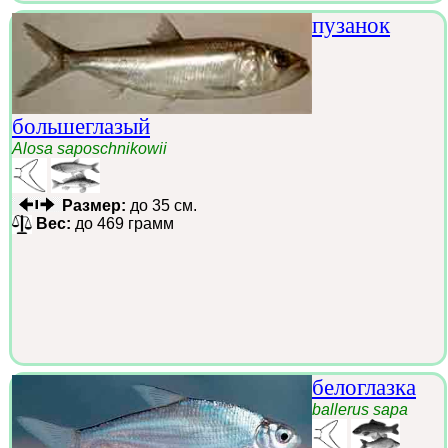
пузанок
большеглазый
Alosa saposchnikowii
Размер:
до 35 см.
Вес:
до 469 грамм
белоглазка
ballerus sapa