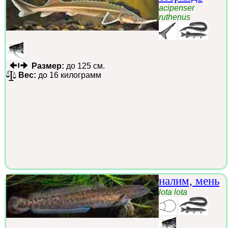
acipenser
ruthenus
Размер:
до 125 см.
Вес:
до 16 килограмм
налим, мень
lota lota