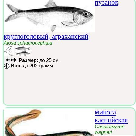
пузанок
круглоголовый, аграханский
Alosa sphaerocephala
Размер:
до 25 см.
Вес:
до 202 грамм
минога
каспийская
Caspiomyzon
wagneri