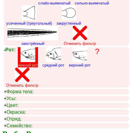
слабо-выямчатый
сильно-выямчатый
усеченный (треугольный)
закругленный
заострённый
Отменить фильтр
-
Рот:
?
нижний рот
средний рот
верхний рот
Отменить фильтр
+
Форма тела:
+
Усы:
+
Цвет:
+
Окраска:
+
Отряд:
+
Семейство: