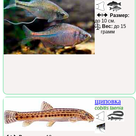
Размер:
до 10 см.
Вес:
до 15
грамм
щиповка
cobitis taenia