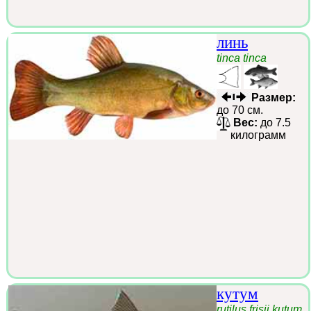
линь
tinca tinca
Размер:
до 70 см.
Вес:
до 7.5
килограмм
кутум
rutilus frisii kutum