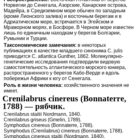
Норвегии до Сенегала, Азорские, Канарские острова,
Мадейра, в Средиземном море обычен по западным
(кроме Лионского залива) и восточным берегам и в
Адриатическом море, встречается в Эгейском и
Мраморном морях, в Босфоре. В Черном море известен
лишь по единичным находкам у берегов Болгарии,
Румынии и Турции.
Таксономические замечания:
в некоторых
публикациях в качестве младшего синонима C. julis
приводится C. atlantica Gunther, 1862. Молекулярно-
генетические исследования подтвердили видовую
самостоятельность атлантического морского юнкера,
распространенного у берегов Кабо-Верде и вдоль
побережья Африки к югу от Сенегала.
Роль в жизни человека:
хозяйственного значения не
имеет.
Crenilabrus cinereus (Bonnaterre,
1788) — рябчик.
Crenilabrus staitii Nordmann, 1840.
Crenilabrus griseus (Gmelin, 1789).
Symphodus cinereus (Bonnaterre, 1788).
Symphodus (Crenilabrus) cinereus (Bonnaterre, 1788).
Symphodus cinereus staitii (Nordmann, 1840).