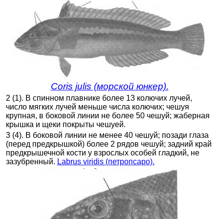
Coris julis (морской юнкер).
2 (1). В спинном плавнике более 13 колючих лучей,
число мягких лучей меньше числа колючих; чешуя
крупная, в боковой линии не более 50 чешуй; жаберная
крышка и щеки покрыты чешуей.
3 (4). В боковой линии не менее 40 чешуй; позади глаза
(перед предкрышкой) более 2 рядов чешуй; задний край
предкрышечной кости у взрослых особей гладкий, не
зазубренный.
Labrus viridis (петропсаро).