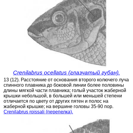
Crenilabrus ocellatus (глазчатый губан).
13 (12). Расстояние от основания второго колючего луча
спинного плавника до боковой линии более половины
длины мягкой части плавника; голый участок жаберной
крышки небольшой, в большей или меньшей степени
отличается по цвету от других пятен и полос на
жаберной крышке; на вершине головы 35-90 пор.
Crenilabrus roissali (перепелка).