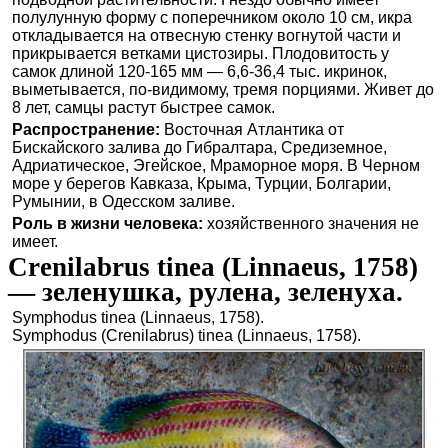
полулунную форму с поперечником около 10 см, икра
откладывается на отвесную стенку вогнутой части и
прикрывается ветками цистозиры. Плодовитость у
самок длиной 120-165 мм — 6,6-36,4 тыс. икринок,
выметывается, по-видимому, тремя порциями. Живет до
8 лет, самцы растут быстрее самок.
Распространение:
Восточная Атлантика от
Бискайского залива до Гибралтара, Средиземное,
Адриатическое, Эгейское, Мраморное моря. В Черном
море у берегов Кавказа, Крыма, Турции, Болгарии,
Румынии, в Одесском заливе.
Роль в жизни человека:
хозяйственного значения не
имеет.
Crenilabrus tinea (Linnaeus, 1758)
— зеленушка, рулена, зеленуха.
Symphodus tinea (Linnaeus, 1758).
Symphodus (Crenilabrus) tinea (Linnaeus, 1758).