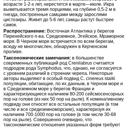
возрасте 1-2-х лет, нерестится в марте—июле. Икра
выметывается тремя порциями, на глубине 0,5-2 м в
гнезда, построенные самцами между зарослями
цистозиры. Живет до 5-6 лет, самцы растут быстрее
самок.
Распространение:
Восточная Атлантика у берегов
Пиренейского п-ва. Средиземное, Эгейское, Мраморное
моря. В Черном море встречается по всем берегам,
всюду не многочислен, обнаружен в Керченском
проливе.
Таксономические замечания:
в большинстве
современных публикаций род Crenilabrus считается
подродом рода Symphodus, что, однако, не согласуется
с уровнем различий в строении черепа. Некоторые
авторы выделяют в особый подвид C. cinereus staitii
популяции, обитающие, по их данным, в Черном море и
в Средиземном море у берегов Франции и
характеризующиеся наличием 80-200 сейсмосенсорных
пор на голове (из них 50 пор на рыле). К номинативному
подвиду они относят все остальные популяции (в том
числе и все средиземноморские), характеризуя их
наличием 700-1000 пор на голове (в том числе 30-68
пор на рыле). Совершенно очевидно, что
таксономические отношения указанных форм требуют