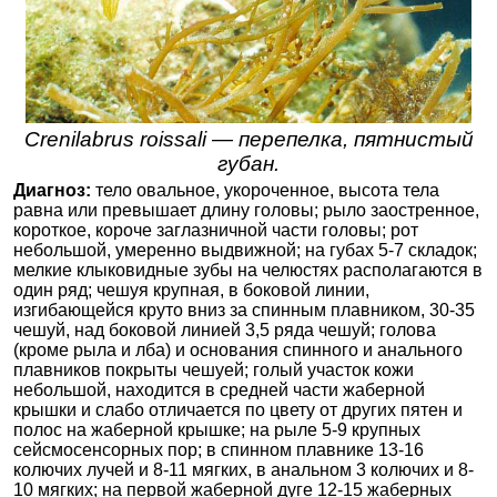
Crenilabrus roissali — перепелка, пятнистый
губан.
Диагноз:
тело овальное, укороченное, высота тела
равна или превышает длину головы; рыло заостренное,
короткое, короче заглазничной части головы; рот
небольшой, умеренно выдвижной; на губах 5-7 складок;
мелкие клыковидные зубы на челюстях располагаются в
один ряд; чешуя крупная, в боковой линии,
изгибающейся круто вниз за спинным плавником, 30-35
чешуй, над боковой линией 3,5 ряда чешуй; голова
(кроме рыла и лба) и основания спинного и анального
плавников покрыты чешуей; голый участок кожи
небольшой, находится в средней части жаберной
крышки и слабо отличается по цвету от других пятен и
полос на жаберной крышке; на рыле 5-9 крупных
сейсмосенсорных пор; в спинном плавнике 13-16
колючих лучей и 8-11 мягких, в анальном 3 колючих и 8-
10 мягких; на первой жаберной дуге 12-15 жаберных