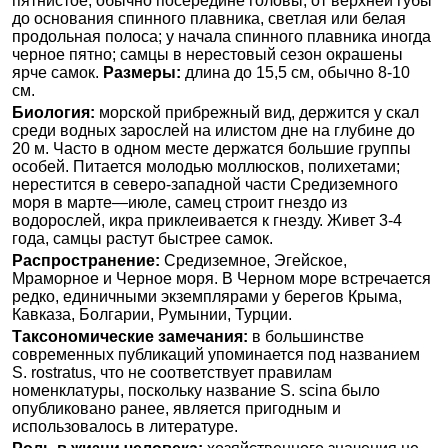
пятнистое; обычно посередине головы, от верхней губы
до основания спинного плавника, светлая или белая
продольная полоса; у начала спинного плавника иногда
черное пятно; самцы в нерестовый сезон окрашены
ярче самок.
Размеры:
длина до 15,5 см, обычно 8-10
см.
Биология:
морской прибрежный вид, держится у скал
среди водных зарослей на илистом дне на глубине до
20 м. Часто в одном месте держатся большие группы
особей. Питается молодью моллюсков, полихетами;
нерестится в северо-западной части Средиземного
моря в марте—июле, самец строит гнездо из
водорослей, икра приклеивается к гнезду. Живет 3-4
года, самцы растут быстрее самок.
Распространение:
Средиземное, Эгейское,
Мраморное и Черное моря. В Черном море встречается
редко, единичными экземплярами у берегов Крыма,
Кавказа, Болгарии, Румынии, Турции.
Таксономические замечания:
в большинстве
современных публикаций упоминается под названием
S. rostratus, что не соответствует правилам
номенклатуры, поскольку название S. scina было
опубликовано ранее, является пригодным и
использовалось в литературе.