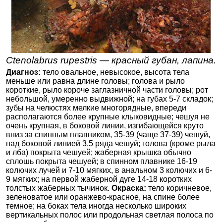
Ctenolabrus rupestris — красный губан, лапина.
Диагноз:
тело овальное, невысокое, высота тела
меньше или равна длине головы; голова и рыло
короткие, рыло короче заглазничной части головы; рот
небольшой, умеренно выдвижной; на губах 5-7 складок;
зубы на челюстях мелкие многорядные, впереди
располагаются более крупные клыковидные; чешуя не
очень крупная, в боковой линии, изгибающейся круто
вниз за спинным плавником, 35-39 (чаще 37-39) чешуй,
над боковой линией 3,5 ряда чешуй; голова (кроме рыла
и лба) покрыта чешуей; жаберная крышка обычно
сплошь покрыта чешуей; в спинном плавнике 16-19
колючих лучей и 7-10 мягких, в анальном 3 колючих и 6-
9 мягких; на первой жаберной дуге 14-18 коротких
толстых жаберных тычинок.
Окраска:
тело коричневое,
зеленоватое или оранжево-красное, на спине более
темное; на боках тела иногда несколько широких
вертикальных полос или продольная светлая полоса по