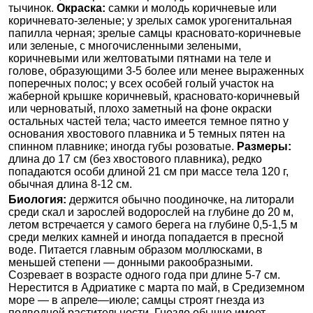
тычинок.
Окраска:
самки и молодь коричневые или
коричневато-зеленые; у зрелых самок урогенитальная
папилла черная; зрелые самцы красновато-коричневые
или зеленые, с многочисленными зелеными,
коричневыми или желтоватыми пятнами на теле и
голове, образующими 3-5 более или менее выраженных
поперечных полос; у всех особей голый участок на
жаберной крышке коричневый, красновато-коричневый
или черноватый, плохо заметный на фоне окраски
остальных частей тела; часто имеется темное пятно у
основания хвостового плавника и 5 темных пятен на
спинном плавнике; иногда губы розоватые.
Размеры:
длина до 17 см (без хвостового плавника), редко
попадаются особи длиной 21 см при массе тела 120 г,
обычная длина 8-12 см.
Биология:
держится обычно поодиночке, на литорали
среди скал и зарослей водорослей на глубине до 20 м,
летом встречается у самого берега на глубине 0,5-1,5 м
среди мелких камней и иногда попадается в пресной
воде. Питается главным образом моллюсками, в
меньшей степени — донными ракообразными.
Созревает в возрасте одного года при длине 5-7 см.
Нерестится в Адриатике с марта по май, в Средиземном
море — в апреле—июле; самцы строят гнезда из
подводной растительности. Гнездо обычно имеет