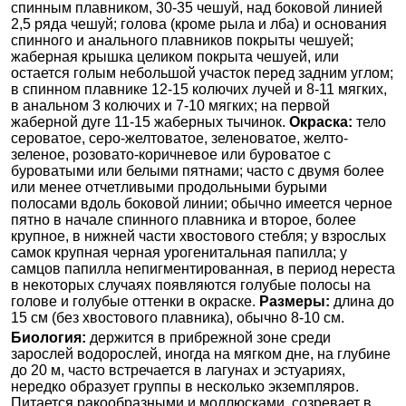
спинным плавником, 30-35 чешуй, над боковой линией
2,5 ряда чешуй; голова (кроме рыла и лба) и основания
спинного и анального плавников покрыты чешуей;
жаберная крышка целиком покрыта чешуей, или
остается голым небольшой участок перед задним углом;
в спинном плавнике 12-15 колючих лучей и 8-11 мягких,
в анальном 3 колючих и 7-10 мягких; на первой
жаберной дуге 11-15 жаберных тычинок.
Окраска:
тело
сероватое, серо-желтоватое, зеленоватое, желто-
зеленое, розовато-коричневое или буроватое с
буроватыми или белыми пятнами; часто с двумя более
или менее отчетливыми продольными бурыми
полосами вдоль боковой линии; обычно имеется черное
пятно в начале спинного плавника и второе, более
крупное, в нижней части хвостового стебля; у взрослых
самок крупная черная урогенитальная папилла; у
самцов папилла непигментированная, в период нереста
в некоторых случаях появляются голубые полосы на
голове и голубые оттенки в окраске.
Размеры:
длина до
15 см (без хвостового плавника), обычно 8-10 см.
Биология:
держится в прибрежной зоне среди
зарослей водорослей, иногда на мягком дне, на глубине
до 20 м, часто встречается в лагунах и эстуариях,
нередко образует группы в несколько экземпляров.
Питается ракообразными и моллюсками, созревает в