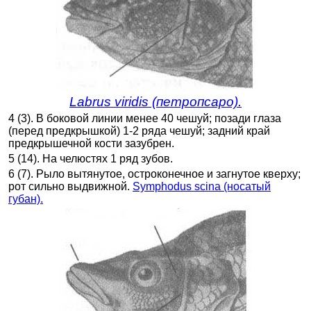
Labrus viridis (петропсаро).
4 (3). В боковой линии менее 40 чешуй; позади глаза
(перед предкрышкой) 1-2 ряда чешуй; задний край
предкрышечной кости зазубрен.
5 (14). На челюстях 1 ряд зубов.
6 (7). Рыло вытянутое, остроконечное и загнутое кверху;
рот сильно выдвижной.
Symphodus scina (носатый
губан).