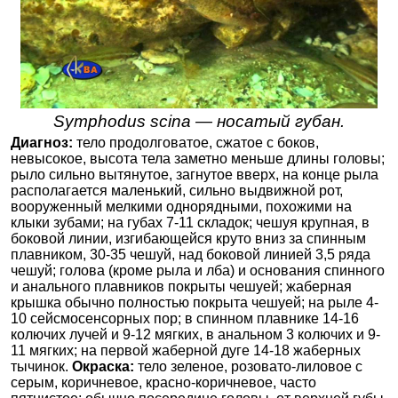
Symphodus scina — носатый губан.
Диагноз:
тело продолговатое, сжатое с боков,
невысокое, высота тела заметно меньше длины головы;
рыло сильно вытянутое, загнутое вверх, на конце рыла
располагается маленький, сильно выдвижной рот,
вооруженный мелкими однорядными, похожими на
клыки зубами; на губах 7-11 складок; чешуя крупная, в
боковой линии, изгибающейся круто вниз за спинным
плавником, 30-35 чешуй, над боковой линией 3,5 ряда
чешуй; голова (кроме рыла и лба) и основания спинного
и анального плавников покрыты чешуей; жаберная
крышка обычно полностью покрыта чешуей; на рыле 4-
10 сейсмосенсорных пор; в спинном плавнике 14-16
колючих лучей и 9-12 мягких, в анальном 3 колючих и 9-
11 мягких; на первой жаберной дуге 14-18 жаберных
тычинок.
Окраска:
тело зеленое, розовато-лиловое с
серым, коричневое, красно-коричневое, часто