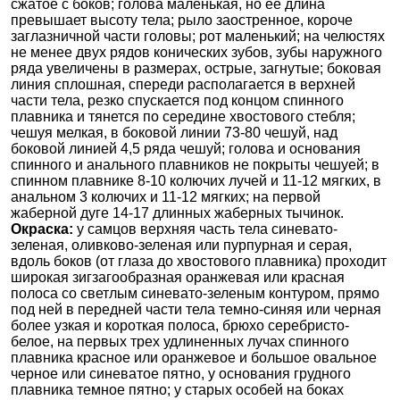
сжатое с боков; голова маленькая, но ее длина
превышает высоту тела; рыло заостренное, короче
заглазничной части головы; рот маленький; на челюстях
не менее двух рядов конических зубов, зубы наружного
ряда увеличены в размерах, острые, загнутые; боковая
линия сплошная, спереди располагается в верхней
части тела, резко спускается под концом спинного
плавника и тянется по середине хвостового стебля;
чешуя мелкая, в боковой линии 73-80 чешуй, над
боковой линией 4,5 ряда чешуй; голова и основания
спинного и анального плавников не покрыты чешуей; в
спинном плавнике 8-10 колючих лучей и 11-12 мягких, в
анальном 3 колючих и 11-12 мягких; на первой
жаберной дуге 14-17 длинных жаберных тычинок.
Окраска:
у самцов верхняя часть тела синевато-
зеленая, оливково-зеленая или пурпурная и серая,
вдоль боков (от глаза до хвостового плавника) проходит
широкая зигзагообразная оранжевая или красная
полоса со светлым синевато-зеленым контуром, прямо
под ней в передней части тела темно-синяя или черная
более узкая и короткая полоса, брюхо серебристо-
белое, на первых трех удлиненных лучах спинного
плавника красное или оранжевое и большое овальное
черное или синеватое пятно, у основания грудного
плавника темное пятно; у старых особей на боках