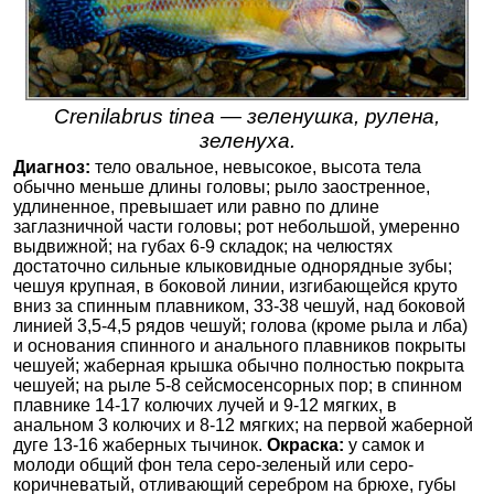
Crenilabrus tinea — зеленушка, рулена,
зеленуха.
Диагноз:
тело овальное, невысокое, высота тела
обычно меньше длины головы; рыло заостренное,
удлиненное, превышает или равно по длине
заглазничной части головы; рот небольшой, умеренно
выдвижной; на губах 6-9 складок; на челюстях
достаточно сильные клыковидные однорядные зубы;
чешуя крупная, в боковой линии, изгибающейся круто
вниз за спинным плавником, 33-38 чешуй, над боковой
линией 3,5-4,5 рядов чешуй; голова (кроме рыла и лба)
и основания спинного и анального плавников покрыты
чешуей; жаберная крышка обычно полностью покрыта
чешуей; на рыле 5-8 сейсмосенсорных пор; в спинном
плавнике 14-17 колючих лучей и 9-12 мягких, в
анальном 3 колючих и 8-12 мягких; на первой жаберной
дуге 13-16 жаберных тычинок.
Окраска:
у самок и
молоди общий фон тела серо-зеленый или серо-
коричневатый, отливающий серебром на брюхе, губы