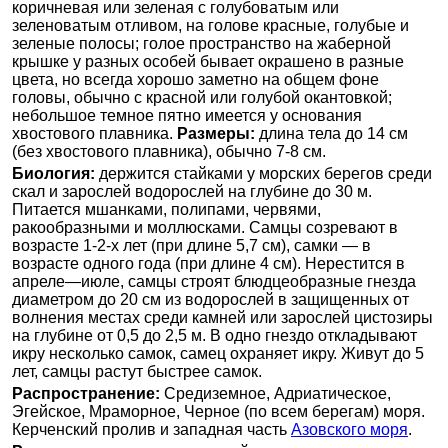
коричневая или зеленая с голубоватым или
зеленоватым отливом, на голове красные, голубые и
зеленые полосы; голое пространство на жаберной
крышке у разных особей бывает окрашено в разные
цвета, но всегда хорошо заметно на общем фоне
головы, обычно с красной или голубой окантовкой;
небольшое темное пятно имеется у основания
хвостового плавника.
Размеры:
длина тела до 14 см
(без хвостового плавника), обычно 7-8 см.
Биология:
держится стайками у морских берегов среди
скал и зарослей водорослей на глубине до 30 м.
Питается мшанками, полипами, червями,
ракообразными и моллюсками. Самцы созревают в
возрасте 1-2-х лет (при длине 5,7 см), самки — в
возрасте одного года (при длине 4 см). Нерестится в
апреле—июле, самцы строят блюдцеобразные гнезда
диаметром до 20 см из водорослей в защищенных от
волнения местах среди камней или зарослей цистозиры
на глубине от 0,5 до 2,5 м. В одно гнездо откладывают
икру несколько самок, самец охраняет икру. Живут до 5
лет, самцы растут быстрее самок.
Распространение:
Средиземное, Адриатическое,
Эгейское, Мраморное, Черное (по всем берегам) моря.
Керченский пролив и западная часть
Азовского моря
.