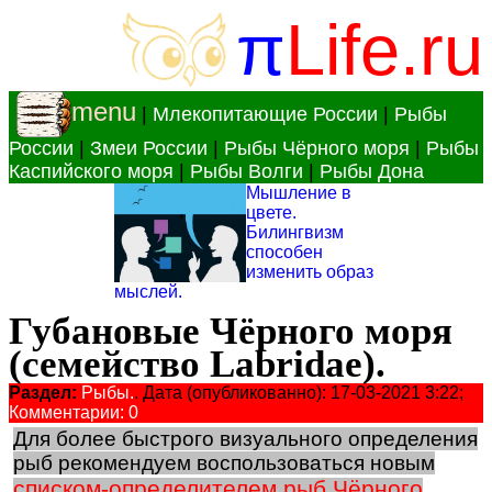
π
Life.ru
menu
|
Млекопитающие России
|
Рыбы
России
|
Змеи России
|
Рыбы Чёрного моря
|
Рыбы
Каспийского моря
|
Рыбы Волги
|
Рыбы Дона
Мышление в
цвете.
Билингвизм
способен
изменить образ
мыслей.
Губановые Чёрного моря
(семейство Labridae).
Раздел:
Рыбы.
. Дата (опубликованно): 17-03-2021 3:22;
Комментарии: 0
Для более быстрого визуального определения
рыб рекомендуем воспользоваться новым
списком-определителем рыб Чёрного