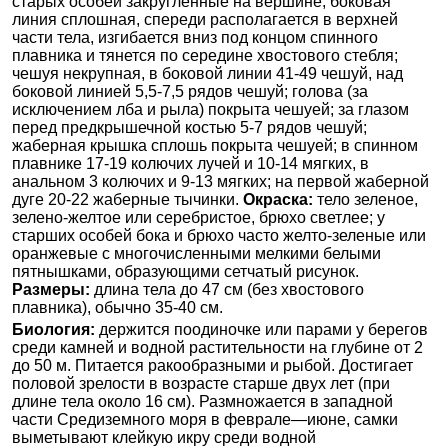
старых особей закругленные на вершине; боковая
линия сплошная, спереди располагается в верхней
части тела, изгибается вниз под концом спинного
плавника и тянется по середине хвостового стебля;
чешуя некрупная, в боковой линии 41-49 чешуй, над
боковой линией 5,5-7,5 рядов чешуй; голова (за
исключением лба и рыла) покрыта чешуей; за глазом
перед предкрышечной костью 5-7 рядов чешуй;
жаберная крышка сплошь покрыта чешуей; в спинном
плавнике 17-19 колючих лучей и 10-14 мягких, в
анальном 3 колючих и 9-13 мягких; на первой жаберной
дуге 20-22 жаберные тычинки.
Окраска:
тело зеленое,
зелено-желтое или серебристое, брюхо светлее; у
старших особей бока и брюхо часто желто-зеленые или
оранжевые с многочисленными мелкими белыми
пятнышками, образующими сетчатый рисунок.
Размеры:
длина тела до 47 см (без хвостового
плавника), обычно 35-40 см.
Биология:
держится поодиночке или парами у берегов
среди камней и водной растительности на глубине от 2
до 50 м. Питается ракообразными и рыбой. Достигает
половой зрелости в возрасте старше двух лет (при
длине тела около 16 см). Размножается в западной
части Средиземного моря в феврале—июне, самки
выметывают клейкую икру среди водной