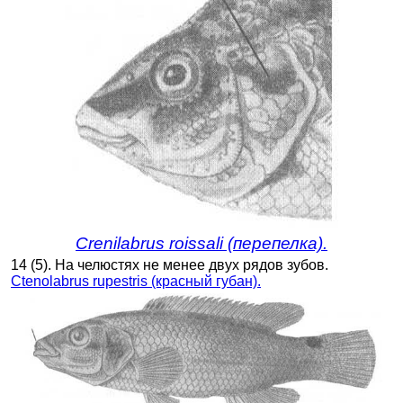
Crenilabrus roissali (перепелка).
14 (5). На челюстях не менее двух рядов зубов.
Ctenolabrus rupestris (красный губан).