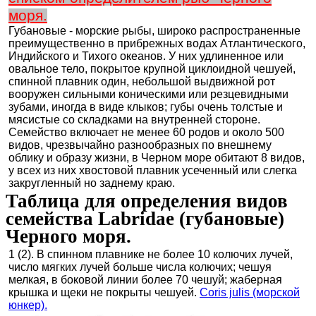
моря.
Губановые - морские рыбы, широко распространенные
преимущественно в прибрежных водах Атлантического,
Индийского и Тихого океанов. У них удлиненное или
овальное тело, покрытое крупной циклоидной чешуей,
спинной плавник один, небольшой выдвижной рот
вооружен сильными коническими или резцевидными
зубами, иногда в виде клыков; губы очень толстые и
мясистые со складками на внутренней стороне.
Семейство включает не менее 60 родов и около 500
видов, чрезвычайно разнообразных по внешнему
облику и образу жизни, в Черном море обитают 8 видов,
у всех из них хвостовой плавник усеченный или слегка
закругленный но заднему краю.
Таблица для определения видов
семейства Labridae (губановые)
Черного моря.
1 (2). В спинном плавнике не более 10 колючих лучей,
число мягких лучей больше числа колючих; чешуя
мелкая, в боковой линии более 70 чешуй; жаберная
крышка и щеки не покрыты чешуей.
Coris julis (морской
юнкер).