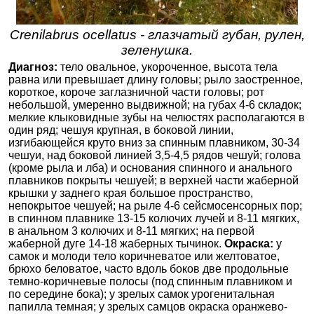
Crenilabrus ocellatus - глазчатый губан, рулен,
зеленушка.
Диагноз:
тело овальное, укороченное, высота тела
равна или превышает длину головы; рыло заостренное,
короткое, короче заглазничной части головы; рот
небольшой, умеренно выдвижной; на губах 4-6 складок;
мелкие клыковидные зубы на челюстях располагаются в
один ряд; чешуя крупная, в боковой линии,
изгибающейся круто вниз за спинным плавником, 30-34
чешуи, над боковой линией 3,5-4,5 рядов чешуй; голова
(кроме рыла и лба) и основания спинного и анального
плавников покрыты чешуей; в верхней части жаберной
крышки у заднего края большое пространство,
непокрытое чешуей; на рыле 4-6 сейсмосенсорных пор;
в спинном плавнике 13-15 колючих лучей и 8-11 мягких,
в анальном 3 колючих и 8-11 мягких; на первой
жаберной дуге 14-18 жаберных тычинок.
Окраска:
у
самок и молоди тело коричневатое или желтоватое,
брюхо беловатое, часто вдоль боков две продольные
темно-коричневые полосы (под спинным плавником и
по середине бока); у зрелых самок урогенитальная
папилла темная; у зрелых самцов окраска оранжево-