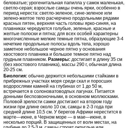
беловатые; урогенитальная папилла у самок маленькая,
светло-серая; взрослые самцы очень ярки, особенно в
период нереста: светло-зеленое, сине-зеленое или
зелено-желтое тело расчерчено продольными рядами
красных пятен, верхняя часть головы ярко-синяя, на
плавниках чередуются голубые, зеленые, красные и
желтые полоски и пятна; для всех особей характерны
многочисленные мелкие темные пятна, образующие 3-4
нечеткие продольные полосы вдоль тела, хорошо
заметное небольшое черное пятно у основания
хвостового плавника и большое темное пятно над
грудным плавником.
Размеры:
достигает в длину 35 см
(без хвостового плавника), массы 290 г, обычная длина
20-25 см.
Биология:
обычно держится небольшими стайками в
прибрежных участках моря среди скал и поросших
водорослями камней на глубинах от 1 до 50 м,
встречается в солоноватоводпых лагунах. Питается
донными беспозвоночными, в основном моллюсками.
Половой зрелости самки достигают на втором году
жизни при длине около 10 см, самцы в 2-3 года при
средней длине 10,5 см. У берегов Африки нерестится в
марте—июне, в Черном море — в мае—июне, в
несколько порций. В защищенных от волн местах, на
глубине до 2,5-3 м, самцы строят округлые или