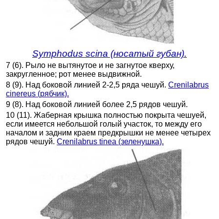
Symphodus scina (носатый губан).
7 (6). Рыло не вытянутое и не загнутое кверху,
закругленное; рот менее выдвижной.
8 (9). Над боковой линией 2-2,5 ряда чешуй.
Crenilabrus
cinereus (рябчик).
9 (8). Над боковой линией более 2,5 рядов чешуй.
10 (11). Жаберная крышка полностью покрыта чешуей,
если имеется небольшой голый участок, то между его
началом и задним краем предкрышки не менее четырех
рядов чешуй.
Crenilabrus tinea (зеленушка).