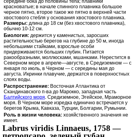
середине бока до половины тела; плавники
красноватые; в начале спинного плавника большое
черное пятно, второе такое же пятно в верхней части
хвостового стебля у основания хвостового плавника.
Размеры:
длина до 18 см (без хвостового плавника),
обычно 10-12 см.
Биология:
держится у каменистых, заросших
растительностью берегов на глубине до 50 м, иногда
небольшими стайками, взрослые особи
придерживаются больших глубин. Питается
ракообразными, моллюсками, мшанками. Нерестится в
Северном море в апреле—августе, в Средиземном — с
января по июль, в Черном — с середины мая до
августа. Икринки плавучие, держатся в поверхностных
слоях воды.
Распространение:
Восточная Атлантика от
Скандинавского п-ва до Марокко, западная часть
Балтийского моря
. Средиземное, Эгейское, Мраморное
моря. В Черном море изредка единично встречается у
берегов Крыма, Кавказа, Турции, Болгарии, Румынии.
Роль в жизни человека:
хозяйственного значения не
имеет.
Labrus viridis Linnaeus, 1758 —
петропсаро, зеленый губан.