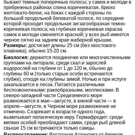
бывают темные поперечные полосы; у самок и молоди в
прибрежных районах спина коричневатая, брюхо
желтовато-белое, на боках с каждой стороны по
большой продольной беловатой полосе, по середине
которой проходит продольная зигзагообразная темно-
коричневая полоса; на глубинах коричневая окраска
самок и молоди сменяется красной; у всех рыб имеется
черное пятно на заднем крае жаберной крышки.
Размеры:
достигает длины 25 см (без хвостового
плавника), обычно 15-20 см.
Биология:
держится поодиночке или многочисленными
группами на литорали, среди скал и зарослей
водорослей на глубине от 1 до 120 м, обычно до
глубины 60 м (только старые особи встречаются
глубже), отходя на глубины зимой. Ночью и при испуге
закапывается в песок. Питается различными
беспозвоночными: ракообразными, моллюсками. В
северо-западной части Средиземного моря
размножается в мае—августе, в южной части — в
апреле—августе, в Черном море размножение не
отмечено. Созревает в возрасте одного года,
выметывает пелагическую икру. Гермафродит: среди
мелких особей преобладают самки, среди рыб длиной
свыше 15 см встречаются только самцы.
Распространение:
Восточная Атлантика от берегов