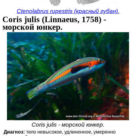
Ctenolabrus rupestris (красный губан).
Coris julis (Linnaeus, 1758) -
морской юнкер.
Coris julis - морской юнкер.
Диагноз:
тело невысокое, удлиненное, умеренно