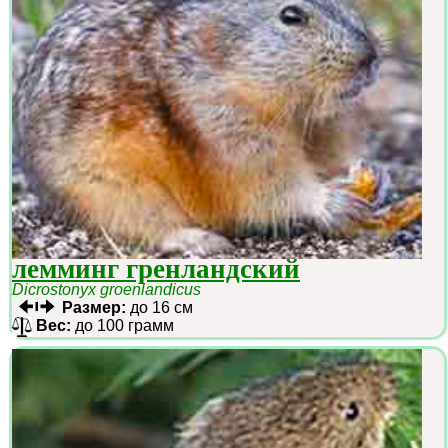
лемминг гренландский
Dicrostonyx groenlandicus
Размер:
до 16 см
Вес:
до 100 грамм