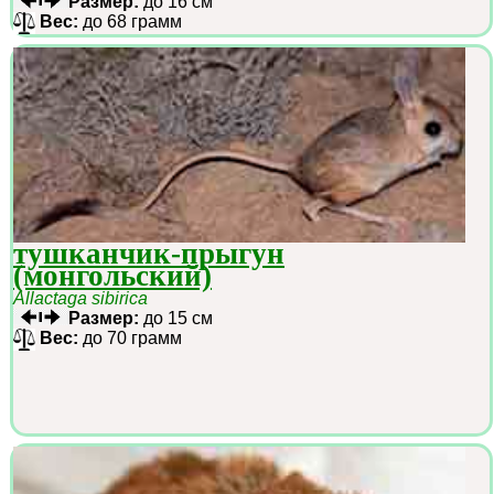
Размер:
до 16 см
Вес:
до 68 грамм
тушканчик-прыгун
(монгольский)
Allactaga sibirica
Размер:
до 15 см
Вес:
до 70 грамм