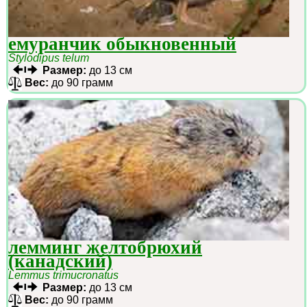
емуранчик обыкновенный
Stylodipus telum
Размер:
до 13 см
Вес:
до 90 грамм
лемминг желтобрюхий
(канадский)
Lemmus trimucronatus
Размер:
до 13 см
Вес:
до 90 грамм