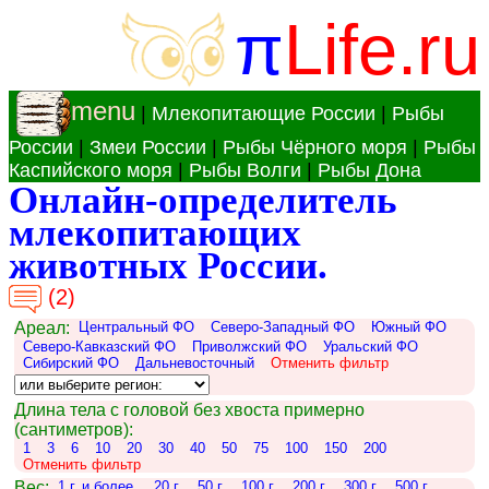
π
Life.ru
menu
|
Млекопитающие России
|
Рыбы
России
|
Змеи России
|
Рыбы Чёрного моря
|
Рыбы
Каспийского моря
|
Рыбы Волги
|
Рыбы Дона
Онлайн-определитель
млекопитающих
животных России.
(2)
Ареал:
Центральный ФО
Северо-Западный ФО
Южный ФО
Северо-Кавказский ФО
Приволжский ФО
Уральский ФО
Сибирский ФО
Дальневосточный
Отменить фильтр
Длина тела с головой без хвоста примерно
(сантиметров):
1
3
6
10
20
30
40
50
75
100
150
200
Отменить фильтр
Вес:
1 г. и более.
20 г.
50 г.
100 г.
200 г.
300 г.
500 г.