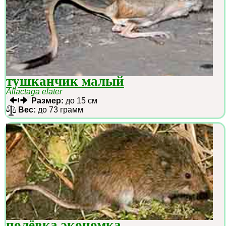
тушканчик малый
Allactaga elater
Размер:
до 15 см
Вес:
до 73 грамм
полёвка экономка