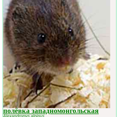
полёвка западномонгольская
Alexandromys alpinus