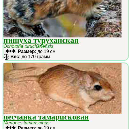
пищуха туруханская
Ochotona turuchanensis
Размер:
до 19 см
Вес:
до 170 грамм
песчанка тамарисковая
Meriones tamariscinus
Размер:
до 19 см