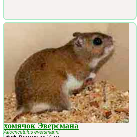
хомячок Эверсмана
Allocricetulus eversmanni