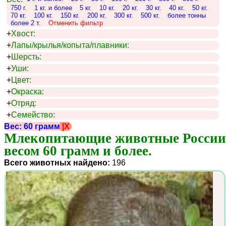
750 г.
1 кг. и более
5 кг.
10 кг.
20 кг.
30 кг.
40 кг.
50 кг.
70 кг.
100 кг.
150 кг.
200 кг.
300 кг.
500 кг.
более тонны
более 2 т.
Отменить фильтр
+
Хвост:
+
Лапы/крылья/копыта/плавники:
+
Шерсть:
+
Уши:
+
Цвет:
+
Окраска:
+
Отряд:
+
Семейство:
Вес: 60 грамм
|X
Млекопитающие животные России 
весом 60 грамм и более.
Всего животных найдено:
196