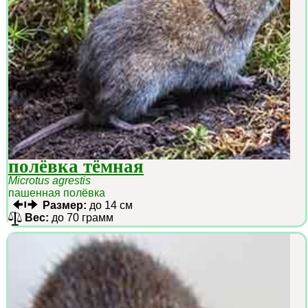
полёвка тёмная
Microtus agrestis
пашенная полёвка
Размер:
до 14 см
Вес:
до 70 грамм