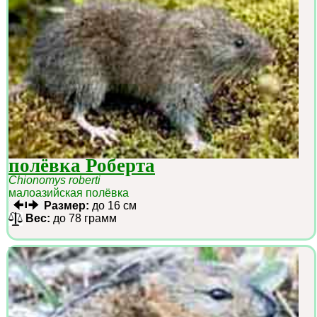
полёвка Роберта
Chionomys roberti
малоазийская полёвка
Размер:
до 16 см
Вес:
до 78 грамм