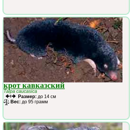
крот кавказский
Talpa caucasica
Размер:
до 14 см
Вес:
до 95 грамм