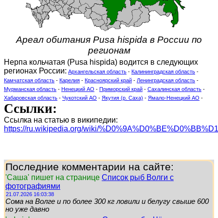
Ареал обитания Pusa hispida в России по
регионам
Нерпа кольчатая (Pusa hispida) водится в следующих
регионах России:
Архангельская область
-
Калининградская область
-
Камчатская область
-
Карелия
-
Красноярский край
-
Ленинградская область
-
Мурманская область
-
Ненецкий АО
-
Приморский край
-
Сахалинская область
-
Хабаровская область
-
Чукотский АО
-
Якутия (р. Саха)
-
Ямало-Ненецкий АО
-
Ссылки:
Ссылка на статью в википедии:
https://ru.wikipedia.org/wiki/%D0%9A%D0%BE%D0%
Последние комментарии на сайте:
'Саша' пишет на странице
Список рыб Волги с
фотографиями
21.07.2026 16:03:38
Сома на Волге и по более 300 кг ловили и белугу свыше 600
но уже давно