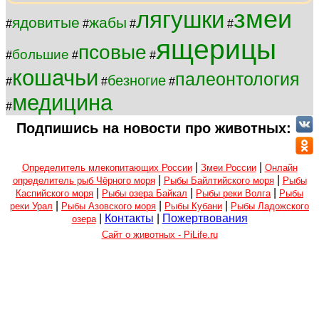
змеи
лягушки
ядовитые
жабы
#
#
#
#
ящерицы
псовые
большие
#
#
#
кошачьи
палеонтология
безногие
#
#
#
медицина
#
Подпишись на новости про животных:
|
|
Определитель млекопитающих России
Змеи России
Онлайн
|
|
определитель рыб Чёрного моря
Рыбы Байлтийского моря
Рыбы
|
|
|
Каспийского моря
Рыбы озера Байкал
Рыбы реки Волга
Рыбы
|
|
|
реки Урал
Рыбы Азовского моря
Рыбы Кубани
Рыбы Ладожского
|
Контакты
|
Пожертвования
озера
Сайт о животных - PiLife.ru