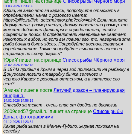
'admin' пишет на странице
Список рыбы Чёрного моря
01.03.2026 12:33:56
Юрий, не знаю что за карась, попробуйте отыскать в
определители, начав с розового цвета:
https://pilife.ru/fish_determinator.php?color=pink Если помните
форму тела, размер чешуи, форму хвоста или размер, то
можете добавить фильтры в определители, чтобы
сократить поиск. В определители наверняка не хватает
некоторых видов, но если вы ловили его, то, наверняка эта
рыба должна быть здесь. Попробуйте воспользоваться
определителем. Также попробуйте выполнить поиск на
странице по слову "карась"
'Юрий' пишет на странице
Список рыбы Чёрного моря
28.02.2026 19:02:18
В 1974г прибыл в Крым а через год пригласили на рыбалку в
Донузлаве ловили ставридку,бычка зеленого и
черного,Карася с розовым оттенком, а в каталоге его
нет?
'Амина' пишет в посте
Летучий дракон – планирующая
ящерица.
14.02.2026 14:56:19
Спасибо за текст , очень спас от двойки по биологии
'2009ded57@mail.ru' пишет на странице
Список рыбы
Дона с фотографиями
04.12.2025 14:23:34
Какая рыба живет в Маныч-Гудило, жирная похожая на
селедку