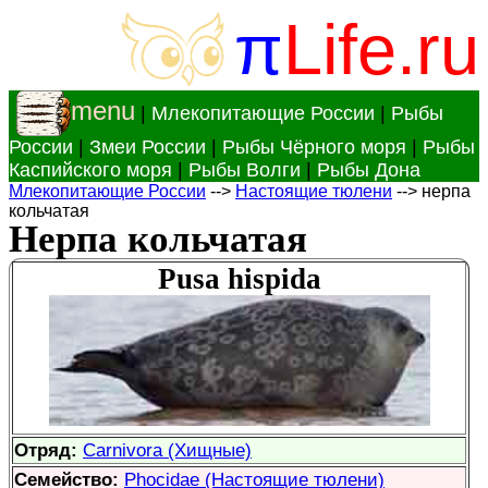
π
Life.ru
menu
|
Млекопитающие России
|
Рыбы
России
|
Змеи России
|
Рыбы Чёрного моря
|
Рыбы
Каспийского моря
|
Рыбы Волги
|
Рыбы Дона
Млекопитающие России
-->
Настоящие тюлени
--> нерпа
кольчатая
Нерпа кольчатая
Pusa hispida
Отряд:
Carnivora (Хищные)
Семейство:
Phocidae (Настоящие тюлени)