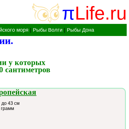
π
Life.ru
йского моря
|
Рыбы Волги
|
Рыбы Дона
ии.
и у которых 
0 сантиметров 
ропейская
a
:
до 43 см
 грамм