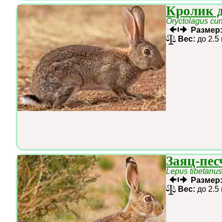
Кролик 
Oryctolagus cun
Размер
Вес:
до 2.5
Заяц-пе
Lepus tibetanu
Размер
Вес:
до 2.5