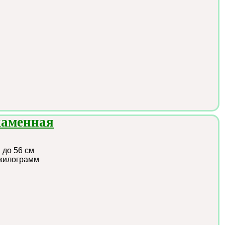
каменная
:
до 56 см
 килограмм