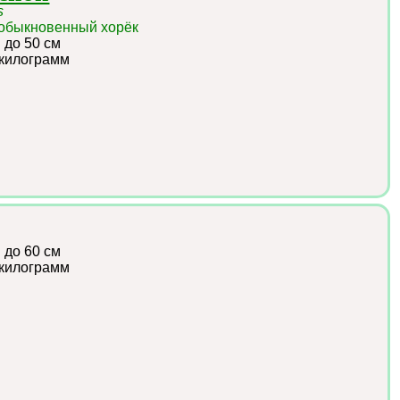
s
 обыкновенный хорёк
:
до 50 см
 килограмм
:
до 60 см
 килограмм