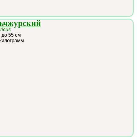
ньчжурский
ricus
:
до 55 см
 килограмм