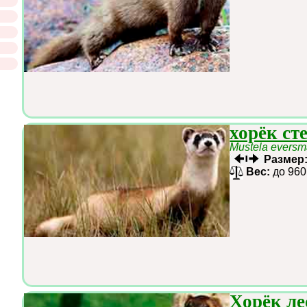
хорёк ст
Mustela eversm
Размер
Вес:
до 960
Хорёк ле