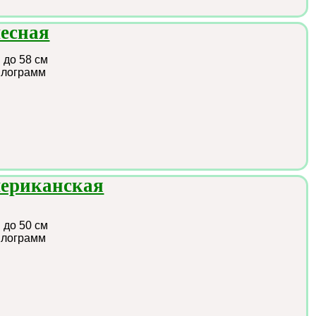
лесная
:
до 58 см
илограмм
мериканская
:
до 50 см
илограмм