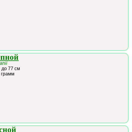
епной
anii
:
до 77 см
 грамм
сной