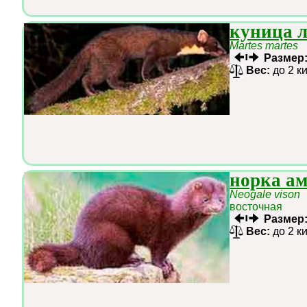
куница 
Martes martes
Размер
Вес:
до 2 к
норка а
Neogale vison
восточная
Размер
Вес:
до 2 к