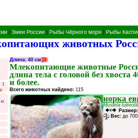
сии
|
Змеи России
|
Рыбы Чёрного моря
|
Рыбы Каспи
копитающих животных Росс
Длина: 40 см
|X
Млекопитающие животные Росси
длина тела с головой без хвоста 4
и более.
1
Всего животных найдено:
115
р
норка ев
кг.
Mustela lutreol
Размер
Вес:
до 700