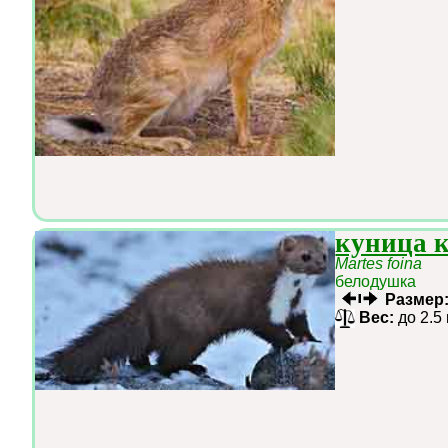
куница 
Martes foina
белодушка
Размер
Вес:
до 2.5