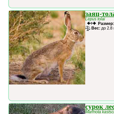
заяц-тол
Lepus tolai
Размер
Вес:
до 2.8
сурок ле
Marmota kastsc