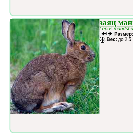
заяц ма
Lepus mandshu
Размер
Вес:
до 2.5