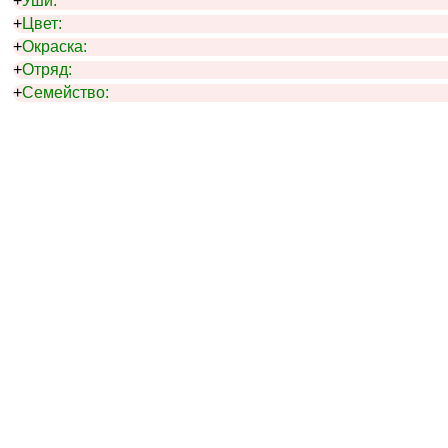
+
Уши:
+
Цвет:
+
Окраска:
+
Отряд:
+
Семейство: