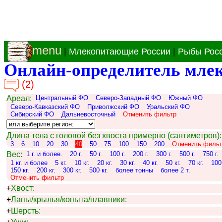
menu
|
Млекопитающие России
|
Рыбы Рос
Онлайн-определитель мле
(2)
Ареал:
Центральный ФО
Северо-Западный ФО
Южный ФО
Северо-Кавказский ФО
Приволжский ФО
Уральский ФО
Сибирский ФО
Дальневосточный
Отменить фильтр
Длина тела с головой без хвоста примерно (сантиметров):
3
6
10
20
30
40
50
75
100
150
200
Отменить фильт
Вес:
1 г. и более.
20 г.
50 г.
100 г.
200 г.
300 г.
500 г.
750 г.
1 кг. и более
5 кг.
10 кг.
20 кг.
30 кг.
40 кг.
50 кг.
70 кг.
100 
150 кг.
200 кг.
300 кг.
500 кг.
более тонны
более 2 т.
Отменить фильтр
+
Хвост:
+
Лапы/крылья/копыта/плавники:
+
Шерсть: