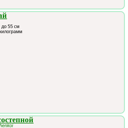
ай
:
до 55 см
 килограмм
состепной
henkoi