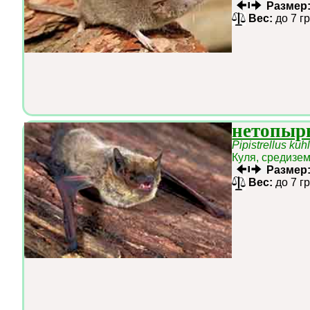
Размер
Вес:
до 7 г
нетопыр
Pipistrellus kuhl
Куля, средизе
Размер
Вес:
до 7 г