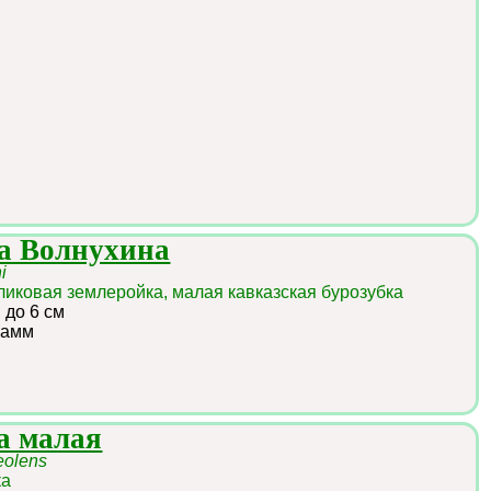
ка Волнухина
i
ликовая землеройка, малая кавказская бурозубка
:
до 6 см
рамм
а малая
eolens
ка