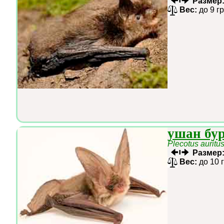
Размер
Вес:
до 9 г
ушан бу
Plecotus auritu
Размер
Вес:
до 10 