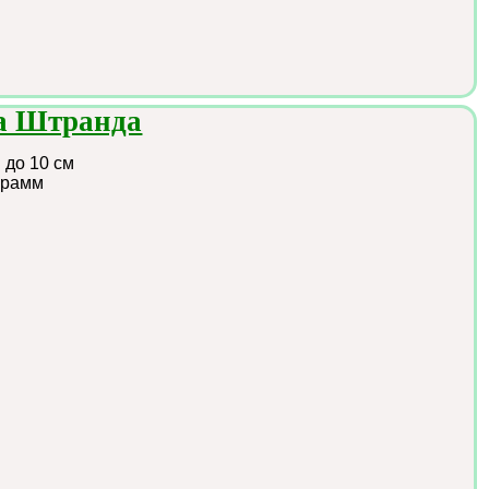
а Штранда
:
до 10 см
грамм