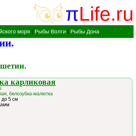
π
Life.ru
йского моря
|
Рыбы Волги
|
Рыбы Дона
ии.
шетии.
бка карликовая
s
лая, белозубка-малютка
:
до 5 см
рамм