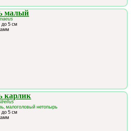
ь малый
gmaeus
:
до 5 см
рамм
ь карлик
strellus
ь, малоголовый нетопырь
:
до 5 см
рамм