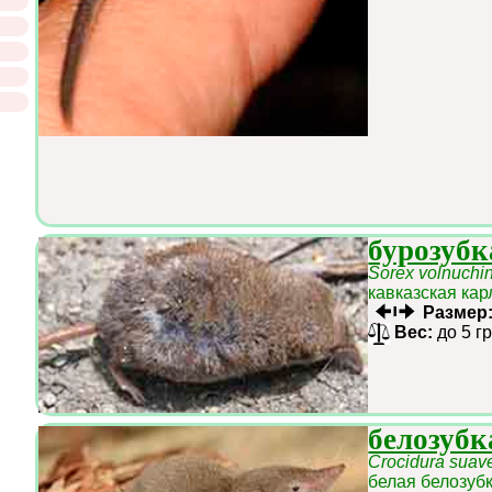
бурозуб
Sorex volnuchin
кавказская кар
Размер
Вес:
до 5 г
белозубк
Crocidura suav
белая белозуб