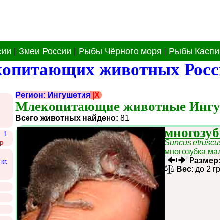
сии
|
Змеи России
|
Рыбы Чёрного моря
|
Рыбы Каспи
копитающих животных Росс
Регион: Ингушетия
|X
Млекопитающие животные Ингу
Всего животных найдено:
81
многозу
1
Suncus etruscu
р
многозубка ма
Размер
кг.
Вес:
до 2 г