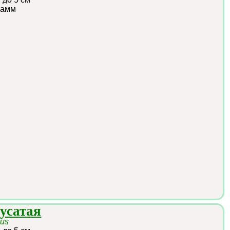
рамм
усатая
nus