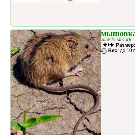
мышовк
Sicista strandi
Размер
Вес:
до 10 