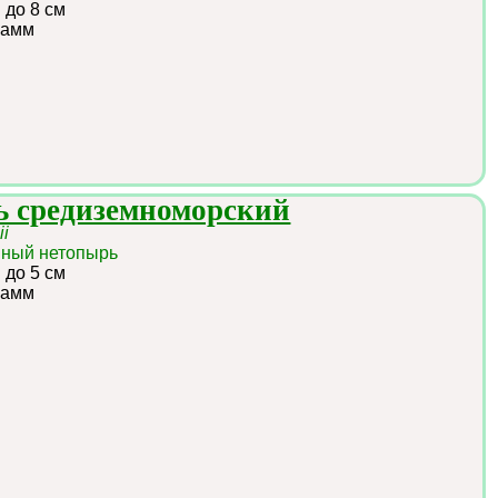
:
до 8 см
рамм
ь средиземноморский
ii
мный нетопырь
:
до 5 см
рамм