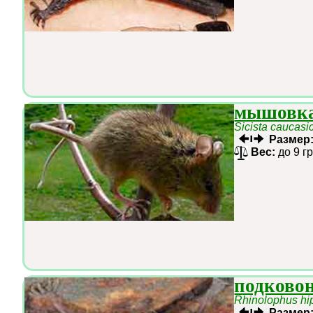
мышовка
Sicista caucasi
Размер
Вес:
до 9 г
подково
Rhinolophus hi
Размер