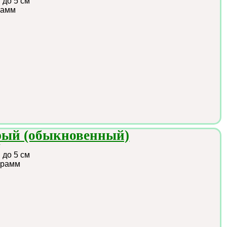
:
до 5 см
рамм
рый (обыкновенный)
s
:
до 5 см
грамм