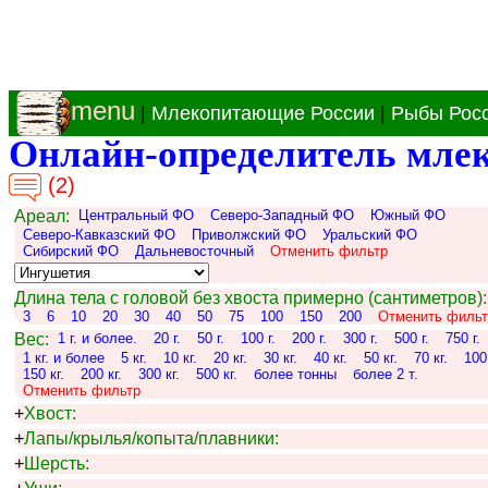
menu
|
Млекопитающие России
|
Рыбы Рос
Онлайн-определитель мле
(2)
Ареал:
Центральный ФО
Северо-Западный ФО
Южный ФО
Северо-Кавказский ФО
Приволжский ФО
Уральский ФО
Сибирский ФО
Дальневосточный
Отменить фильтр
Длина тела с головой без хвоста примерно (сантиметров):
3
6
10
20
30
40
50
75
100
150
200
Отменить фильт
Вес:
1 г. и более.
20 г.
50 г.
100 г.
200 г.
300 г.
500 г.
750 г.
1 кг. и более
5 кг.
10 кг.
20 кг.
30 кг.
40 кг.
50 кг.
70 кг.
100 
150 кг.
200 кг.
300 кг.
500 кг.
более тонны
более 2 т.
Отменить фильтр
+
Хвост:
+
Лапы/крылья/копыта/плавники:
+
Шерсть: