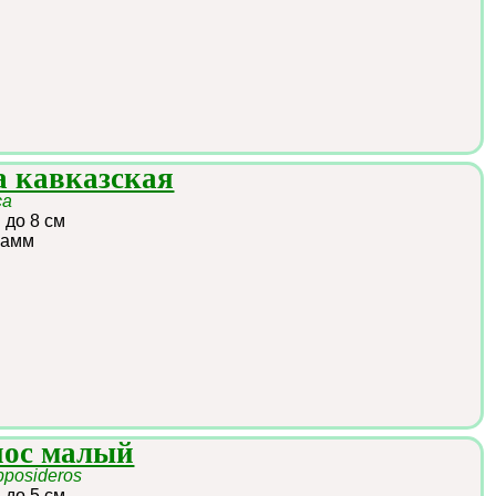
 кавказская
ca
:
до 8 см
рамм
нос малый
pposideros
:
до 5 см