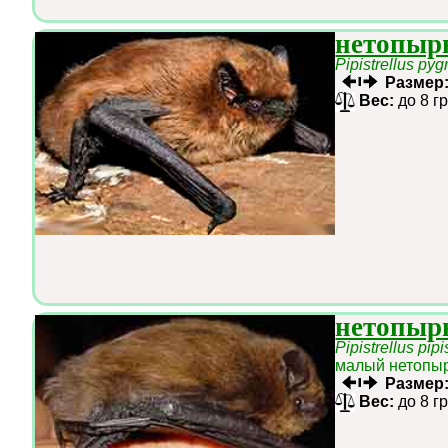
нетопыр
Pipistrellus py
Размер
Вес:
до 8 г
нетопыр
Pipistrellus pipi
малый нетопыр
Размер
Вес:
до 8 г