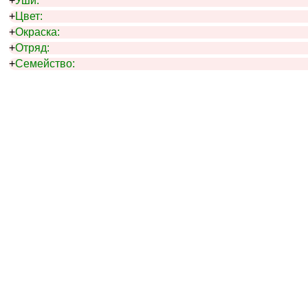
+
Уши:
+
Цвет:
+
Окраска:
+
Отряд:
+
Семейство: