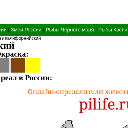
сии
|
Змеи России
|
Рыбы Чёрного моря
|
Рыбы Каспи
лев калифорнийский
кий
краска:
реал в России: