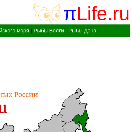
π
Life.ru
йского моря
|
Рыбы Волги
|
Рыбы Дона