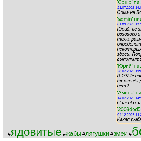
'Саша' пи
21.07.2026 16:
Сома на Во
'admin' п
01.03.2026 12:
Юрий, не 
розового цв
тела, раз
определит
некоторых 
здесь. По
выполнить 
'Юрий' пи
28.02.2026 19:
В 1974г пр
ставридку,
нет?
'Амина' п
14.02.2026 14:
Спасибо за
'2009ded5
04.12.2025 14:
Какая рыб
б
ядовитые
жабы
лягушки
змеи
#
#
#
#
#