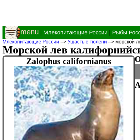
menu
|
Млекопитающие России
|
Рыбы Рос
Млекопитающие России
-->
Ушастые тюлени
--> морской 
Морской лев калифорнийс
О
Zalophus californianus
А