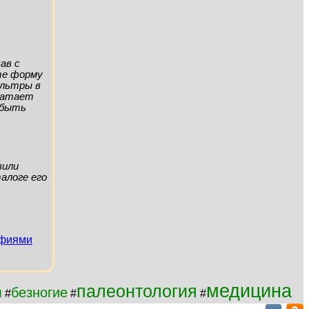
ав с
ите форму
ильтры в
хватает
а быть
вили
алоге его
афиями
медицина
палеонтология
и
безногие
#
#
#