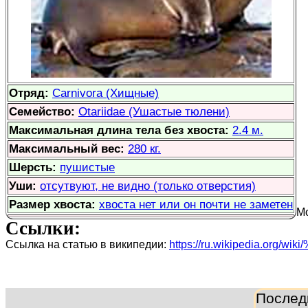
Отряд:
Carnivora (Хищные)
Семейство:
Otariidae (Ушастые тюлени)
Максимальная длина тела без хвоста:
2.4 м.
Максимальный вес:
280 кг.
Шерсть:
пушистые
Уши:
отсутвуют, не видно (только отверстия)
Размер хвоста:
хвоста нет или он почти не заметен
Мо
Ссылки:
Ссылка на статью в википедии:
https://ru.wikipedia.
Послед