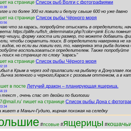
шет на странице
Список рыб Волги с фотографиями
03:38
лге и по более 300 кг ловили и белугу свыше 600 но уже давно
ишет на странице
Список рыбы Чёрного моря
33:56
знаю что за карась, попробуйте отыскать в определители, нач
ета: https://pilife.ru/fish_determinator.php?color=pink Если помн
мер чешуи, форму хвоста или размер, то можете добавить ф
ели, чтобы сократить поиск. В определители наверняка не 
видов, но если вы ловили его, то, наверняка эта рыба должн
пробуйте воспользоваться определителем. Также попробуйте
поиск на странице по слову "карась"
шет на странице
Список рыбы Чёрного моря
02:18
ибыл в Крым а через год пригласили на рыбалку в Донузлаве ло
бычка зеленого и черного,Карася с розовым оттенком, а в кат
ишет в посте
Летучий дракон – планирующая ящерица.
56:19
 текст , очень спас от двойки по биологии
7@mail.ru' пишет на странице
Список рыбы Дона с фотогр
23:34
а живет в Маныч-Гудило, жирная похожая на селедку
ольшие
ящерицы
кошачь
#
псовые
#
#