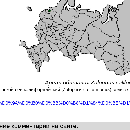
Ареал обитания Zalophus califo
рской лев калифорнийский (Zalophus californianus) водитс
org/wiki/%D0%9A%D0%B0%D0%BB%D0%B8%D1%84%D0%BE%D
ние комментарии на сайте: